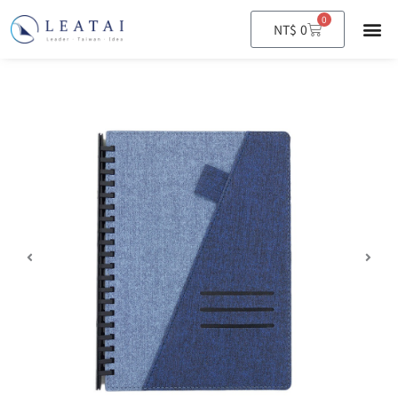
0
購
NT$
0
物
籃