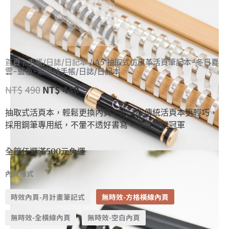
首頁
/
手帳/日誌/日記本
/ A5 抽取式仿皮革活頁筆記本-冬日夏
雲-藍色-無時效手帳/日誌/日記本
NT$
490
NT$
440
抽取式活頁本，輕鬆更換內頁，比一般傳統活頁本更輕巧，
採用鋼筆專用紙，不暈不透好書寫，年度熱銷冠軍
全館任選滿500元免運
內頁格式
時效內頁-月計畫筆記式
無時效-方格橫線內頁
無時效-全橫線內頁
無時效-空白內頁