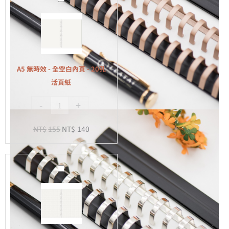
無
時
效
-
全
A5 無時效 - 全空白內頁 - 20孔
空
活頁紙
白
-
+
內
頁
NT$
155
NT$
140
-
20
孔
A5
活
無
頁
時
紙
效
-