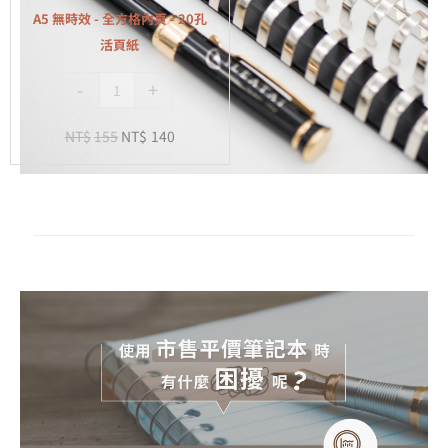
全
A5 無時效 - 全方格內頁 - 20孔
方
活頁紙
格
-
+
內
頁
NT$
155
NT$
140
-
20
孔
活
頁
紙