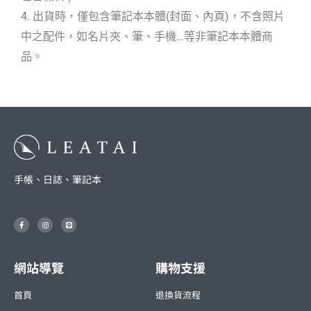
4. 出貨時，僅包含筆記本本體(封面、內頁)，不含照片
中之配件，如名片夾、筆、手機…等非筆記本本體商
品。
手帳、日誌、筆記本
F
I
L
a
n
i
c
s
n
e
t
e
b
a
o
g
o
r
網站導覽
購物支援
k
a
-
m
f
首頁
退換貨流程