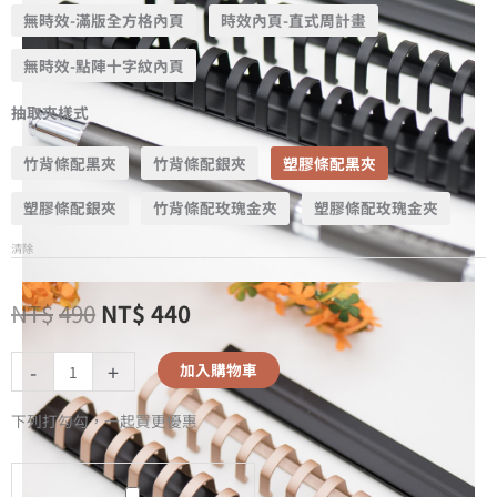
無時效-滿版全方格內頁
時效內頁-直式周計畫
無時效-點陣十字紋內頁
抽取夾樣式
竹背條配黑夾
竹背條配銀夾
塑膠條配黑夾
塑膠條配銀夾
竹背條配玫瑰金夾
塑膠條配玫瑰金夾
清除
NT$
490
NT$
440
-
+
加入購物車
下列打勾勾，一起買更優惠
A5