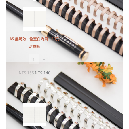
無
時
效
-
全
A5 無時效 - 全空白內頁 - 20孔
空
活頁紙
白
-
+
內
頁
NT$
155
NT$
140
-
20
孔
A5
活
無
頁
時
紙
效
-