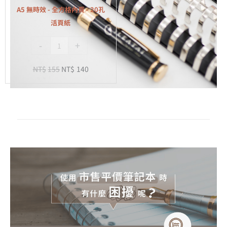
全
A5 無時效 - 全方格內頁 - 20孔
方
活頁紙
格
-
+
內
頁
NT$
155
NT$
140
-
20
孔
活
頁
紙