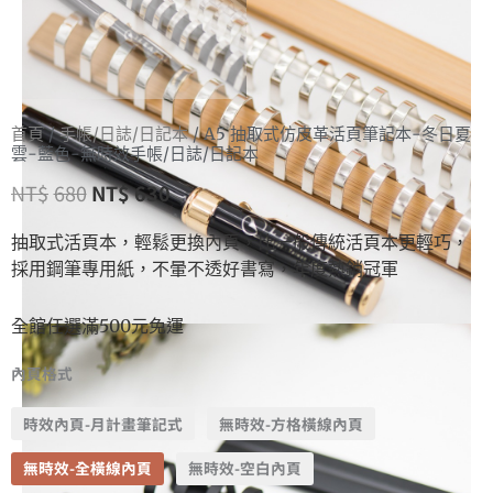
首頁
/
手帳/日誌/日記本
/ A5 抽取式仿皮革活頁筆記本-冬日夏
雲-藍色-無時效手帳/日誌/日記本
NT$
680
NT$
630
抽取式活頁本，輕鬆更換內頁，比一般傳統活頁本更輕巧，
採用鋼筆專用紙，不暈不透好書寫，年度熱銷冠軍
全館任選滿500元免運
內頁格式
時效內頁-月計畫筆記式
無時效-方格橫線內頁
無時效-全橫線內頁
無時效-空白內頁