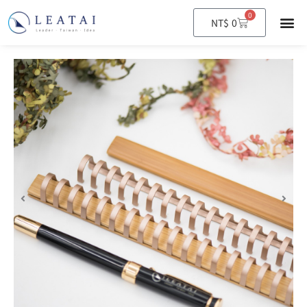
0
購
NT$
0
物
籃