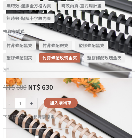
無時效-滿版全方格內頁
時效內頁-直式周計畫
無時效-點陣十字紋內頁
抽取夾樣式
竹背條配黑夾
竹背條配銀夾
塑膠條配黑夾
塑膠條配銀夾
竹背條配玫瑰金夾
塑膠條配玫瑰金夾
清除
NT$
680
NT$
630
-
+
加入購物車
下列打勾勾，一起買更優惠
A5