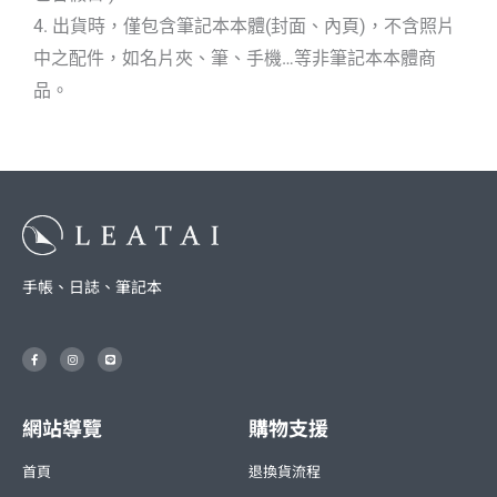
4. 出貨時，僅包含筆記本本體(封面、內頁)，不含照片
中之配件，如名片夾、筆、手機…等非筆記本本體商
品。
手帳、日誌、筆記本
F
I
L
a
n
i
c
s
n
e
t
e
b
a
o
g
o
r
網站導覽
購物支援
k
a
-
m
f
首頁
退換貨流程