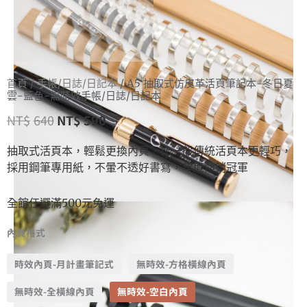
首頁
/
手帳/日誌/日記本
/ A5 抽取式仿皮革活頁筆記本-冬日夏
雲-藍色-無時效手帳/日誌/日記本
NT$
640
NT$
590
抽取式活頁本，輕鬆更換內頁，比一般傳統活頁本更輕巧，
採用鋼筆專用紙，不暈不透好書寫，年度熱銷冠軍
全館任選滿500元免運
內頁格式
時效內頁-月計畫筆記式
無時效-方格橫線內頁
無時效-全橫線內頁
無時效-空白內頁