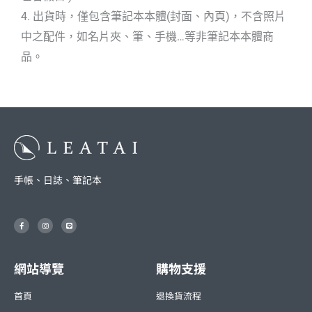
4. 出貨時，僅包含筆記本本體(封面、內頁)，不含照片
中之配件，如名片夾、筆、手機…等非筆記本本體商
品。
手帳、日誌、筆記本
F
I
L
a
n
i
c
s
n
e
t
e
b
a
o
g
o
r
網站導覽
購物支援
k
a
-
m
f
首頁
退換貨流程