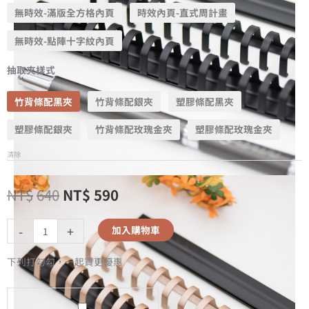
無時效-滿版全方格內頁
時效內頁-直式周計畫
無時效-點陣十字紋內頁
抽取夾樣式
竹背條配黑夾
竹背條配銀夾
塑膠條配黑夾
塑膠條配銀夾
竹背條配玫瑰金夾
塑膠條配玫瑰金夾
清除
NT$
640
NT$
590
-
+
加入購物車
下列打勾勾，一起買更優惠
A5