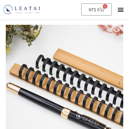
0
購
NT$
0
物
籃