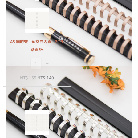
無
時
效
-
全
A5 無時效 - 全空白內頁 - 20孔
空
活頁紙
白
-
+
內
頁
NT$
155
NT$
140
-
20
孔
A5
活
無
頁
時
紙
效
-