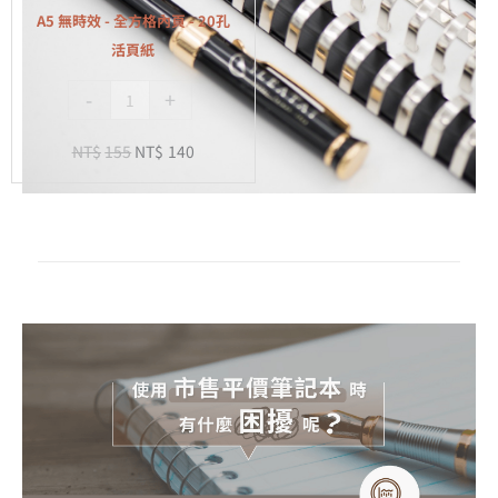
全
A5 無時效 - 全方格內頁 - 20孔
方
活頁紙
格
-
+
內
頁
NT$
155
NT$
140
-
20
孔
活
頁
紙