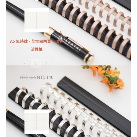
無
時
效
-
全
A5 無時效 - 全空白內頁 - 20孔
空
活頁紙
白
-
+
內
頁
NT$
155
NT$
140
-
20
孔
A5
活
無
頁
時
紙
效
-