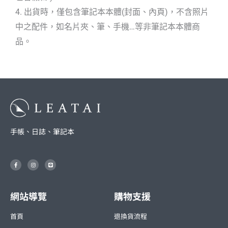
4. 出貨時，僅包含筆記本本體(封面、內頁)，不含照片
中之配件，如名片夾、筆、手機…等非筆記本本體商
品。
手帳、日誌、筆記本
F
I
L
a
n
i
c
s
n
e
t
e
b
a
o
g
o
r
網站導覽
購物支援
k
a
-
m
f
首頁
退換貨流程