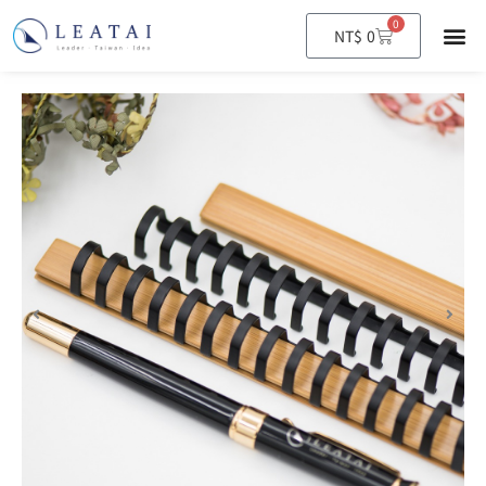
0
購
NT$
0
物
籃