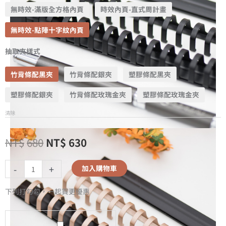
無時效-滿版全方格內頁
時效內頁-直式周計畫
無時效-點陣十字紋內頁
抽取夾樣式
竹背條配黑夾
竹背條配銀夾
塑膠條配黑夾
塑膠條配銀夾
竹背條配玫瑰金夾
塑膠條配玫瑰金夾
清除
NT$
680
NT$
630
-
+
加入購物車
下列打勾勾，一起買更優惠
A5