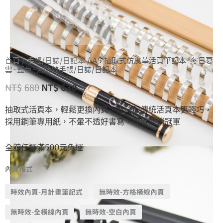
首頁
/
手帳/日誌/日記本
/ A5 抽取式仿皮革活頁筆記本-冬日夏
雲-藍色-無時效手帳/日誌/日記本
NT$
680
NT$
630
抽取式活頁本，輕鬆更換內頁，比一般傳統活頁本更輕巧，
採用鋼筆專用紙，不暈不透好書寫，年度熱銷冠軍
全館任選滿500元免運
內頁格式
時效內頁-月計畫筆記式
無時效-方格橫線內頁
無時效-全橫線內頁
無時效-空白內頁