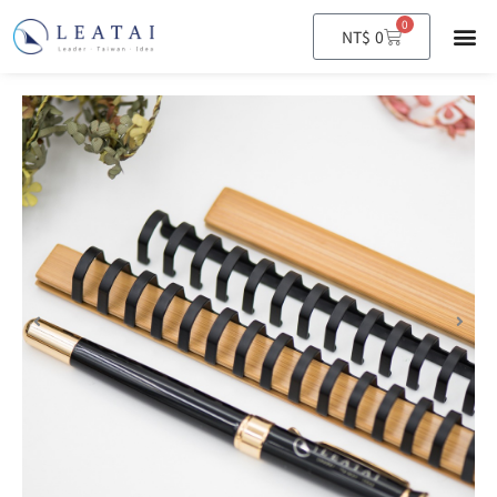
0
購
NT$
0
物
籃