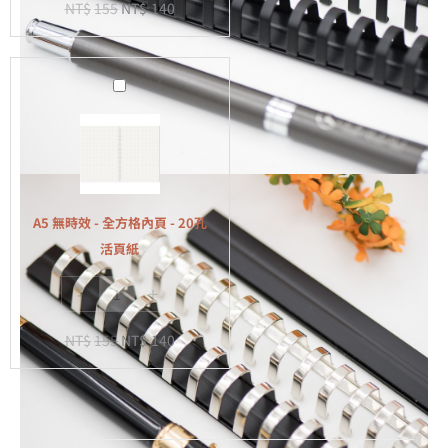
NT$
155
NT$
140
-
20
孔
A5
活
無
頁
時
紙
效
-
全
A5 無時效 - 全方格內頁 - 20孔
方
活頁紙
格
-
+
內
頁
NT$
155
NT$
140
-
20
孔
活