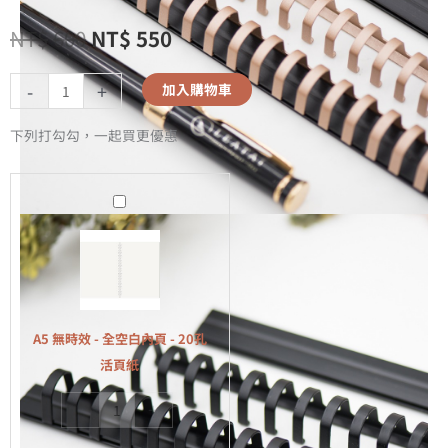
NT$
600
NT$
550
-
+
加入購物車
下列打勾勾，一起買更優惠
A5
無
時
效
-
全
A5 無時效 - 全空白內頁 - 20孔
空
活頁紙
白
-
+
內
頁