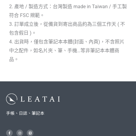
2. 產地 / 製造方式：台灣製造 made in Taiwan / 手工製
符合 FSC 規範。
3. 訂單成立後，從備貨到寄出商品約為三個工作天 ( 不
包含假日 )。
4. 出貨時，僅包含筆記本本體(封面、內頁)，不含照片
中之配件，如名片夾、筆、手機…等非筆記本本體商
品。
手帳、日誌、筆記本
F
I
L
a
n
i