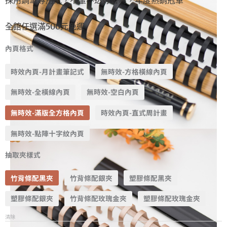
全館任選滿500元免運
內頁格式
時效內頁-月計畫筆記式
無時效-方格橫線內頁
無時效-全橫線內頁
無時效-空白內頁
無時效-滿版全方格內頁
時效內頁-直式周計畫
無時效-點陣十字紋內頁
抽取夾樣式
竹背條配黑夾
竹背條配銀夾
塑膠條配黑夾
塑膠條配銀夾
竹背條配玫瑰金夾
塑膠條配玫瑰金夾
清除