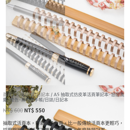
首頁
/
手帳/日誌/日記本
/ A5 抽取式仿皮革活頁筆記本-戀戀風
塵-橙色-無時效手帳/日誌/日記本
NT$
600
NT$
550
抽取式活頁本，輕鬆更換內頁，比一般傳統活頁本更輕巧，
採用鋼筆專用紙，不暈不透好書寫，年度熱銷冠軍