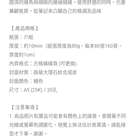
圓滑的邊角與細緻的邊緣縫線，使用舒適的同時，也要
兼顧氣質，從筆記本凸顯自己的格調及品味
【 產品規格 】
紙張：介紙
厚度：約10mm（紙張厚度為80g，每本80張160頁，
厚度約1cm）
內頁格式：方格橫線頁 (可更換)
封面材質：高級大理石紋合成皮
封面顏色：橘色
尺寸：A5 (25K) / 20孔
【 注意事項 】
1. 商品照片和實品可能會有顏色上的誤差，會隨著不同
光線或螢幕色調變化，視覺上無法估計差異值，請能接
受才下單，謝謝。