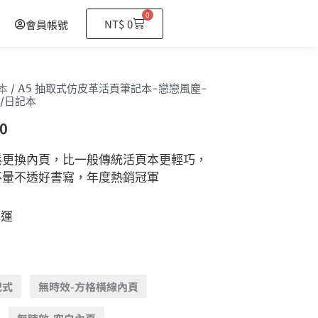
0
購
NT$
0
會員帳號
物
籃
本
/ A5 抽取式仿皮革活頁筆記本-戀戀風塵-
/日記本
0
鬆更換內頁，比一般傳統活頁本更輕巧，
不暈不透好書寫，年度熱銷冠軍
免運
記式
無時效-方格橫線內頁