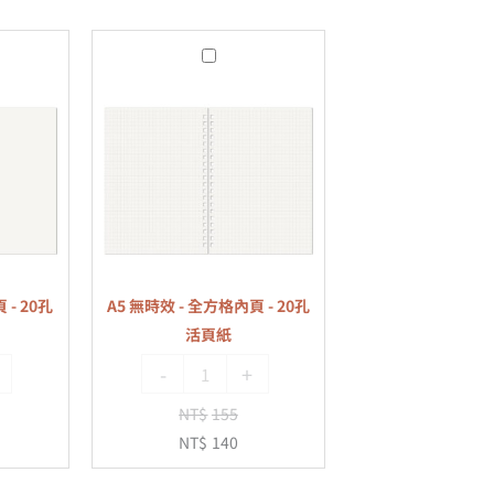
A5
無
時
效
-
全
方
格
內
 - 20孔
A5 無時效 - 全方格內頁 - 20孔
頁
活頁紙
-
-
+
20
孔
NT$
155
活
NT$
140
頁
紙