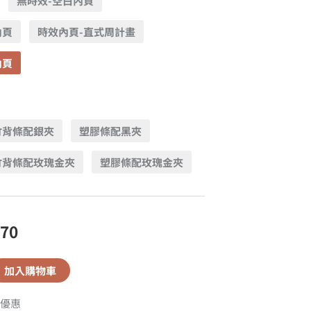
無時效-空白內頁
內頁
時效內頁-直式周計畫
內頁
竹背條配銀夾
塑膠條配黑夾
竹背條配玫瑰金夾
塑膠條配玫瑰金夾
370
加入購物車
優惠