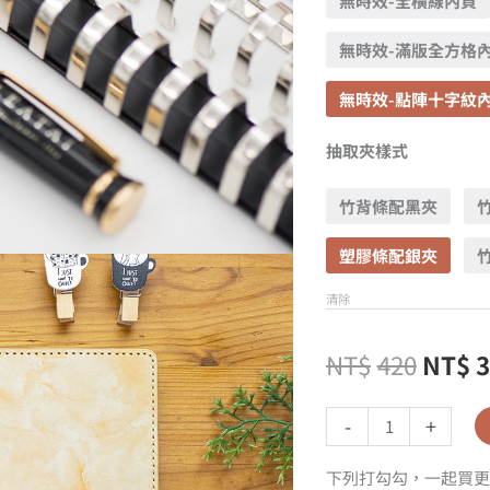
無時效-全橫線內頁
無時效-滿版全方格
無時效-點陣十字紋
抽取夾樣式
竹背條配黑夾
塑膠條配銀夾
清除
NT$
420
NT$
-
+
下列打勾勾，一起買更