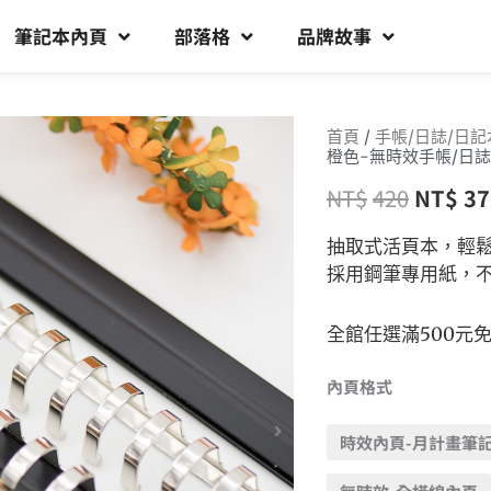
筆記本內頁
部落格
品牌故事
首頁
/
手帳/日誌/日記
橙色-無時效手帳/日誌
NT$
420
NT$
37
抽取式活頁本，輕
採用鋼筆專用紙，
全館任選滿500元
內頁格式
時效內頁-月計畫筆