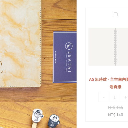
A5
無
時
效
-
全
空
白
內
A5 無時效 - 全空白內頁
頁
活頁紙
-
-
+
20
孔
NT$
155
活
NT$
140
頁
紙