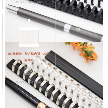
NT$
155
NT$
140
-
20
孔
A5
活
無
頁
時
紙
效
-
全
A5 無時效 - 全方格內頁 - 20孔
方
活頁紙
格
-
+
內
頁
NT$
155
NT$
140
-
20
孔
活