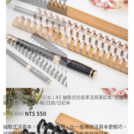
首頁
/
手帳/日誌/日記本
/ A5 抽取式仿皮革活頁筆記本-戀戀風
塵-橙色-無時效手帳/日誌/日記本
NT$
600
NT$
550
抽取式活頁本，輕鬆更換內頁，比一般傳統活頁本更輕巧，
採用鋼筆專用紙，不暈不透好書寫，年度熱銷冠軍