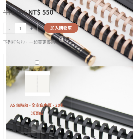
NT$
600
NT$
550
-
+
加入購物車
下列打勾勾，一起買更優惠
A5
無
時
效
-
全
A5 無時效 - 全空白內頁 - 20孔
空
活頁紙
白
-
+
內
頁