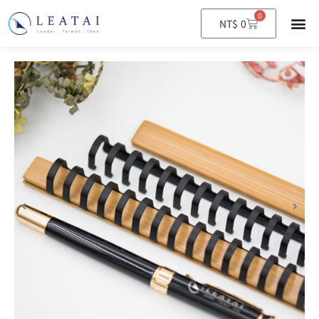
0
購
NT$
0
物
籃