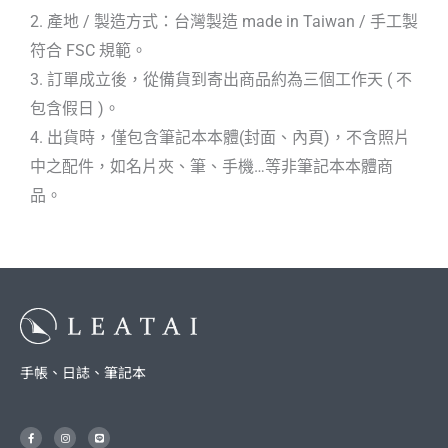
2. 產地 / 製造方式：台灣製造 made in Taiwan / 手工製
符合 FSC 規範。
3. 訂單成立後，從備貨到寄出商品約為三個工作天 ( 不
包含假日 )。
4. 出貨時，僅包含筆記本本體(封面、內頁)，不含照片
中之配件，如名片夾、筆、手機…等非筆記本本體商
品。
手帳、日誌、筆記本
F
I
L
a
n
i