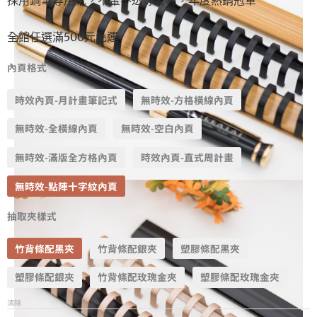
全館任選滿500元免運
內頁格式
時效內頁-月計畫筆記式
無時效-方格橫線內頁
無時效-全橫線內頁
無時效-空白內頁
無時效-滿版全方格內頁
時效內頁-直式周計畫
無時效-點陣十字紋內頁
抽取夾樣式
竹背條配黑夾
竹背條配銀夾
塑膠條配黑夾
塑膠條配銀夾
竹背條配玫瑰金夾
塑膠條配玫瑰金夾
清除