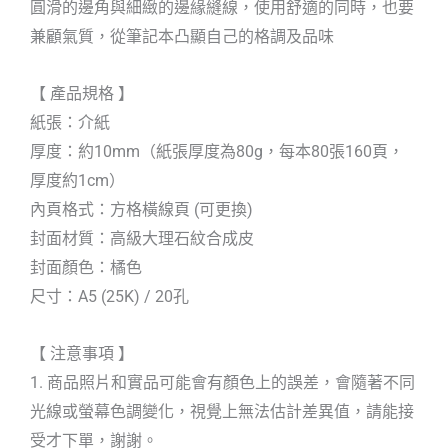
圓滑的邊角與細緻的邊緣縫線，使用舒適的同時，也要
兼顧氣質，從筆記本凸顯自己的格調及品味
【 產品規格 】
紙張：介紙
厚度：約10mm（紙張厚度為80g，每本80張160頁，
厚度約1cm）
內頁格式：方格橫線頁 (可更換)
封面材質：高級大理石紋合成皮
封面顏色：橘色
尺寸：A5 (25K) / 20孔
【 注意事項 】
1. 商品照片和實品可能會有顏色上的誤差，會隨著不同
光線或螢幕色調變化，視覺上無法估計差異值，請能接
受才下單，謝謝。