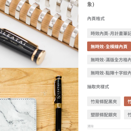
象)
內頁格式
時效內頁-月計畫筆
無時效-全橫線內頁
無時效-滿版全方格
無時效-點陣十字紋
抽取夾樣式
竹背條配黑夾
塑膠條配銀夾
清除