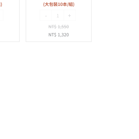
)
(大包裝10本/組)
-
-
+
20
孔
NT$
1,550
(大
NT$
1,320
包
裝
10
本/
組)