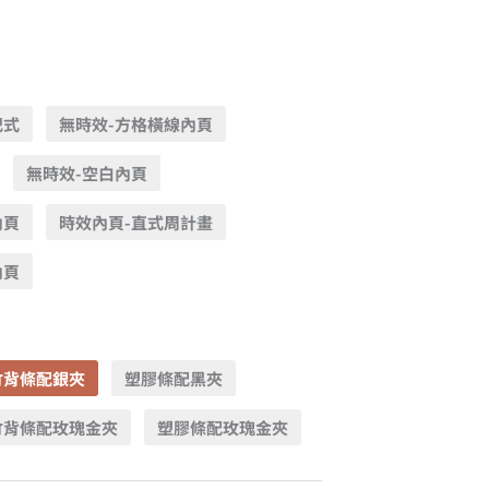
記式
無時效-方格橫線內頁
無時效-空白內頁
內頁
時效內頁-直式周計畫
內頁
竹背條配銀夾
塑膠條配黑夾
竹背條配玫瑰金夾
塑膠條配玫瑰金夾