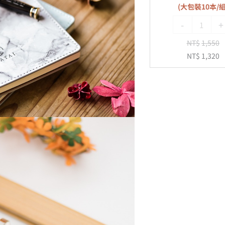
(大包裝10本/組
-
-
+
20
孔
NT$
1,550
(大
NT$
1,320
包
裝
10
本/
組)