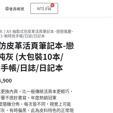
0
購
NT$
0
會員帳號
物
籃
本
/ A5 抽取式仿皮革活頁筆記本-戀戀風塵-
組)-無時效手帳/日誌/日記本
式仿皮革活頁筆記本-戀
沌灰 (大包裝10本/
效手帳/日誌/日記本
4,900
鬆更換內頁，比一般傳統活頁本更輕巧，
不暈不透好書寫，年度熱銷冠軍
度隨機分佈，每次皆不同，視覺上可能
深灰，有時偏黑，此為皮料特色的正常現