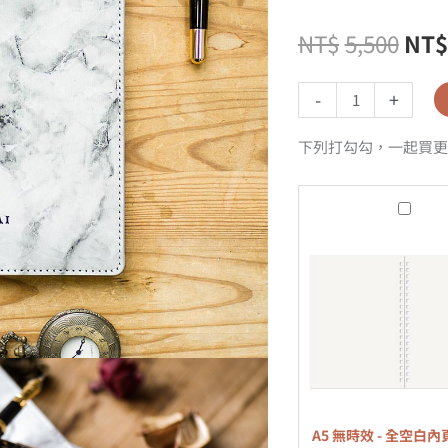
NT$
5,500
NT$
-
+
下列打勾勾，一起買更
A5
無
時
效
-
全
空
白
內
A5 無時效 - 全空白內頁
頁