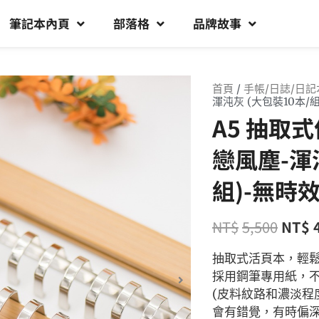
筆記本內頁
部落格
品牌故事
首頁
/
手帳/日誌/日記
渾沌灰 (大包裝10本/
A5 抽取
戀風塵-渾
組)-無時
NT$
5,500
NT$
抽取式活頁本，輕
採用鋼筆專用紙，
(皮料紋路和濃淡程
會有錯覺，有時偏