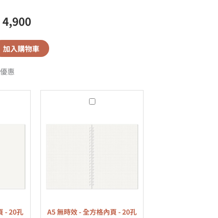
4,900
加入購物車
優惠
A5
無
時
效
-
全
方
格
內
 - 20孔
A5 無時效 - 全方格內頁 - 20孔
頁