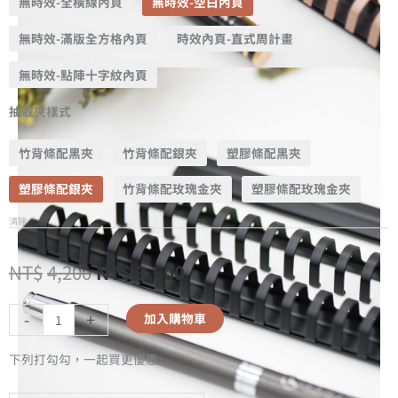
無時效-全橫線內頁
無時效-空白內頁
無時效-滿版全方格內頁
時效內頁-直式周計畫
無時效-點陣十字紋內頁
抽取夾樣式
竹背條配黑夾
竹背條配銀夾
塑膠條配黑夾
塑膠條配銀夾
竹背條配玫瑰金夾
塑膠條配玫瑰金夾
清除
NT$
4,200
NT$
3,600
-
+
加入購物車
下列打勾勾，一起買更優惠