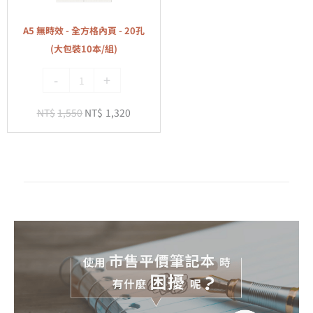
-
本/
全
組)
A5 無時效 - 全方格內頁 - 20孔
方
(大包裝10本/組)
格
-
+
內
頁
NT$
1,550
NT$
1,320
-
20
孔
(大
包
裝
10
本/
組)