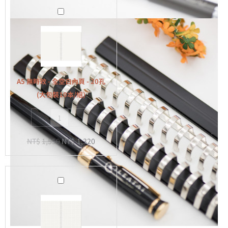
A5
無
時
效
-
全
A5 無時效 - 全空白內頁 - 20孔
空
(大包裝10本/組)
白
-
+
內
頁
NT$
1,550
NT$
1,320
-
20
孔
A5
(大
無
包
時
裝
效
10