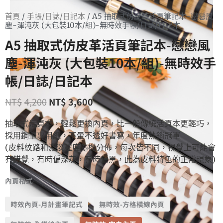
首頁
/
手帳/日誌/日記本
/ A5 抽取式仿皮革活頁筆記本-戀戀風
塵-渾沌灰 (大包裝10本/組)-無時效手帳/日誌/日記本
A5 抽取式仿皮革活頁筆記本-戀戀風
塵-渾沌灰 (大包裝10本/組)-無時效手
帳/日誌/日記本
NT$
4,200
NT$
3,600
抽取式活頁本，輕鬆更換內頁，比一般傳統活頁本更輕巧，
採用鋼筆專用紙，不暈不透好書寫，年度熱銷冠軍
(皮料紋路和濃淡程度隨機分佈，每次皆不同，視覺上可能會
有錯覺，有時偏深灰，有時偏黑，此為皮料特色的正常現象)
內頁格式
時效內頁-月計畫筆記式
無時效-方格橫線內頁