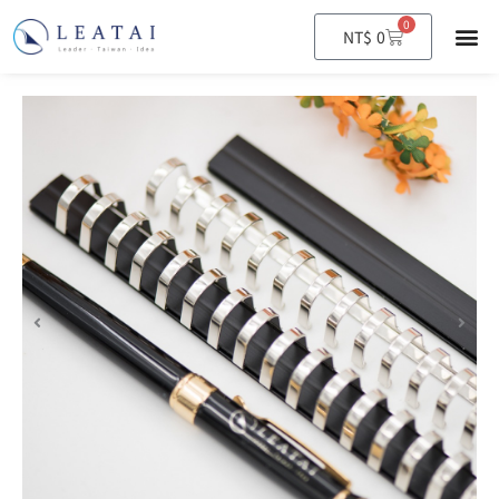
0
購
NT$
0
物
籃