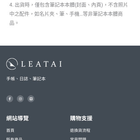
4. 出貨時，僅包含筆記本本體(封面、內頁)，不含照片
中之配件，如名片夾、筆、手機…等非筆記本本體商
品。
手帳、日誌、筆記本
F
I
L
a
n
i
c
s
n
e
t
e
b
a
o
g
o
r
網站導覽
購物支援
k
a
-
m
f
首頁
退換貨流程
所有商品
常見問題