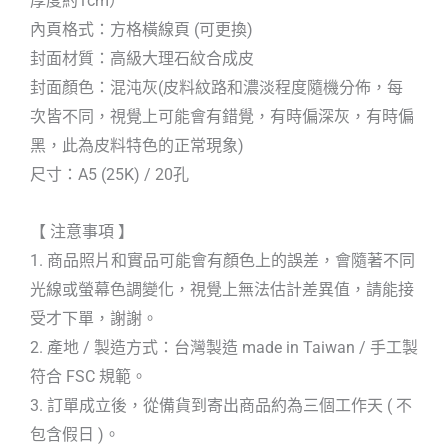
厚度約1cm）
內頁格式：方格橫線頁 (可更換)
封面材質：高級大理石紋合成皮
封面顏色：混沌灰(皮料紋路和濃淡程度隨機分佈，每
次皆不同，視覺上可能會有錯覺，有時偏深灰，有時偏
黑，此為皮料特色的正常現象)
尺寸：A5 (25K) / 20孔
【 注意事項 】
1. 商品照片和實品可能會有顏色上的誤差，會隨著不同
光線或螢幕色調變化，視覺上無法估計差異值，請能接
受才下單，謝謝。
2. 產地 / 製造方式：台灣製造 made in Taiwan / 手工製
符合 FSC 規範。
3. 訂單成立後，從備貨到寄出商品約為三個工作天 ( 不
包含假日 )。