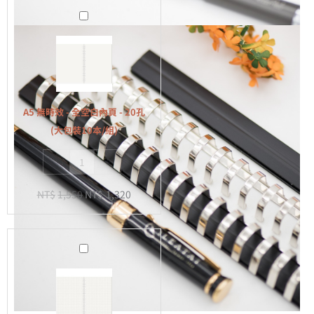
A5
無
時
效
-
全
A5 無時效 - 全空白內頁 - 20孔
空
(大包裝10本/組)
白
-
+
內
頁
NT$
1,550
NT$
1,320
-
20
孔
A5
(大
無
包
時
裝
效
10