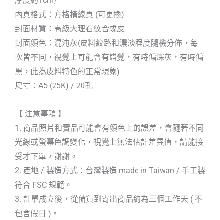
厚度約1cm）
內頁格式：方格橫線頁 (可更換)
封面材質：高級大理石紋合成皮
封面顏色：混沌灰(皮料紋路和濃淡程度隨機分佈，每
次皆不同，視覺上可能會有錯覺，有時偏深灰，有時偏
黑，此為皮料特色的正常現象)
尺寸：A5 (25K) / 20孔
【 注意事項 】
1. 商品照片和實品可能會有顏色上的誤差，會隨著不同
光線或螢幕色調變化，視覺上無法估計差異值，請能接
受才下單，謝謝。
2. 產地 / 製造方式：台灣製造 made in Taiwan / 手工製
符合 FSC 規範。
3. 訂單成立後，從備貨到寄出商品約為三個工作天 ( 不
包含假日 )。