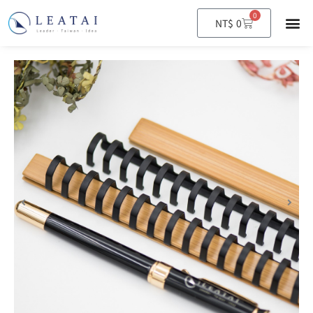
0
購
NT$
0
物
籃