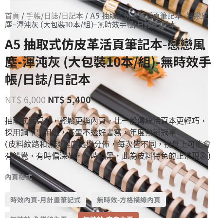
首頁
/
手帳/日誌/日記本
/ A5 抽取式仿皮革活頁筆記本-戀戀風
塵-渾沌灰 (大包裝10本/組)-無時效手帳/日誌/日記本
A5 抽取式仿皮革活頁筆記本-戀戀風
塵-渾沌灰 (大包裝10本/組)-無時效手
帳/日誌/日記本
NT$
6,000
NT$
5,400
抽取式活頁本，輕鬆更換內頁，比一般傳統活頁本更輕巧，
採用鋼筆專用紙，不暈不透好書寫，年度熱銷冠軍
(皮料紋路和濃淡程度隨機分佈，每次皆不同，視覺上可能會
有錯覺，有時偏深灰，有時偏黑，此為皮料特色的正常現象)
內頁格式
時效內頁-月計畫筆記式
無時效-方格橫線內頁