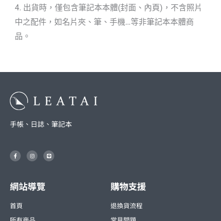
4. 出貨時，僅包含筆記本本體(封面、內頁)，不含照片
中之配件，如名片夾、筆、手機…等非筆記本本體商
品。
手帳、日誌、筆記本
F
I
L
a
n
i
c
s
n
e
t
e
b
a
o
g
o
r
網站導覽
購物支援
k
a
-
m
f
首頁
退換貨流程
所有商品
常見問題