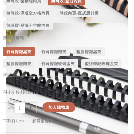
無時效-全橫線內頁
無時效-空白內頁
無時效-滿版全方格內頁
時效內頁-直式周計畫
無時效-點陣十字紋內頁
抽取夾樣式
竹背條配黑夾
竹背條配銀夾
塑膠條配黑夾
塑膠條配銀夾
竹背條配玫瑰金夾
塑膠條配玫瑰金夾
清除
NT$
6,000
NT$
5,400
-
+
加入購物車
下列打勾勾，一起買更優惠