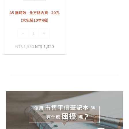
-
本/
全
組)
A5 無時效 - 全方格內頁 - 20孔
方
(大包裝10本/組)
格
-
+
內
頁
NT$
1,550
NT$
1,320
-
20
孔
(大
包
裝
10
本/
組)