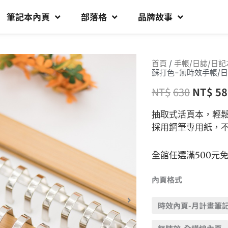
筆記本內頁
部落格
品牌故事
首頁
/
手帳/日誌/日記
蘇打色-無時效手帳/日
NT$
630
NT$
58
抽取式活頁本，輕
採用鋼筆專用紙，
全館任選滿500元
內頁格式
時效內頁-月計畫筆