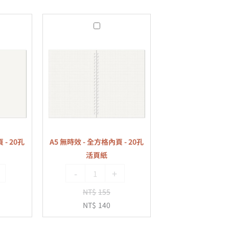
A5
無
時
效
-
全
方
格
內
 - 20孔
A5 無時效 - 全方格內頁 - 20孔
頁
活頁紙
-
-
+
20
孔
NT$
155
活
NT$
140
頁
紙