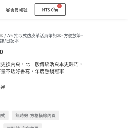
0
購
NT$
0
會員帳號
物
籃
本
/ A5 抽取式仿皮革活頁筆記本-方便放筆-
誌/日記本
0
鬆更換內頁，比一般傳統活頁本更輕巧，
不暈不透好書寫，年度熱銷冠軍
免運
記式
無時效-方格橫線內頁