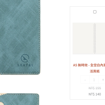
A5
無
時
效
-
全
空
白
內
A5 無時效 - 全空白內頁
頁
活頁紙
-
-
+
20
孔
NT$
155
活
NT$
140
頁
紙