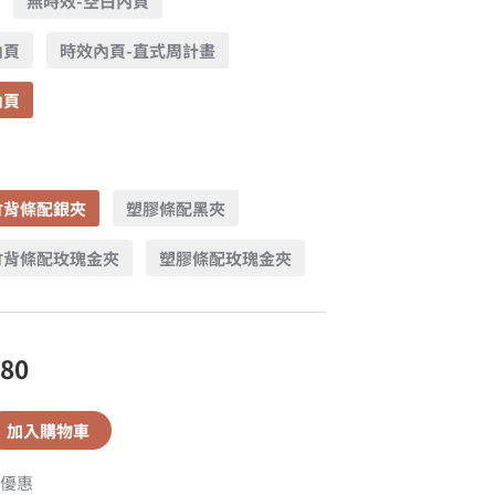
無時效-空白內頁
內頁
時效內頁-直式周計畫
內頁
竹背條配銀夾
塑膠條配黑夾
竹背條配玫瑰金夾
塑膠條配玫瑰金夾
580
加入購物車
優惠