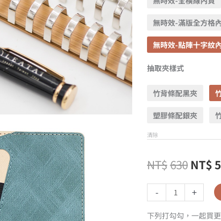
無時效-全橫線內頁
無時效-滿版全方格
無時效-點陣十字紋
抽取夾樣式
竹背條配黑夾
塑膠條配銀夾
清除
NT$
630
NT$
-
+
下列打勾勾，一起買更