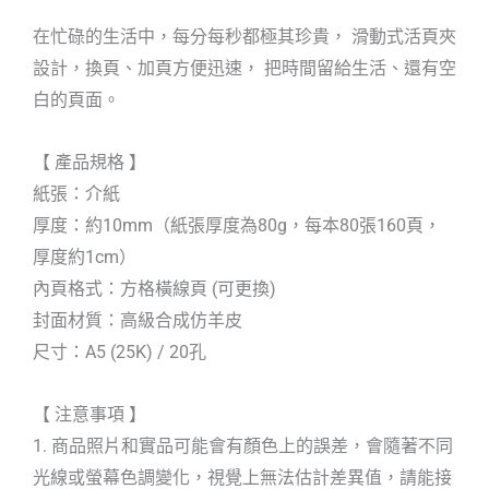
在忙碌的生活中，每分每秒都極其珍貴， 滑動式活頁夾
設計，換頁、加頁方便迅速， 把時間留給生活、還有空
白的頁面。
【 產品規格 】
紙張：介紙
厚度：約10mm（紙張厚度為80g，每本80張160頁，
厚度約1cm）
內頁格式：方格橫線頁 (可更換)
封面材質：高級合成仿羊皮
尺寸：A5 (25K) / 20孔
【 注意事項 】
1. 商品照片和實品可能會有顏色上的誤差，會隨著不同
光線或螢幕色調變化，視覺上無法估計差異值，請能接