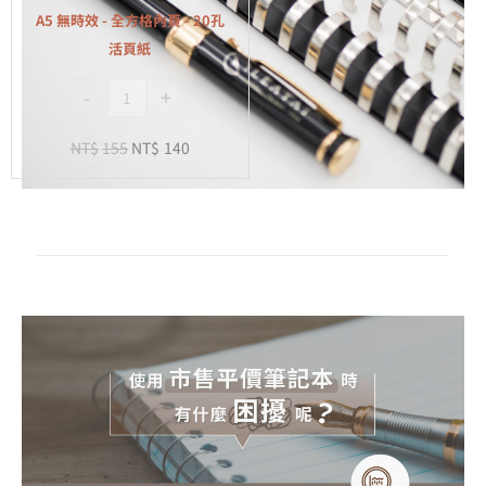
全
A5 無時效 - 全方格內頁 - 20孔
方
活頁紙
格
-
+
內
頁
NT$
155
NT$
140
-
20
孔
活
頁
紙