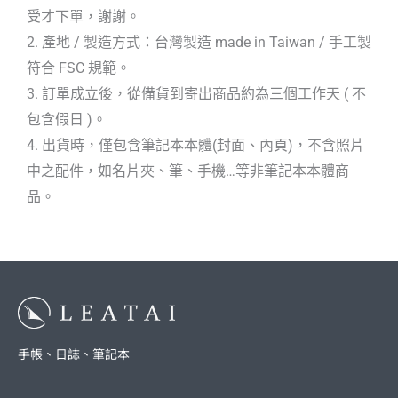
受才下單，謝謝。
2. 產地 / 製造方式：台灣製造 made in Taiwan / 手工製
符合 FSC 規範。
3. 訂單成立後，從備貨到寄出商品約為三個工作天 ( 不
包含假日 )。
4. 出貨時，僅包含筆記本本體(封面、內頁)，不含照片
中之配件，如名片夾、筆、手機…等非筆記本本體商
品。
手帳、日誌、筆記本