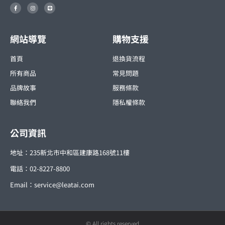
F
I
L
a
n
i
c
s
n
e
t
e
b
a
o
g
o
r
網站導覽
購物支援
k
a
-
m
f
首頁
退換貨流程
所有商品
常見問題
品牌故事
服務條款
聯絡我們
隱私權條款
公司資訊
地址：235新北市中和區建康路168號11樓
電話：02-8227-8800
Email：
service@leatai.com
© All rights reserved