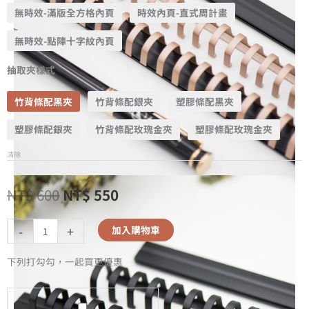
無時效-滿版全方格內頁
時效內頁-直式周計畫
無時效-點陣十字紋內頁
抽取夾樣式
竹背條配黑夾
竹背條配銀夾
塑膠條配黑夾
塑膠條配銀夾
竹背條配玫瑰金夾
塑膠條配玫瑰金夾
清除
NT$
600
NT$
550
-
+
加入購物車
下列打勾勾，一起買更優惠
A5