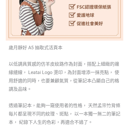
歲月靜好 A5 抽取式活頁本
以低調具質感的仿羊皮紋路作為封面，搭配上細緻的邊
緣縫線， Leatai Logo 燙印，為封面增添一抹亮點， 使
用舒適的同時，也要兼顧氣質，從筆記本凸顯自己的格
調及品味。
透過筆記本，能夠一窺使用者的性格， 天然孟宗竹背條
每片都呈現不同的紋理、斑點， 以一本獨一無二的筆記
本， 紀錄下人生的色彩，再適合不過了。