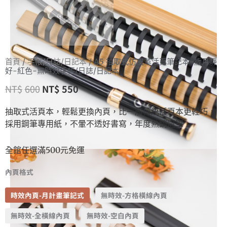
首頁
/
手帳/日誌/日記本
/ A5 抽取式仿皮革活頁筆記本-歲月靜
好-紅色-無時效手帳/日誌/日記本
NT$
600
NT$
550
抽取式活頁本，輕鬆更換內頁，比一般傳統活頁本更輕巧，
採用鋼筆專用紙，不暈不透好書寫，年度熱銷冠軍
全館任選滿500元免運
內頁格式
時效內頁-月計畫筆記式
無時效-方格橫線內頁
無時效-全橫線內頁
無時效-空白內頁