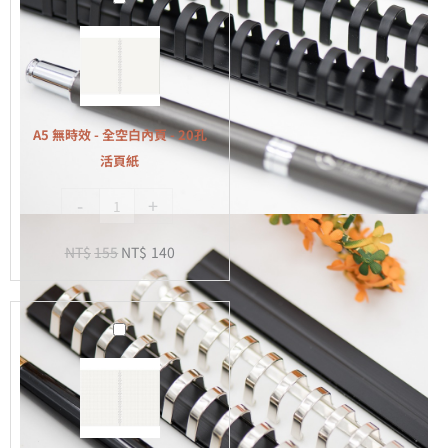
無
時
效
-
全
A5 無時效 - 全空白內頁 - 20孔
空
活頁紙
白
-
+
內
頁
NT$
155
NT$
140
-
20
孔
A5
活
無
頁
時
紙
效
-