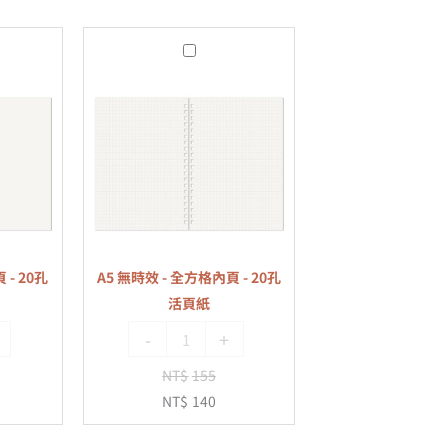
A5
無
時
效
-
全
方
格
內
 - 20孔
A5 無時效 - 全方格內頁 - 20孔
頁
活頁紙
-
-
+
20
孔
NT$
155
活
NT$
140
頁
紙