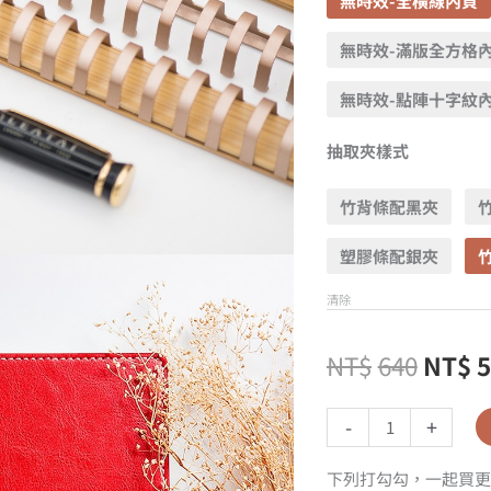
無時效-全橫線內頁
無時效-滿版全方格
無時效-點陣十字紋
抽取夾樣式
竹背條配黑夾
塑膠條配銀夾
清除
NT$
640
NT$
-
+
下列打勾勾，一起買更