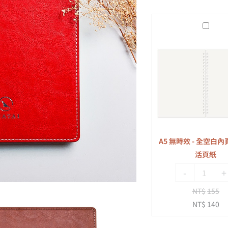
A5
無
時
效
-
全
空
白
內
A5 無時效 - 全空白內頁
頁
活頁紙
-
-
+
20
孔
NT$
155
活
NT$
140
頁
紙