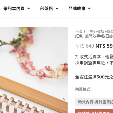
筆記本內頁
部落格
品牌故事
首頁
/
手帳/日誌/日記
紅色-無時效手帳/日誌
NT$
640
NT$
59
抽取式活頁本，輕
採用鋼筆專用紙，
全館任選滿500元
內頁格式
時效內頁-月計畫筆