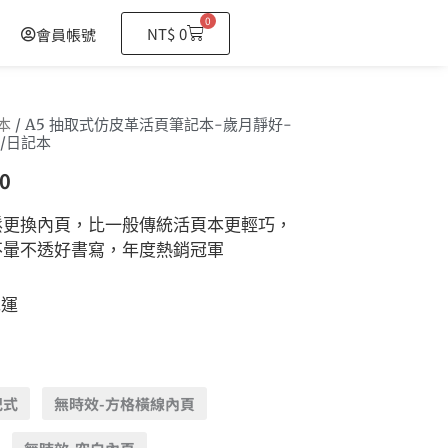
0
購
NT$
0
會員帳號
物
籃
本
/ A5 抽取式仿皮革活頁筆記本-歲月靜好-
/日記本
0
鬆更換內頁，比一般傳統活頁本更輕巧，
不暈不透好書寫，年度熱銷冠軍
免運
記式
無時效-方格橫線內頁