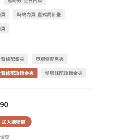
無時效-空白內頁
內頁
時效內頁-直式周計畫
內頁
竹背條配銀夾
塑膠條配黑夾
竹背條配玫瑰金夾
塑膠條配玫瑰金夾
590
加入購物車
優惠