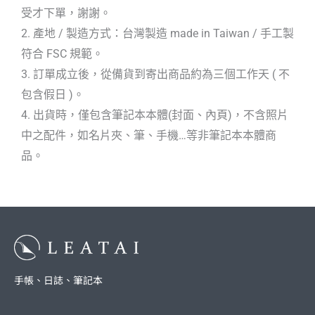
受才下單，謝謝。
2. 產地 / 製造方式：台灣製造 made in Taiwan / 手工製
符合 FSC 規範。
3. 訂單成立後，從備貨到寄出商品約為三個工作天 ( 不
包含假日 )。
4. 出貨時，僅包含筆記本本體(封面、內頁)，不含照片
中之配件，如名片夾、筆、手機…等非筆記本本體商
品。
手帳、日誌、筆記本