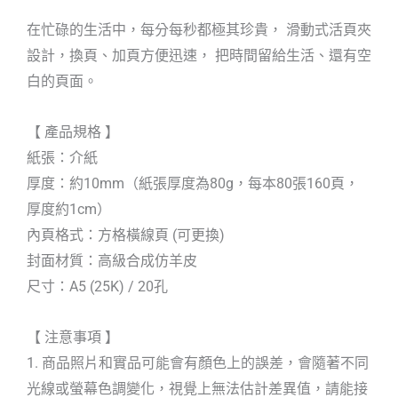
在忙碌的生活中，每分每秒都極其珍貴， 滑動式活頁夾
設計，換頁、加頁方便迅速， 把時間留給生活、還有空
白的頁面。
【 產品規格 】
紙張：介紙
厚度：約10mm（紙張厚度為80g，每本80張160頁，
厚度約1cm）
內頁格式：方格橫線頁 (可更換)
封面材質：高級合成仿羊皮
尺寸：A5 (25K) / 20孔
【 注意事項 】
1. 商品照片和實品可能會有顏色上的誤差，會隨著不同
光線或螢幕色調變化，視覺上無法估計差異值，請能接