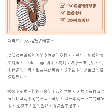
歲月靜好 A5 抽取式活頁本
以低調具質感的仿羊皮紋路作為封面，搭配上細緻的邊
緣縫線， Leatai Logo 燙印，為封面增添一抹亮點， 使
用舒適的同時，也要兼顧氣質，從筆記本凸顯自己的格
調及品味。
透過筆記本，能夠一窺使用者的性格， 天然孟宗竹背條
每片都呈現不同的紋理、斑點， 以一本獨一無二的筆記
本， 紀錄下人生的色彩，再適合不過了。