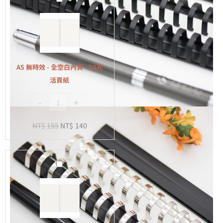
無
時
效
-
全
A5 無時效 - 全空白內頁 - 20孔
空
活頁紙
白
-
+
內
頁
NT$
155
NT$
140
-
20
孔
A5
活
無
頁
時
紙
效
-