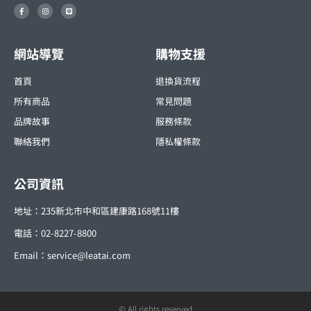
F
I
L
a
n
i
c
s
n
e
t
e
b
a
o
g
o
r
網站導覽
購物支援
k
a
-
m
f
首頁
退換貨流程
所有商品
常見問題
品牌故事
服務條款
聯絡我們
隱私權條款
公司資訊
地址：235新北市中和區建康路168號11樓
電話：02-8227-8800
Email：
service@leatai.com
© All rights reserved