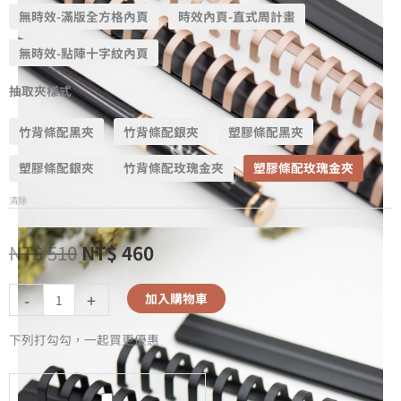
無時效-滿版全方格內頁
時效內頁-直式周計畫
無時效-點陣十字紋內頁
抽取夾樣式
竹背條配黑夾
竹背條配銀夾
塑膠條配黑夾
塑膠條配銀夾
竹背條配玫瑰金夾
塑膠條配玫瑰金夾
清除
NT$
510
NT$
460
-
+
加入購物車
下列打勾勾，一起買更優惠
A5