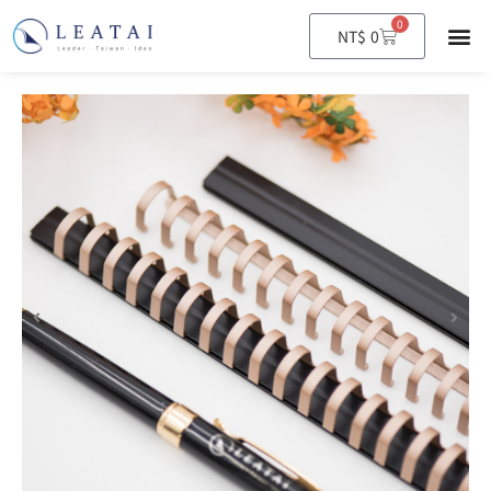
0
購
NT$
0
物
籃