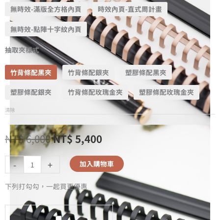
無時效-滿版全方格內頁
時效內頁-直式周計畫
無時效-點陣十字紋內頁
抽取夾樣式
竹背條配黑夾
竹背條配銀夾
塑膠條配黑夾
塑膠條配銀夾
竹背條配玫瑰金夾
塑膠條配玫瑰金夾
清除
NT$
6,000
NT$
5,400
-
+
加入購物車
下列打勾勾，一起買更優惠
A5