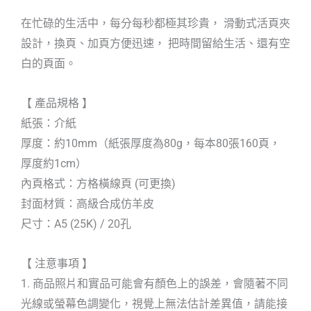
在忙碌的生活中，每分每秒都極其珍貴， 滑動式活頁夾
設計，換頁、加頁方便迅速， 把時間留給生活、還有空
白的頁面。
【 產品規格 】
紙張：介紙
厚度：約10mm（紙張厚度為80g，每本80張160頁，
厚度約1cm）
內頁格式：方格橫線頁 (可更換)
封面材質：高級合成仿羊皮
尺寸：A5 (25K) / 20孔
【 注意事項 】
1. 商品照片和實品可能會有顏色上的誤差，會隨著不同
光線或螢幕色調變化，視覺上無法估計差異值，請能接