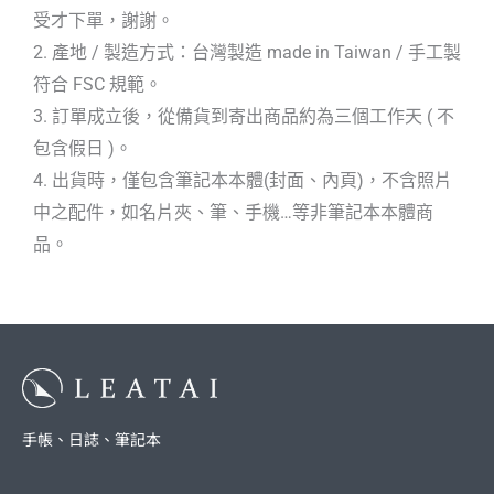
受才下單，謝謝。
2. 產地 / 製造方式：台灣製造 made in Taiwan / 手工製
符合 FSC 規範。
3. 訂單成立後，從備貨到寄出商品約為三個工作天 ( 不
包含假日 )。
4. 出貨時，僅包含筆記本本體(封面、內頁)，不含照片
中之配件，如名片夾、筆、手機…等非筆記本本體商
品。
手帳、日誌、筆記本