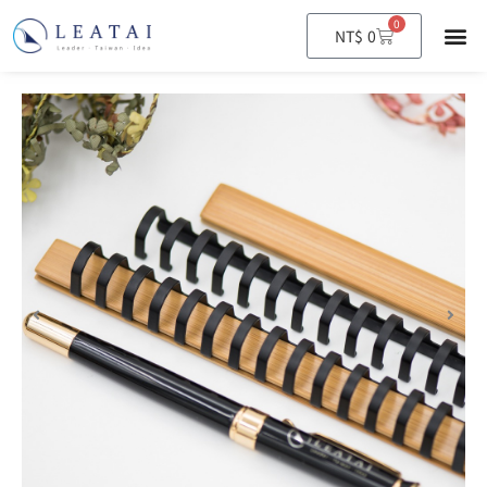
0
購
NT$
0
物
籃