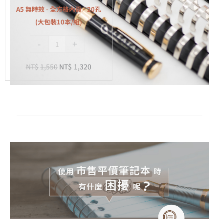
全
組)
A5 無時效 - 全方格內頁 - 20孔
方
(大包裝10本/組)
格
-
+
內
頁
NT$
1,550
NT$
1,320
-
20
孔
(大
包
裝
10
本/
組)