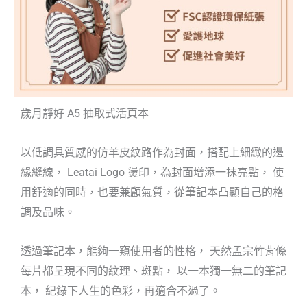
歲月靜好 A5 抽取式活頁本
以低調具質感的仿羊皮紋路作為封面，搭配上細緻的邊
緣縫線， Leatai Logo 燙印，為封面增添一抹亮點， 使
用舒適的同時，也要兼顧氣質，從筆記本凸顯自己的格
調及品味。
透過筆記本，能夠一窺使用者的性格， 天然孟宗竹背條
每片都呈現不同的紋理、斑點， 以一本獨一無二的筆記
本， 紀錄下人生的色彩，再適合不過了。