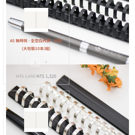
無
時
效
-
全
A5 無時效 - 全空白內頁 - 20孔
空
(大包裝10本/組)
白
-
+
內
頁
NT$
1,550
NT$
1,320
-
20
孔
A5
(大
無
包
時
裝
效
10
-
本/