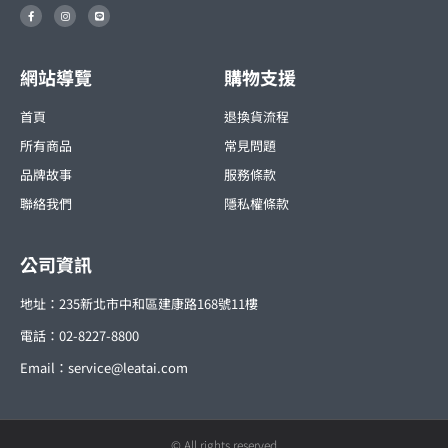
F
I
L
a
n
i
c
s
n
e
t
e
b
a
o
g
o
r
網站導覽
購物支援
k
a
-
m
f
首頁
退換貨流程
所有商品
常見問題
品牌故事
服務條款
聯絡我們
隱私權條款
公司資訊
地址：235新北市中和區建康路168號11樓
電話：02-8227-8800
Email：
service@leatai.com
© All rights reserved