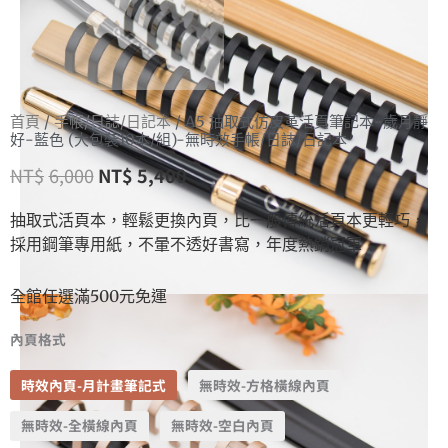
首頁
/
手帳/日誌/日記本
/ A5 抽取式仿皮革活頁筆記本-歲月靜
好-藍色 (大包裝10本/組)-無時效手帳/日誌/日記本
NT$
6,000
NT$
5,400
抽取式活頁本，輕鬆更換內頁，比一般傳統活頁本更輕巧，
採用鋼筆專用紙，不暈不透好書寫，年度熱銷冠軍
全館任選滿500元免運
內頁格式
時效內頁-月計畫筆記式
無時效-方格橫線內頁
無時效-全橫線內頁
無時效-空白內頁