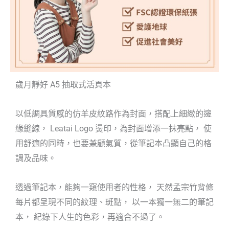
歲月靜好 A5 抽取式活頁本
以低調具質感的仿羊皮紋路作為封面，搭配上細緻的邊
緣縫線， Leatai Logo 燙印，為封面增添一抹亮點， 使
用舒適的同時，也要兼顧氣質，從筆記本凸顯自己的格
調及品味。
透過筆記本，能夠一窺使用者的性格， 天然孟宗竹背條
每片都呈現不同的紋理、斑點， 以一本獨一無二的筆記
本， 紀錄下人生的色彩，再適合不過了。