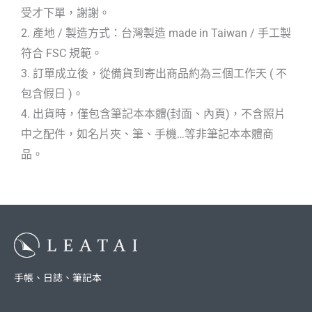
受才下單，謝謝。
2. 產地 / 製造方式：台灣製造 made in Taiwan / 手工製
符合 FSC 規範。
3. 訂單成立後，從備貨到寄出商品約為三個工作天 ( 不
包含假日 )。
4. 出貨時，僅包含筆記本本體(封面、內頁)，不含照片
中之配件，如名片夾、筆、手機…等非筆記本本體商
品。
手帳、日誌、筆記本