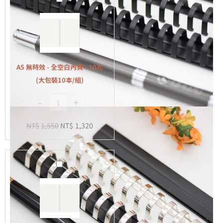
無
時
效
-
全
A5 無時效 - 全空白內頁 - 20孔
空
(大包裝10本/組)
白
-
+
內
頁
NT$
1,550
NT$
1,320
-
20
孔
A5
(大
無
包
時
裝
效
10
-
本/