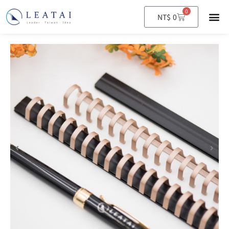
0
購
NT$
0
物
籃