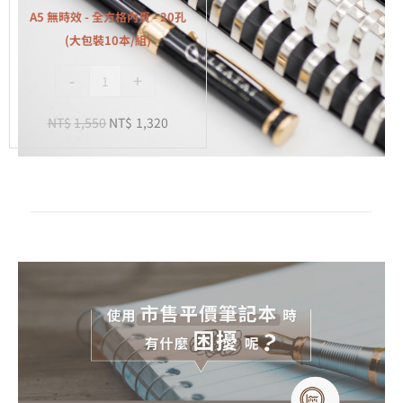
全
組)
A5 無時效 - 全方格內頁 - 20孔
方
(大包裝10本/組)
格
-
+
內
頁
NT$
1,550
NT$
1,320
-
20
孔
(大
包
裝
10
本/
組)