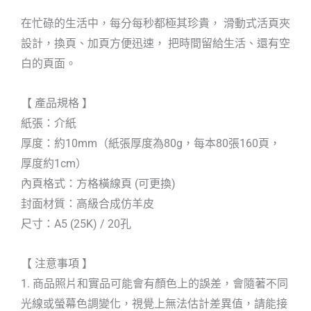
在忙碌的生活中，每分每秒都極其珍貴， 滑動式活頁夾
設計，換頁、加頁方便迅速， 把時間留給生活、還有空
白的頁面。
【 產品規格 】
紙張：介紙
厚度：約10mm（紙張厚度為80g，每本80張160頁，
厚度約1cm）
內頁格式：方格橫線頁 (可更換)
封面材質：高級合成仿羊皮
尺寸：A5 (25K) / 20孔
【 注意事項 】
1. 商品照片和實品可能會有顏色上的誤差，會隨著不同
光線或螢幕色調變化，視覺上無法估計差異值，請能接