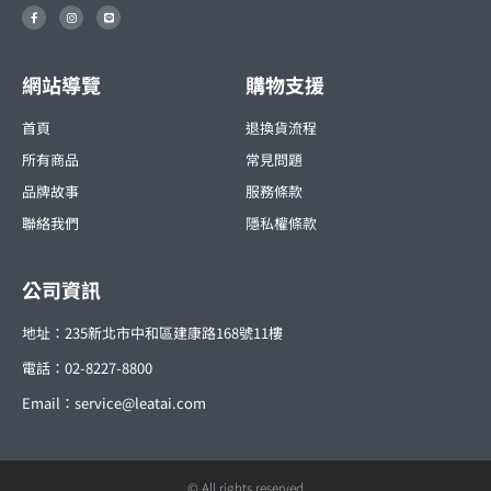
F
I
L
a
n
i
c
s
n
e
t
e
b
a
o
g
o
r
網站導覽
購物支援
k
a
-
m
f
首頁
退換貨流程
所有商品
常見問題
品牌故事
服務條款
聯絡我們
隱私權條款
公司資訊
地址：235新北市中和區建康路168號11樓
電話：02-8227-8800
Email：
service@leatai.com
© All rights reserved