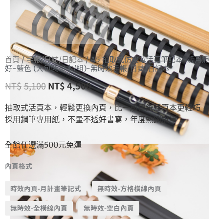
首頁
/
手帳/日誌/日記本
/ A5 抽取式仿皮革活頁筆記本-歲月靜
好-藍色 (大包裝10本/組)-無時效手帳/日誌/日記本
NT$
5,100
NT$
4,500
抽取式活頁本，輕鬆更換內頁，比一般傳統活頁本更輕巧，
採用鋼筆專用紙，不暈不透好書寫，年度熱銷冠軍
全館任選滿500元免運
內頁格式
時效內頁-月計畫筆記式
無時效-方格橫線內頁
無時效-全橫線內頁
無時效-空白內頁