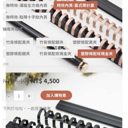
無時效-滿版全方格內頁
時效內頁-直式周計畫
無時效-點陣十字紋內頁
抽取夾樣式
竹背條配黑夾
竹背條配銀夾
塑膠條配黑夾
塑膠條配銀夾
竹背條配玫瑰金夾
塑膠條配玫瑰金夾
清除
NT$
5,100
NT$
4,500
-
+
加入購物車
下列打勾勾，一起買更優惠
A5