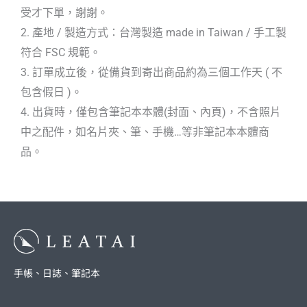
受才下單，謝謝。
2. 產地 / 製造方式：台灣製造 made in Taiwan / 手工製
符合 FSC 規範。
3. 訂單成立後，從備貨到寄出商品約為三個工作天 ( 不
包含假日 )。
4. 出貨時，僅包含筆記本本體(封面、內頁)，不含照片
中之配件，如名片夾、筆、手機…等非筆記本本體商
品。
手帳、日誌、筆記本