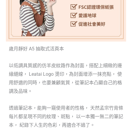
歲月靜好 A5 抽取式活頁本
以低調具質感的仿羊皮紋路作為封面，搭配上細緻的邊
緣縫線， Leatai Logo 燙印，為封面增添一抹亮點， 使
用舒適的同時，也要兼顧氣質，從筆記本凸顯自己的格
調及品味。
透過筆記本，能夠一窺使用者的性格， 天然孟宗竹背條
每片都呈現不同的紋理、斑點， 以一本獨一無二的筆記
本， 紀錄下人生的色彩，再適合不過了。