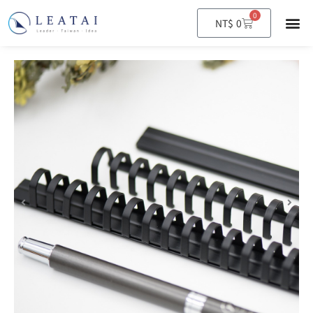
0
購
NT$
0
物
籃