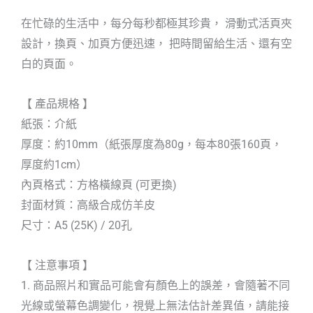
在忙碌的生活中，每分每秒都極其珍貴， 滑動式活頁夾
設計，換頁、加頁方便迅速， 把時間留給生活、還有空
白的頁面。
【 產品規格 】
紙張：介紙
厚度：約10mm（紙張厚度為80g，每本80張160頁，
厚度約1cm）
內頁格式：方格橫線頁 (可更換)
封面材質：高級合成仿羊皮
尺寸：A5 (25K) / 20孔
【 注意事項 】
1. 商品照片和實品可能會有顏色上的誤差，會隨著不同
光線或螢幕色調變化，視覺上無法估計差異值，請能接