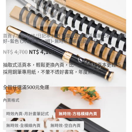
首頁
/
手帳/日誌/日記本
/ A5 抽取式仿皮革活頁筆記本-歲月靜
好-藍色 (大包裝10本/組)-無時效手帳/日誌/日記本
NT$
4,700
NT$
4,100
抽取式活頁本，輕鬆更換內頁，比一般傳統活頁本更輕巧，
採用鋼筆專用紙，不暈不透好書寫，年度熱銷冠軍
全館任選滿500元免運
內頁格式
時效內頁-月計畫筆記式
無時效-方格橫線內頁
無時效-全橫線內頁
無時效-空白內頁