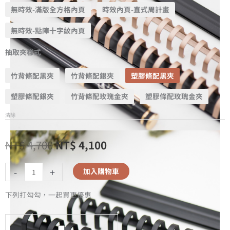
無時效-滿版全方格內頁
時效內頁-直式周計畫
無時效-點陣十字紋內頁
抽取夾樣式
竹背條配黑夾
竹背條配銀夾
塑膠條配黑夾
塑膠條配銀夾
竹背條配玫瑰金夾
塑膠條配玫瑰金夾
清除
NT$
4,700
NT$
4,100
-
+
加入購物車
下列打勾勾，一起買更優惠
A5