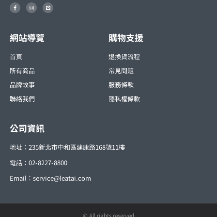
F
I
L
a
n
i
c
s
n
e
t
e
b
a
o
g
o
r
網站導覽
購物支援
k
a
-
m
f
首頁
退換貨流程
所有商品
常見問題
品牌故事
服務條款
聯絡我們
隱私權條款
公司資訊
地址：235新北市中和區建康路168號11樓
電話：02-8227-8800
Email：
service@leatai.com
© All rights reserved