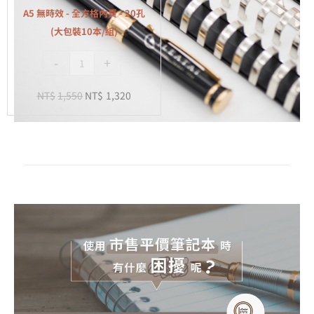
全
組)
A5 無時效 - 全方格內頁 - 20孔
方
(大包裝10本/組)
格
-
+
內
頁
NT$
1,550
NT$
1,320
-
20
孔
(大
包
裝
10
本/
組)