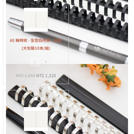
無
時
效
-
全
A5 無時效 - 全空白內頁 - 20孔
空
(大包裝10本/組)
白
-
+
內
頁
NT$
1,550
NT$
1,320
-
20
孔
A5
(大
無
包
時
裝
效
10
-
本/