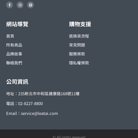
F
I
L
a
n
i
c
s
n
e
t
e
b
a
o
g
o
r
網站導覽
購物支援
k
a
-
m
f
首頁
退換貨流程
所有商品
常見問題
品牌故事
服務條款
聯絡我們
隱私權條款
公司資訊
地址：235新北市中和區建康路168號11樓
電話：02-8227-8800
Email：
service@leatai.com
© All rights reserved