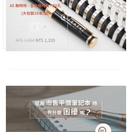
全
組)
A5 無時效 - 全方格內頁 - 20孔
方
(大包裝10本/組)
格
-
+
內
頁
NT$
1,550
NT$
1,320
-
20
孔
(大
包
裝
10
本/
組)