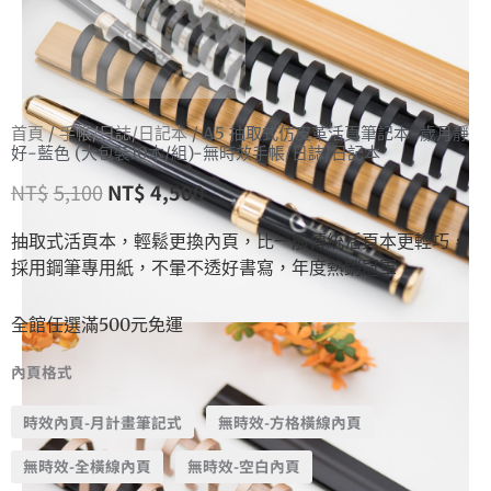
首頁
/
手帳/日誌/日記本
/ A5 抽取式仿皮革活頁筆記本-歲月靜
好-藍色 (大包裝10本/組)-無時效手帳/日誌/日記本
NT$
5,100
NT$
4,500
抽取式活頁本，輕鬆更換內頁，比一般傳統活頁本更輕巧，
採用鋼筆專用紙，不暈不透好書寫，年度熱銷冠軍
全館任選滿500元免運
內頁格式
時效內頁-月計畫筆記式
無時效-方格橫線內頁
無時效-全橫線內頁
無時效-空白內頁