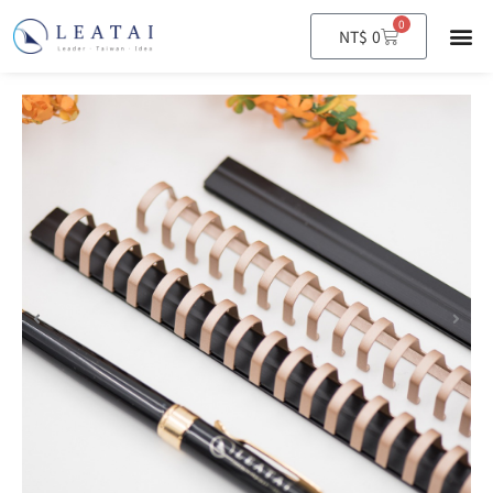
0
購
NT$
0
物
籃