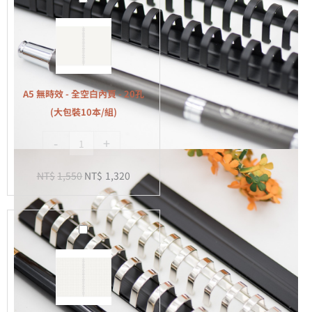
無
時
效
-
全
A5 無時效 - 全空白內頁 - 20孔
空
(大包裝10本/組)
白
-
+
內
頁
NT$
1,550
NT$
1,320
-
20
孔
A5
(大
無
包
時
裝
效
10
-
本/