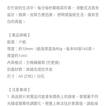
在忙碌的生活中，每分每秒都極其珍貴， 滑動式活頁夾
設計，換頁、加頁方便迅速， 把時間留給生活、還有空
白的頁面。
【 產品規格 】
紙張：介紙
厚度：約10mm（紙張厚度為80g，每本80張160頁，
厚度約1cm）
內頁格式：方格橫線頁 (可更換)
封面材質：高級合成仿羊皮
尺寸：A5 (25K) / 20孔
【 注意事項 】
1. 商品照片和實品可能會有顏色上的誤差，會隨著不同
光線或螢幕色調變化，視覺上無法估計差異值，請能接