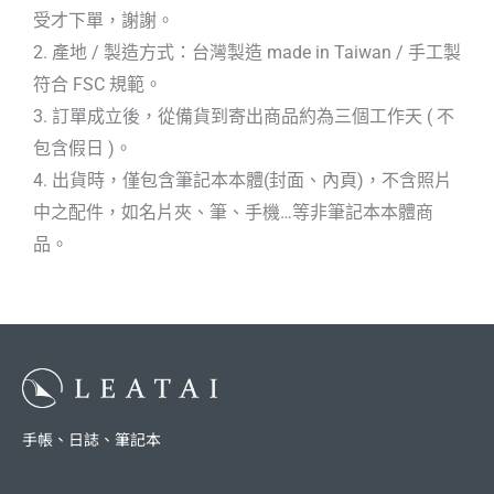
受才下單，謝謝。
2. 產地 / 製造方式：台灣製造 made in Taiwan / 手工製
符合 FSC 規範。
3. 訂單成立後，從備貨到寄出商品約為三個工作天 ( 不
包含假日 )。
4. 出貨時，僅包含筆記本本體(封面、內頁)，不含照片
中之配件，如名片夾、筆、手機…等非筆記本本體商
品。
手帳、日誌、筆記本