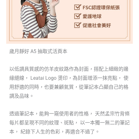
歲月靜好 A5 抽取式活頁本
以低調具質感的仿羊皮紋路作為封面，搭配上細緻的邊
緣縫線， Leatai Logo 燙印，為封面增添一抹亮點， 使
用舒適的同時，也要兼顧氣質，從筆記本凸顯自己的格
調及品味。
透過筆記本，能夠一窺使用者的性格， 天然孟宗竹背條
每片都呈現不同的紋理、斑點， 以一本獨一無二的筆記
本， 紀錄下人生的色彩，再適合不過了。