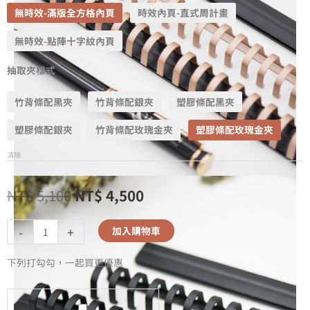
無時效-滿版全方格內頁
時效內頁-直式周計畫
無時效-點陣十字紋內頁
抽取夾樣式
竹背條配黑夾
竹背條配銀夾
塑膠條配黑夾
塑膠條配銀夾
竹背條配玫瑰金夾
塑膠條配玫瑰金夾
清除
NT$
5,100
NT$
4,500
-
+
加入購物車
下列打勾勾，一起買更優惠
A5