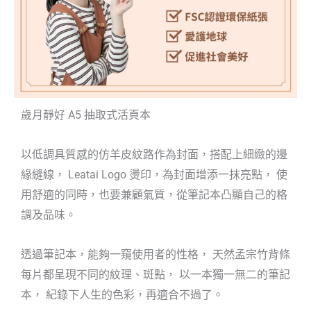
歲月靜好 A5 抽取式活頁本
以低調具質感的仿羊皮紋路作為封面，搭配上細緻的邊
緣縫線， Leatai Logo 燙印，為封面增添一抹亮點， 使
用舒適的同時，也要兼顧氣質，從筆記本凸顯自己的格
調及品味。
透過筆記本，能夠一窺使用者的性格， 天然孟宗竹背條
每片都呈現不同的紋理、斑點， 以一本獨一無二的筆記
本， 紀錄下人生的色彩，再適合不過了。