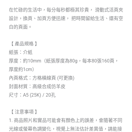
在忙碌的生活中，每分每秒都極其珍貴， 滑動式活頁夾
設計，換頁、加頁方便迅速， 把時間留給生活、還有空
白的頁面。
【 產品規格 】
紙張：介紙
厚度：約10mm（紙張厚度為80g，每本80張160頁，
厚度約1cm）
內頁格式：方格橫線頁 (可更換)
封面材質：高級合成仿羊皮
尺寸：A5 (25K) / 20孔
【 注意事項 】
1. 商品照片和實品可能會有顏色上的誤差，會隨著不同
光線或螢幕色調變化，視覺上無法估計差異值，請能接