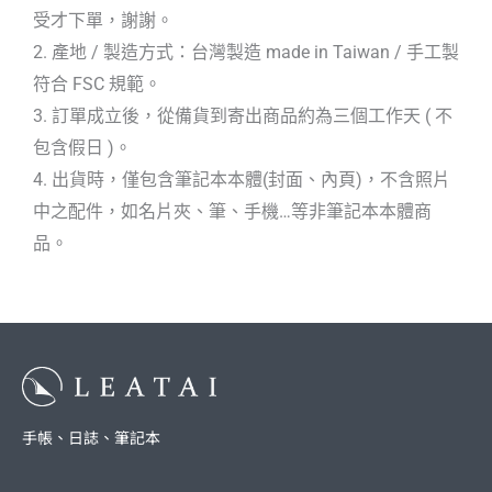
受才下單，謝謝。
2. 產地 / 製造方式：台灣製造 made in Taiwan / 手工製
符合 FSC 規範。
3. 訂單成立後，從備貨到寄出商品約為三個工作天 ( 不
包含假日 )。
4. 出貨時，僅包含筆記本本體(封面、內頁)，不含照片
中之配件，如名片夾、筆、手機…等非筆記本本體商
品。
手帳、日誌、筆記本