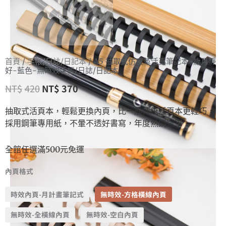
首頁
/
手帳/日誌/日記本
/ A5 抽取式仿皮革活頁筆記本-歲月靜
好-藍色-無時效手帳/日誌/日記本
NT$
420
NT$
370
抽取式活頁本，輕鬆更換內頁，比一般傳統活頁本更輕巧，
採用鋼筆專用紙，不暈不透好書寫，年度熱銷冠軍
全館任選滿500元免運
內頁格式
時效內頁-月計畫筆記式
無時效-方格橫線內頁
無時效-全橫線內頁
無時效-空白內頁