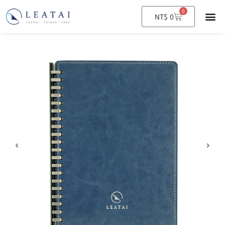
0
購
NT$
0
物
籃