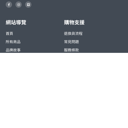
F
I
L
a
n
i
c
s
n
e
t
e
b
a
o
g
o
r
網站導覽
購物支援
k
a
-
m
f
首頁
退換貨流程
所有商品
常見問題
品牌故事
服務條款
聯絡我們
隱私權條款
公司資訊
地址：235新北市中和區建康路168號11樓
電話：02-8227-8800
Email：
service@leatai.com
© All rights reserved