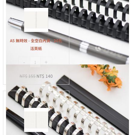
無
時
效
-
全
A5 無時效 - 全空白內頁 - 20孔
空
活頁紙
白
-
+
內
頁
NT$
155
NT$
140
-
20
孔
A5
活
無
頁
時
紙
效
-