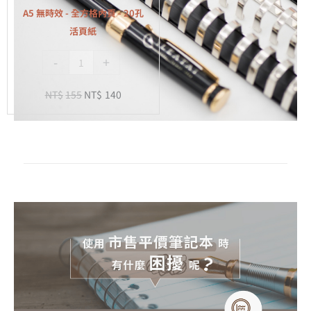
全
A5 無時效 - 全方格內頁 - 20孔
方
活頁紙
格
-
+
內
頁
NT$
155
NT$
140
-
20
孔
活
頁
紙