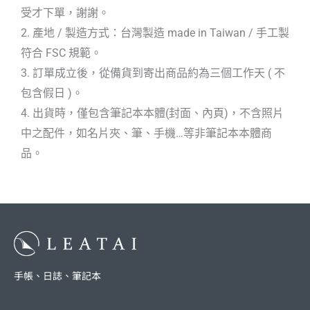
受才下單，謝謝。
2. 產地 / 製造方式：台灣製造 made in Taiwan / 手工製
符合 FSC 規範。
3. 訂單成立後，從備貨到寄出商品約為三個工作天 ( 不
包含假日 )。
4. 出貨時，僅包含筆記本本體(封面、內頁)，不含照片
中之配件，如名片夾、筆、手機…等非筆記本本體商
品。
手帳、日誌、筆記本