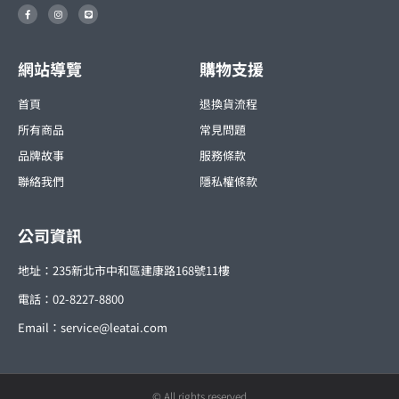
F
I
L
a
n
i
c
s
n
e
t
e
b
a
o
g
o
r
網站導覽
購物支援
k
a
-
m
f
首頁
退換貨流程
所有商品
常見問題
品牌故事
服務條款
聯絡我們
隱私權條款
公司資訊
地址：235新北市中和區建康路168號11樓
電話：02-8227-8800
Email：
service@leatai.com
© All rights reserved