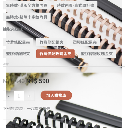
無時效-滿版全方格內頁
時效內頁-直式周計畫
無時效-點陣十字紋內頁
抽取夾樣式
竹背條配黑夾
竹背條配銀夾
塑膠條配黑夾
塑膠條配銀夾
竹背條配玫瑰金夾
塑膠條配玫瑰金夾
清除
NT$
640
NT$
590
-
+
加入購物車
下列打勾勾，一起買更優惠
A5