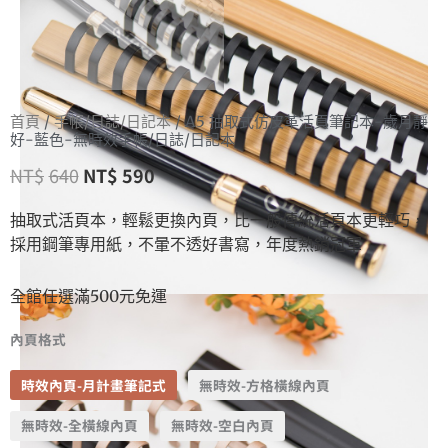
首頁
/
手帳/日誌/日記本
/ A5 抽取式仿皮革活頁筆記本-歲月靜
好-藍色-無時效手帳/日誌/日記本
NT$
640
NT$
590
抽取式活頁本，輕鬆更換內頁，比一般傳統活頁本更輕巧，
採用鋼筆專用紙，不暈不透好書寫，年度熱銷冠軍
全館任選滿500元免運
內頁格式
時效內頁-月計畫筆記式
無時效-方格橫線內頁
無時效-全橫線內頁
無時效-空白內頁