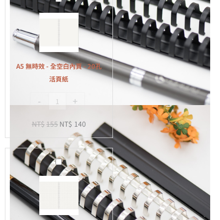
無
時
效
-
全
A5 無時效 - 全空白內頁 - 20孔
空
活頁紙
白
-
+
內
頁
NT$
155
NT$
140
-
20
孔
A5
活
無
頁
時
紙
效
-