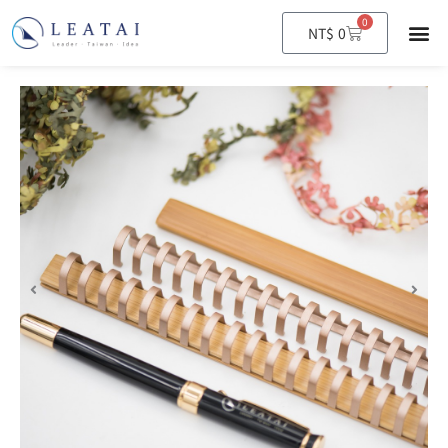
0
購
NT$
0
物
籃