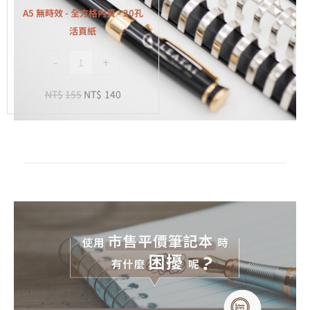
全
A5 無時效 - 全方格內頁 - 20孔
方
活頁紙
格
-
+
內
頁
NT$
155
NT$
140
-
20
孔
活
頁
紙