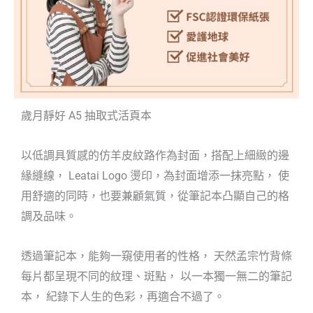
歲月靜好 A5 抽取式活頁本
以低調具質感的仿羊皮紋路作為封面，搭配上細緻的邊
緣縫線， Leatai Logo 燙印，為封面增添一抹亮點， 使
用舒適的同時，也要兼顧氣質，從筆記本凸顯自己的格
調及品味。
透過筆記本，能夠一窺使用者的性格， 天然孟宗竹背條
每片都呈現不同的紋理、斑點， 以一本獨一無二的筆記
本， 紀錄下人生的色彩，再適合不過了。