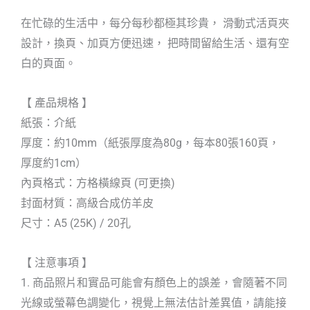
在忙碌的生活中，每分每秒都極其珍貴， 滑動式活頁夾
設計，換頁、加頁方便迅速， 把時間留給生活、還有空
白的頁面。
【 產品規格 】
紙張：介紙
厚度：約10mm（紙張厚度為80g，每本80張160頁，
厚度約1cm）
內頁格式：方格橫線頁 (可更換)
封面材質：高級合成仿羊皮
尺寸：A5 (25K) / 20孔
【 注意事項 】
1. 商品照片和實品可能會有顏色上的誤差，會隨著不同
光線或螢幕色調變化，視覺上無法估計差異值，請能接