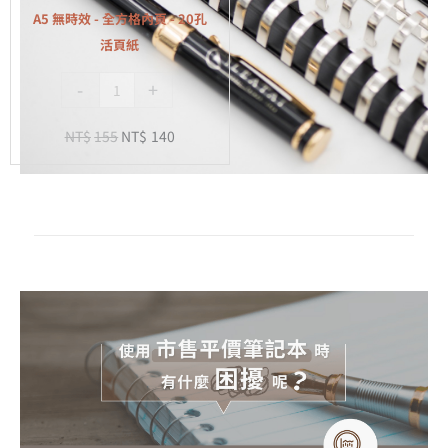
全
A5 無時效 - 全方格內頁 - 20孔
方
活頁紙
格
-
+
內
頁
NT$
155
NT$
140
-
20
孔
活
頁
紙