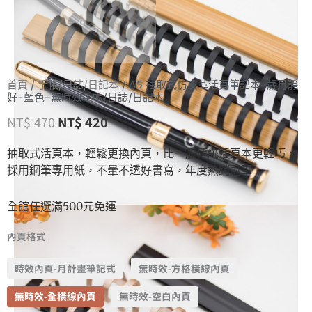
首頁
/
手帳/日誌/日記本
/ A5 抽取式仿皮革活頁筆記本-歲月靜
好-藍色-無時效手帳/日誌/日記本
NT$
470
NT$
420
抽取式活頁本，輕鬆更換內頁，比一般傳統活頁本更輕巧，
採用鋼筆專用紙，不暈不透好書寫，年度熱銷冠軍
全館任選滿500元免運
內頁格式
時效內頁-月計畫筆記式
無時效-方格橫線內頁
無時效-全橫線內頁
無時效-空白內頁