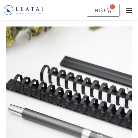
0
購
NT$
0
物
籃