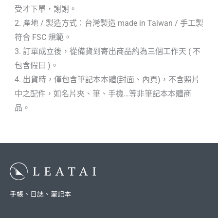
受才下單，謝謝。
2. 產地 / 製造方式：台灣製造 made in Taiwan / 手工製
符合 FSC 規範。
3. 訂單成立後，從備貨到寄出商品約為三個工作天 ( 不
包含假日 )。
4. 出貨時，僅包含筆記本本體(封面、內頁)，不含照片
中之配件，如名片夾、筆、手機…等非筆記本本體商
品。
手帳、日誌、筆記本