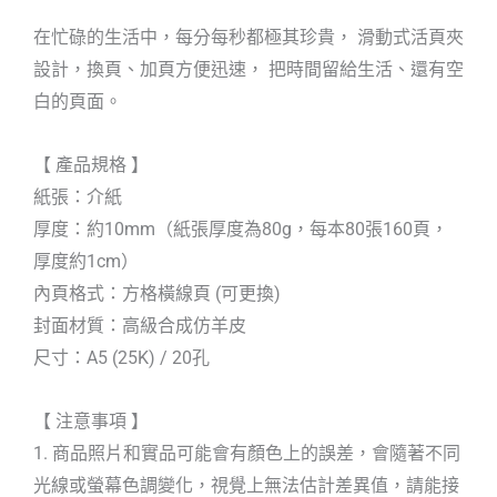
在忙碌的生活中，每分每秒都極其珍貴， 滑動式活頁夾
設計，換頁、加頁方便迅速， 把時間留給生活、還有空
白的頁面。
【 產品規格 】
紙張：介紙
厚度：約10mm（紙張厚度為80g，每本80張160頁，
厚度約1cm）
內頁格式：方格橫線頁 (可更換)
封面材質：高級合成仿羊皮
尺寸：A5 (25K) / 20孔
【 注意事項 】
1. 商品照片和實品可能會有顏色上的誤差，會隨著不同
光線或螢幕色調變化，視覺上無法估計差異值，請能接