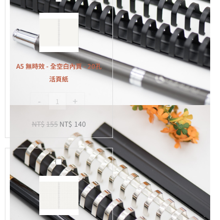
無
時
效
-
全
A5 無時效 - 全空白內頁 - 20孔
空
活頁紙
白
-
+
內
頁
NT$
155
NT$
140
-
20
孔
A5
活
無
頁
時
紙
效
-