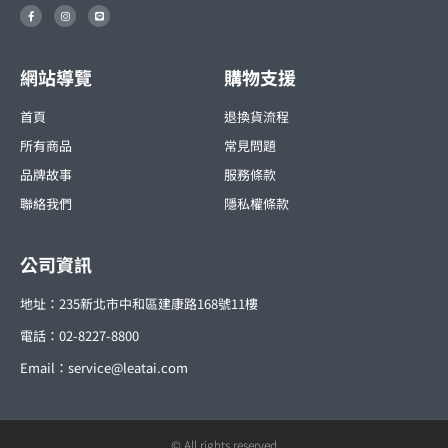
F
I
L
a
n
i
c
s
n
e
t
e
b
a
o
g
o
r
網站導覽
購物支援
k
a
-
m
f
首頁
退換貨流程
所有商品
常見問題
品牌故事
服務條款
聯絡我們
隱私權條款
公司資訊
地址：235新北市中和區建康路168號11樓
電話：02-8227-8800
Email：
service@leatai.com
© All rights reserved