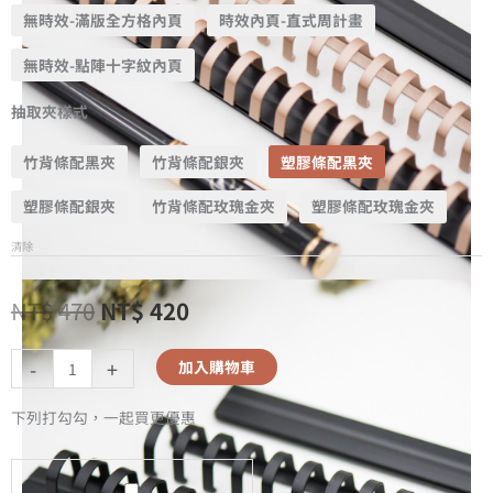
無時效-滿版全方格內頁
時效內頁-直式周計畫
無時效-點陣十字紋內頁
抽取夾樣式
竹背條配黑夾
竹背條配銀夾
塑膠條配黑夾
塑膠條配銀夾
竹背條配玫瑰金夾
塑膠條配玫瑰金夾
清除
NT$
470
NT$
420
-
+
加入購物車
下列打勾勾，一起買更優惠
A5