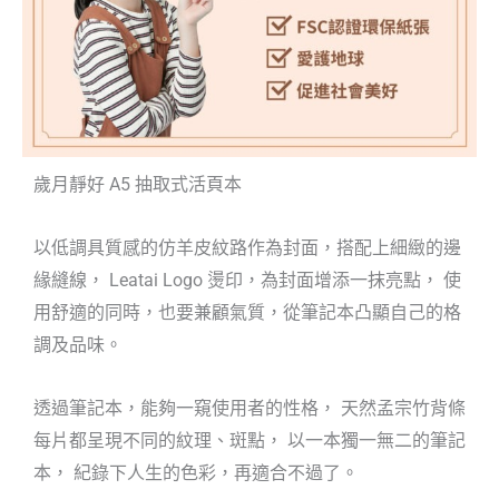
歲月靜好 A5 抽取式活頁本
以低調具質感的仿羊皮紋路作為封面，搭配上細緻的邊
緣縫線， Leatai Logo 燙印，為封面增添一抹亮點， 使
用舒適的同時，也要兼顧氣質，從筆記本凸顯自己的格
調及品味。
透過筆記本，能夠一窺使用者的性格， 天然孟宗竹背條
每片都呈現不同的紋理、斑點， 以一本獨一無二的筆記
本， 紀錄下人生的色彩，再適合不過了。