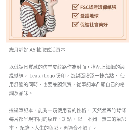
歲月靜好 A5 抽取式活頁本
以低調具質感的仿羊皮紋路作為封面，搭配上細緻的邊
緣縫線， Leatai Logo 燙印，為封面增添一抹亮點， 使
用舒適的同時，也要兼顧氣質，從筆記本凸顯自己的格
調及品味。
透過筆記本，能夠一窺使用者的性格， 天然孟宗竹背條
每片都呈現不同的紋理、斑點， 以一本獨一無二的筆記
本， 紀錄下人生的色彩，再適合不過了。