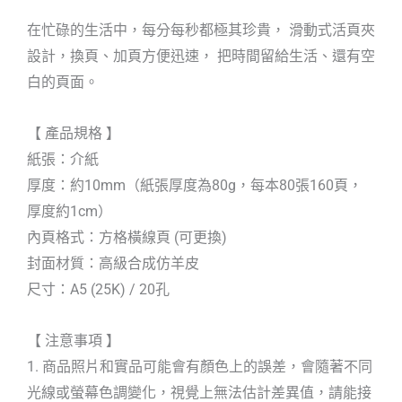
在忙碌的生活中，每分每秒都極其珍貴， 滑動式活頁夾
設計，換頁、加頁方便迅速， 把時間留給生活、還有空
白的頁面。
【 產品規格 】
紙張：介紙
厚度：約10mm（紙張厚度為80g，每本80張160頁，
厚度約1cm）
內頁格式：方格橫線頁 (可更換)
封面材質：高級合成仿羊皮
尺寸：A5 (25K) / 20孔
【 注意事項 】
1. 商品照片和實品可能會有顏色上的誤差，會隨著不同
光線或螢幕色調變化，視覺上無法估計差異值，請能接