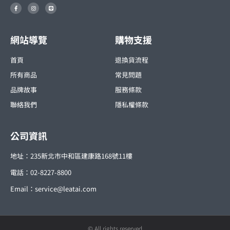
F
I
L
a
n
i
c
s
n
e
t
e
b
a
o
g
o
r
網站導覽
購物支援
k
a
-
m
f
首頁
退換貨流程
所有商品
常見問題
品牌故事
服務條款
聯絡我們
隱私權條款
公司資訊
地址：235新北市中和區建康路168號11樓
電話：02-8227-8800
Email：
service@leatai.com
© All rights reserved