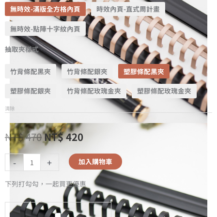
無時效-滿版全方格內頁
時效內頁-直式周計畫
無時效-點陣十字紋內頁
抽取夾樣式
竹背條配黑夾
竹背條配銀夾
塑膠條配黑夾
塑膠條配銀夾
竹背條配玫瑰金夾
塑膠條配玫瑰金夾
清除
NT$
470
NT$
420
-
+
加入購物車
下列打勾勾，一起買更優惠
A5