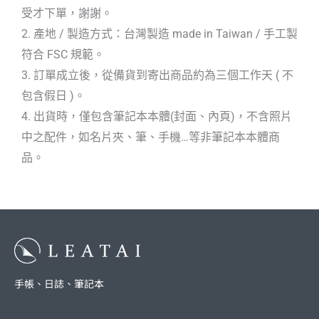
受才下單，謝謝。
2. 產地 / 製造方式：台灣製造 made in Taiwan / 手工製
符合 FSC 規範。
3. 訂單成立後，從備貨到寄出商品約為三個工作天 ( 不
包含假日 )。
4. 出貨時，僅包含筆記本本體(封面、內頁)，不含照片
中之配件，如名片夾、筆、手機…等非筆記本本體商
品。
手帳、日誌、筆記本