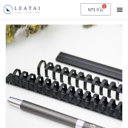
0
購
NT$
0
物
籃