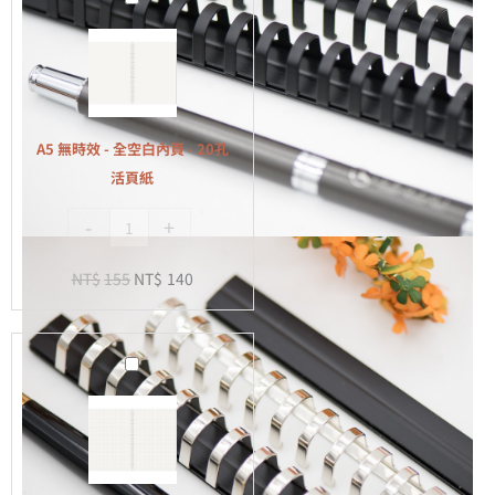
無
時
效
-
全
A5 無時效 - 全空白內頁 - 20孔
空
活頁紙
白
-
+
內
頁
NT$
155
NT$
140
-
20
孔
A5
活
無
頁
時
紙
效
-