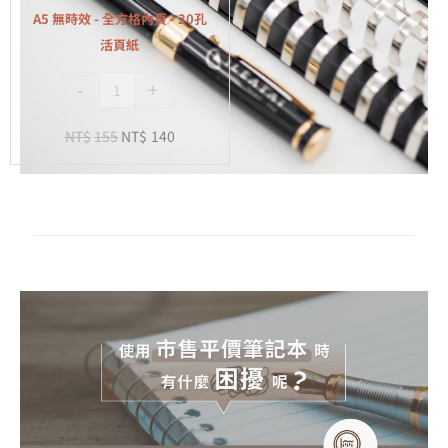
全
A5 無時效 - 全方格內頁 - 20孔
方
活頁紙
格
-
+
內
頁
NT$
155
NT$
140
-
20
孔
活
頁
紙