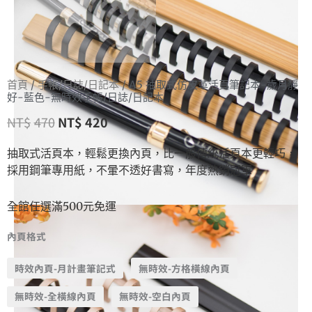
首頁
/
手帳/日誌/日記本
/ A5 抽取式仿皮革活頁筆記本-歲月靜
好-藍色-無時效手帳/日誌/日記本
NT$
470
NT$
420
抽取式活頁本，輕鬆更換內頁，比一般傳統活頁本更輕巧，
採用鋼筆專用紙，不暈不透好書寫，年度熱銷冠軍
全館任選滿500元免運
內頁格式
時效內頁-月計畫筆記式
無時效-方格橫線內頁
無時效-全橫線內頁
無時效-空白內頁