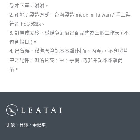
受才下單，謝謝。
2. 產地 / 製造方式：台灣製造 made in Taiwan / 手工製
符合 FSC 規範。
3. 訂單成立後，從備貨到寄出商品約為三個工作天 ( 不
包含假日 )。
4. 出貨時，僅包含筆記本本體(封面、內頁)，不含照片
中之配件，如名片夾、筆、手機…等非筆記本本體商
品。
手帳、日誌、筆記本