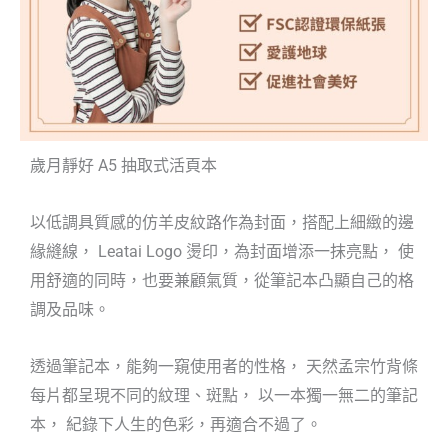
歲月靜好 A5 抽取式活頁本
以低調具質感的仿羊皮紋路作為封面，搭配上細緻的邊
緣縫線， Leatai Logo 燙印，為封面增添一抹亮點， 使
用舒適的同時，也要兼顧氣質，從筆記本凸顯自己的格
調及品味。
透過筆記本，能夠一窺使用者的性格， 天然孟宗竹背條
每片都呈現不同的紋理、斑點， 以一本獨一無二的筆記
本， 紀錄下人生的色彩，再適合不過了。