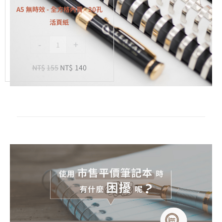
全
A5 無時效 - 全方格內頁 - 20孔
方
活頁紙
格
-
+
內
頁
NT$
155
NT$
140
-
20
孔
活
頁
紙