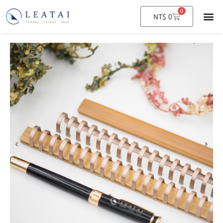
0
購
NT$
0
物
籃