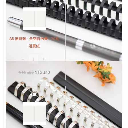
無
時
效
-
全
A5 無時效 - 全空白內頁 - 20孔
空
活頁紙
白
-
+
內
頁
NT$
155
NT$
140
-
20
孔
A5
活
無
頁
時
紙
效
-