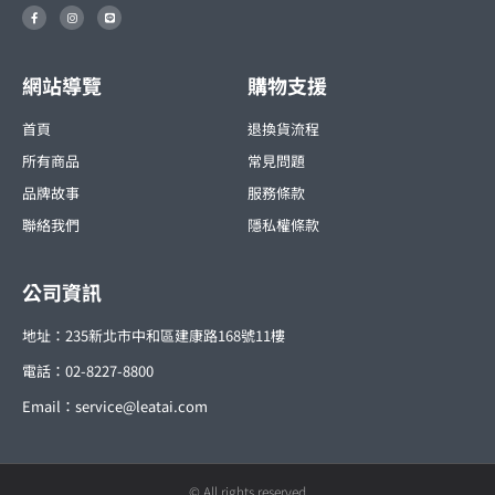
F
I
L
a
n
i
c
s
n
e
t
e
b
a
o
g
o
r
網站導覽
購物支援
k
a
-
m
f
首頁
退換貨流程
所有商品
常見問題
品牌故事
服務條款
聯絡我們
隱私權條款
公司資訊
地址：235新北市中和區建康路168號11樓
電話：02-8227-8800
Email：
service@leatai.com
© All rights reserved