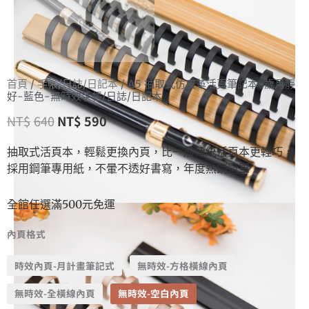
首頁
/
手帳/日誌/日記本
/ A5 抽取式仿皮革活頁筆記本-歲月靜
好-藍色-無時效手帳/日誌/日記本
NT$
640
NT$
590
抽取式活頁本，輕鬆更換內頁，比一般傳統活頁本更輕巧，
採用鋼筆專用紙，不暈不透好書寫，年度熱銷冠軍
全館任選滿500元免運
內頁格式
時效內頁-月計畫筆記式
無時效-方格橫線內頁
無時效-全橫線內頁
無時效-空白內頁