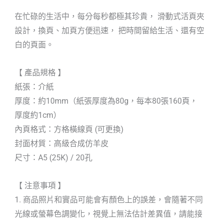
在忙碌的生活中，每分每秒都極其珍貴， 滑動式活頁夾
設計，換頁、加頁方便迅速， 把時間留給生活、還有空
白的頁面。
【 產品規格 】
紙張：介紙
厚度：約10mm（紙張厚度為80g，每本80張160頁，
厚度約1cm）
內頁格式：方格橫線頁 (可更換)
封面材質：高級合成仿羊皮
尺寸：A5 (25K) / 20孔
【 注意事項 】
1. 商品照片和實品可能會有顏色上的誤差，會隨著不同
光線或螢幕色調變化，視覺上無法估計差異值，請能接