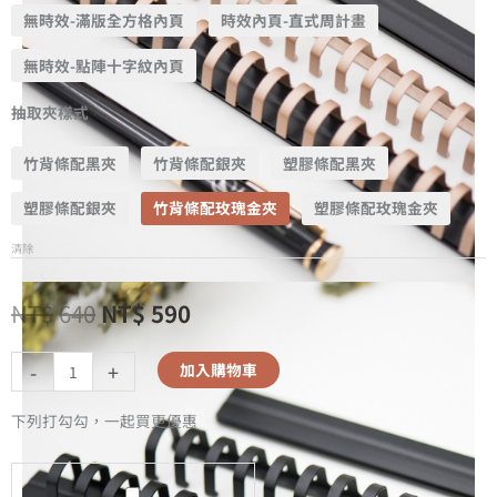
無時效-滿版全方格內頁
時效內頁-直式周計畫
無時效-點陣十字紋內頁
抽取夾樣式
竹背條配黑夾
竹背條配銀夾
塑膠條配黑夾
塑膠條配銀夾
竹背條配玫瑰金夾
塑膠條配玫瑰金夾
清除
NT$
640
NT$
590
-
+
加入購物車
下列打勾勾，一起買更優惠
A5