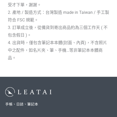
受才下單，謝謝。
2. 產地 / 製造方式：台灣製造 made in Taiwan / 手工製
符合 FSC 規範。
3. 訂單成立後，從備貨到寄出商品約為三個工作天 ( 不
包含假日 )。
4. 出貨時，僅包含筆記本本體(封面、內頁)，不含照片
中之配件，如名片夾、筆、手機…等非筆記本本體商
品。
手帳、日誌、筆記本