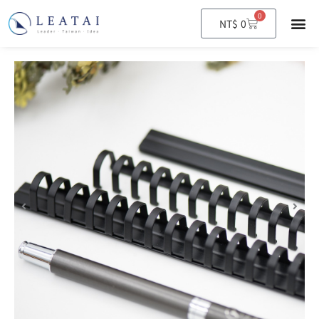
0
購
NT$
0
物
籃