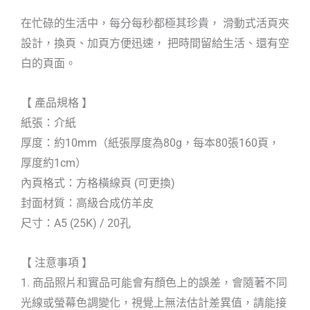
在忙碌的生活中，每分每秒都極其珍貴， 滑動式活頁夾
設計，換頁、加頁方便迅速， 把時間留給生活、還有空
白的頁面。
【 產品規格 】
紙張：介紙
厚度：約10mm（紙張厚度為80g，每本80張160頁，
厚度約1cm）
內頁格式：方格橫線頁 (可更換)
封面材質：高級合成仿羊皮
尺寸：A5 (25K) / 20孔
【 注意事項 】
1. 商品照片和實品可能會有顏色上的誤差，會隨著不同
光線或螢幕色調變化，視覺上無法估計差異值，請能接