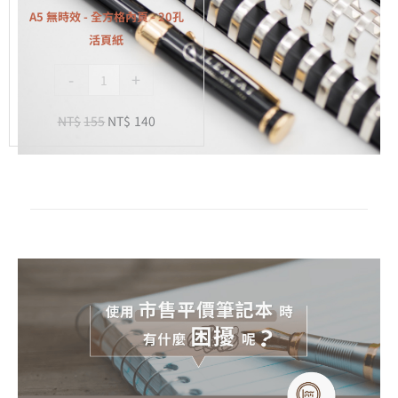
全
A5 無時效 - 全方格內頁 - 20孔
方
活頁紙
格
-
+
內
頁
NT$
155
NT$
140
-
20
孔
活
頁
紙