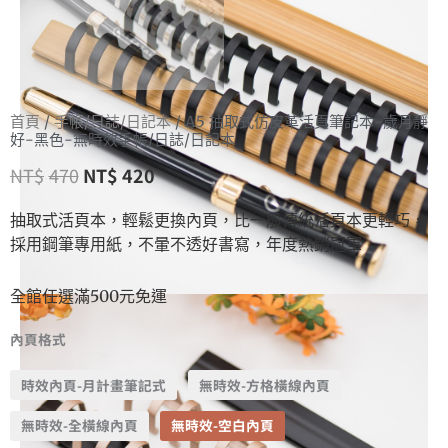
首頁
/
手帳/日誌/日記本
/ A5 抽取式仿皮革活頁筆記本-歲月靜
好-黑色-無時效手帳/日誌/日記本
NT$
470
NT$
420
抽取式活頁本，輕鬆更換內頁，比一般傳統活頁本更輕巧，
採用鋼筆專用紙，不暈不透好書寫，年度熱銷冠軍
全館任選滿500元免運
內頁格式
時效內頁-月計畫筆記式
無時效-方格橫線內頁
無時效-全橫線內頁
無時效-空白內頁