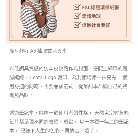
歲月靜好 A5 抽取式活頁本
以低調具質感的仿羊皮紋路作為封面，搭配上細緻的邊
緣縫線， Leatai Logo 燙印，為封面增添一抹亮點， 使
用舒適的同時，也要兼顧氣質，從筆記本凸顯自己的格
調及品味。
透過筆記本，能夠一窺使用者的性格， 天然孟宗竹背條
每片都呈現不同的紋理、斑點， 以一本獨一無二的筆記
本， 紀錄下人生的色彩，再適合不過了。