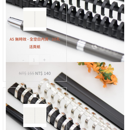
無
時
效
-
全
A5 無時效 - 全空白內頁 - 20孔
空
活頁紙
白
-
+
內
頁
NT$
155
NT$
140
-
20
孔
A5
活
無
頁
時
紙
效
-