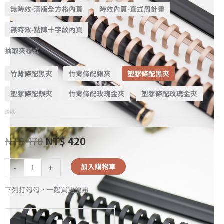
無時效-滿版全方格內頁
時效內頁-直式周計畫
無時效-點陣十字紋內頁
抽取夾樣式
竹背條配黑夾
竹背條配銀夾
塑膠條配黑夾
塑膠條配銀夾
竹背條配玫瑰金夾
塑膠條配玫瑰金夾
清除
NT$
470
NT$
420
-
+
加入購物車
下列打勾勾，一起買更優惠
A5