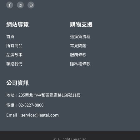
F
I
L
a
n
i
c
s
n
e
t
e
b
a
o
g
o
r
網站導覽
購物支援
k
a
-
m
f
首頁
退換貨流程
所有商品
常見問題
品牌故事
服務條款
聯絡我們
隱私權條款
公司資訊
地址：235新北市中和區建康路168號11樓
電話：02-8227-8800
Email：
service@leatai.com
© All rights reserved