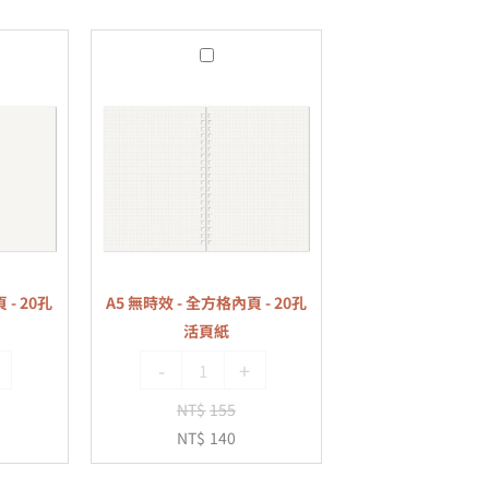
A5
無
時
效
-
全
方
格
內
 - 20孔
A5 無時效 - 全方格內頁 - 20孔
頁
活頁紙
-
-
+
20
孔
NT$
155
活
NT$
140
頁
紙