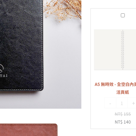
A5
無
時
效
-
全
空
白
內
A5 無時效 - 全空白內頁
頁
活頁紙
-
-
+
20
孔
NT$
155
活
NT$
140
頁
紙