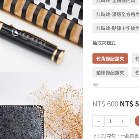
無時效-全橫線內頁
無時效-滿版全方格
無時效-點陣十字紋
抽取夾樣式
竹背條配黑夾
塑膠條配銀夾
清除
NT$
600
NT$
-
+
下列打勾勾，一起買更