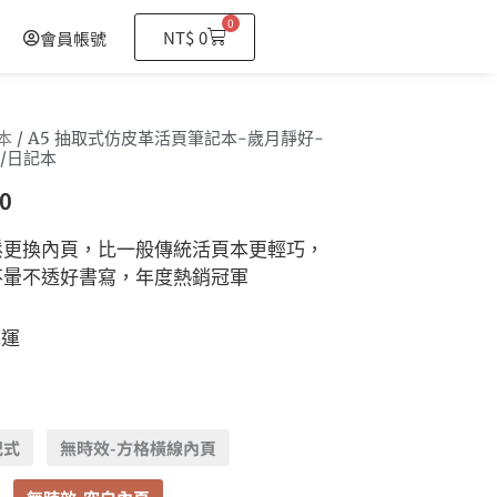
0
購
NT$
0
會員帳號
物
籃
本
/ A5 抽取式仿皮革活頁筆記本-歲月靜好-
/日記本
0
鬆更換內頁，比一般傳統活頁本更輕巧，
不暈不透好書寫，年度熱銷冠軍
免運
記式
無時效-方格橫線內頁