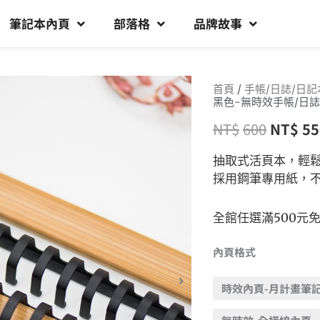
筆記本內頁
部落格
品牌故事
首頁
/
手帳/日誌/日記
黑色-無時效手帳/日誌
NT$
600
NT$
55
抽取式活頁本，輕
採用鋼筆專用紙，
全館任選滿500元
內頁格式
時效內頁-月計畫筆