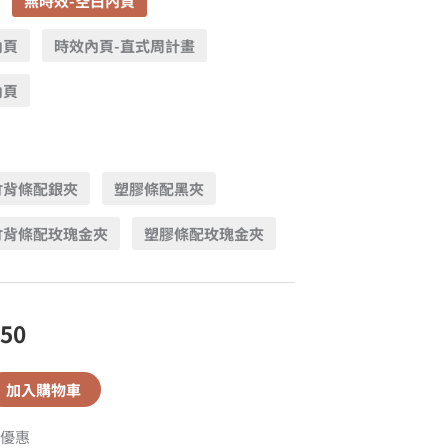
無時效-空白內頁
內頁
時效內頁-直式周計畫
內頁
竹背條配銀夾
塑膠條配黑夾
竹背條配玫瑰金夾
塑膠條配玫瑰金夾
550
加入購物車
優惠