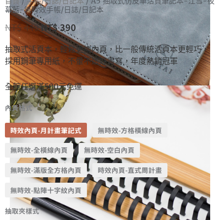
首頁
/
手帳/日誌/日記本
/ A5 抽取式仿皮革活頁筆記本-江雪-夜
幕藍-無時效手帳/日誌/日記本
NT$
440
NT$
390
抽取式活頁本，輕鬆更換內頁，比一般傳統活頁本更輕巧，
採用鋼筆專用紙，不暈不透好書寫，年度熱銷冠軍
全館任選滿500元免運
內頁格式
時效內頁-月計畫筆記式
無時效-方格橫線內頁
無時效-全橫線內頁
無時效-空白內頁
無時效-滿版全方格內頁
時效內頁-直式周計畫
無時效-點陣十字紋內頁
抽取夾樣式