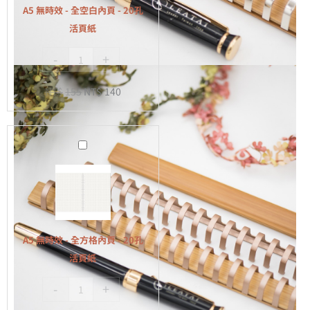
全
A5 無時效 - 全空白內頁 - 20孔
空
活頁紙
白
-
+
內
頁
NT$
155
NT$
140
-
20
孔
A5
活
無
頁
時
紙
效
-
全
A5 無時效 - 全方格內頁 - 20孔
方
活頁紙
格
-
+
內
頁