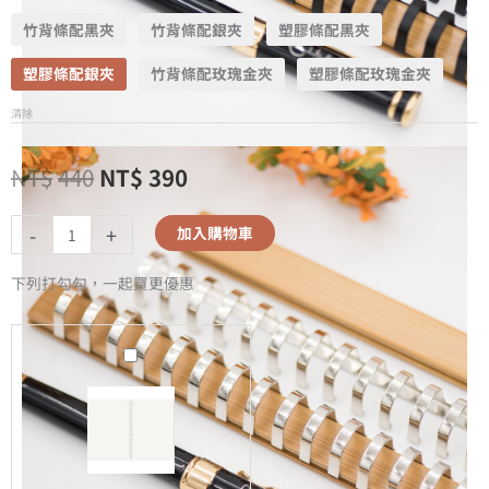
竹背條配黑夾
竹背條配銀夾
塑膠條配黑夾
塑膠條配銀夾
竹背條配玫瑰金夾
塑膠條配玫瑰金夾
清除
NT$
440
NT$
390
-
+
加入購物車
下列打勾勾，一起買更優惠
A5
無
時
效
-