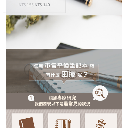
NT$
155
NT$
140
-
20
孔
活
頁
紙