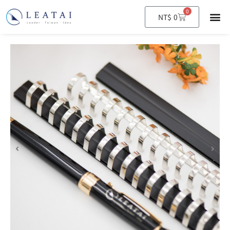
0
購
NT$
0
物
籃