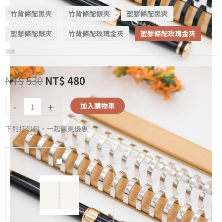
竹背條配黑夾
竹背條配銀夾
塑膠條配黑夾
塑膠條配銀夾
竹背條配玫瑰金夾
塑膠條配玫瑰金夾
清除
NT$
530
NT$
480
-
+
加入購物車
下列打勾勾，一起買更優惠
A5
無
時
效
-