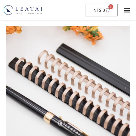
0
購
NT$
0
物
籃