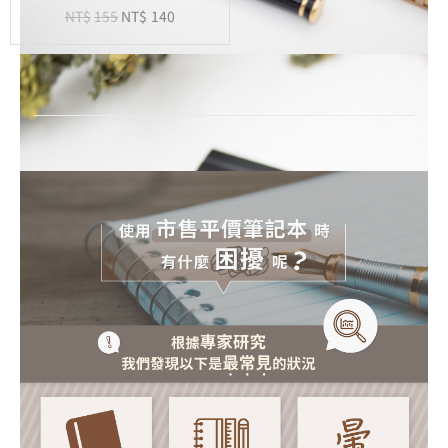
NT$
155
NT$
140
-
20
孔
活
頁
紙