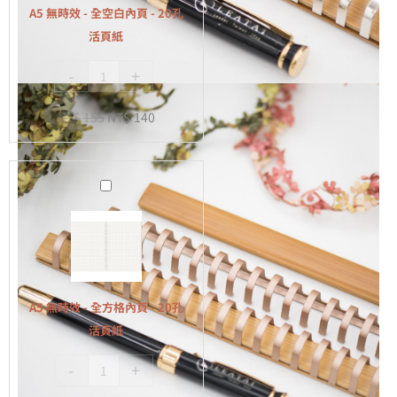
全
A5 無時效 - 全空白內頁 - 20孔
空
活頁紙
白
-
+
內
頁
NT$
155
NT$
140
-
20
孔
A5
活
無
頁
時
紙
效
-
全
A5 無時效 - 全方格內頁 - 20孔
方
活頁紙
格
-
+
內
頁