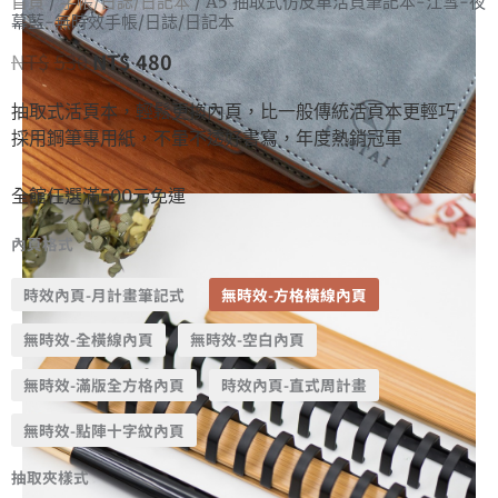
首頁
/
手帳/日誌/日記本
/ A5 抽取式仿皮革活頁筆記本-江雪-夜
幕藍-無時效手帳/日誌/日記本
NT$
530
NT$
480
抽取式活頁本，輕鬆更換內頁，比一般傳統活頁本更輕巧，
採用鋼筆專用紙，不暈不透好書寫，年度熱銷冠軍
全館任選滿500元免運
內頁格式
時效內頁-月計畫筆記式
無時效-方格橫線內頁
無時效-全橫線內頁
無時效-空白內頁
無時效-滿版全方格內頁
時效內頁-直式周計畫
無時效-點陣十字紋內頁
抽取夾樣式