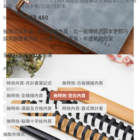
首頁
/
手帳/日誌/日記本
/ A5 抽取式仿皮革活頁筆記本-江雪-夜
幕藍-無時效手帳/日誌/日記本
NT$
530
NT$
480
抽取式活頁本，輕鬆更換內頁，比一般傳統活頁本更輕巧，
採用鋼筆專用紙，不暈不透好書寫，年度熱銷冠軍
全館任選滿500元免運
內頁格式
時效內頁-月計畫筆記式
無時效-方格橫線內頁
無時效-全橫線內頁
無時效-空白內頁
無時效-滿版全方格內頁
時效內頁-直式周計畫
無時效-點陣十字紋內頁
抽取夾樣式