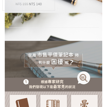
NT$
155
NT$
140
-
20
孔
活
頁
紙