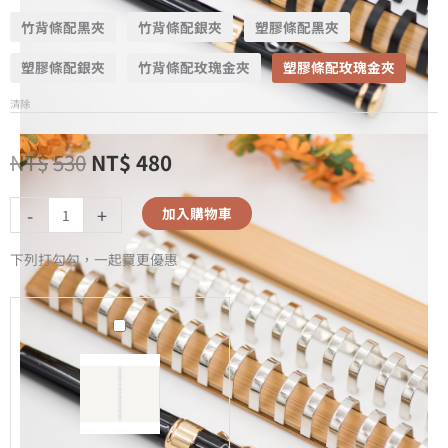
竹背條配黑夾
竹背條配銀夾
塑膠條配黑夾
塑膠條配銀夾
竹背條配玫瑰金夾
塑膠條配玫瑰金夾
清除
NT$
530
NT$
480
-
+
加入購物車
下列打勾勾，一起買更優惠
A5
無
時
效
-