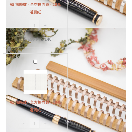
全
A5 無時效 - 全空白內頁 - 20孔
空
活頁紙
白
-
+
內
頁
NT$
155
NT$
140
-
20
孔
A5
活
無
頁
時
紙
效
-
全
A5 無時效 - 全方格內頁 - 20孔
方
活頁紙
格
-
+
內
頁