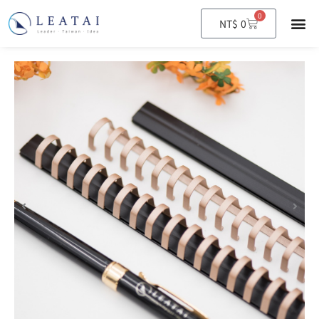
0
購
NT$
0
物
籃