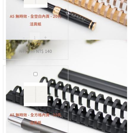
-
全
A5 無時效 - 全空白內頁 - 20孔
空
活頁紙
白
-
+
內
頁
NT$
155
NT$
140
-
20
孔
A5
活
無
頁
時
紙
效
-
全
A5 無時效 - 全方格內頁 - 20孔
方
活頁紙
格