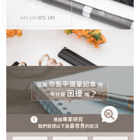
-
+
內
頁
NT$
155
NT$
140
-
20
孔
活
頁
紙