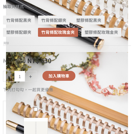
抽取夾樣式
竹背條配黑夾
竹背條配銀夾
塑膠條配黑夾
塑膠條配銀夾
竹背條配玫瑰金夾
塑膠條配玫瑰金夾
清除
NT$
680
NT$
630
-
+
加入購物車
下列打勾勾，一起買更優惠
A5
無
時
效