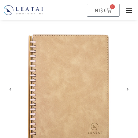
0
購
NT$
0
物
籃