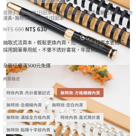
首頁
/
手帳/日誌/日記本
/ A5 抽取式仿皮革活頁筆記本-江雪-沙
漠黃-無時效手帳/日誌/日記本
NT$
680
NT$
630
抽取式活頁本，輕鬆更換內頁，比一般傳統活頁本更輕巧，
採用鋼筆專用紙，不暈不透好書寫，年度熱銷冠軍
全館任選滿500元免運
內頁格式
時效內頁-月計畫筆記式
無時效-方格橫線內頁
無時效-全橫線內頁
無時效-空白內頁
無時效-滿版全方格內頁
時效內頁-直式周計畫
無時效-點陣十字紋內頁