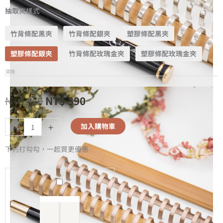
抽取夾樣式
竹背條配黑夾
竹背條配銀夾
塑膠條配黑夾
塑膠條配銀夾
竹背條配玫瑰金夾
塑膠條配玫瑰金夾
清除
NT$
440
NT$
390
-
+
加入購物車
下列打勾勾，一起買更優惠
A5
無
時
效