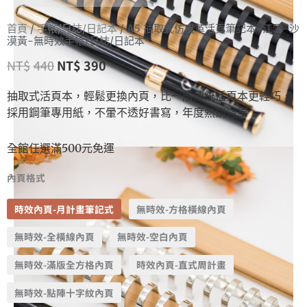
首頁
/
手帳/日誌/日記本
/ A5 抽取式仿皮革活頁筆記本-江雪-沙
漠黃-無時效手帳/日誌/日記本
NT$
440
NT$
390
抽取式活頁本，輕鬆更換內頁，比一般傳統活頁本更輕巧，
採用鋼筆專用紙，不暈不透好書寫，年度熱銷冠軍
全館任選滿500元免運
內頁格式
時效內頁-月計畫筆記式
無時效-方格橫線內頁
無時效-全橫線內頁
無時效-空白內頁
無時效-滿版全方格內頁
時效內頁-直式周計畫
無時效-點陣十字紋內頁