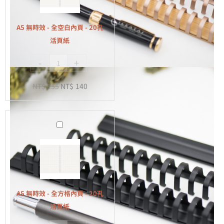
-
全
A5 無時效 - 全空白內頁 - 20孔
空
活頁紙
白
-
+
內
頁
NT$
155
NT$
140
-
20
孔
A5
活
無
頁
時
紙
效
-
全
A5 無時效 - 全方格內頁 - 20孔
方
活頁紙
格