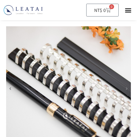
0
購
NT$
0
物
籃