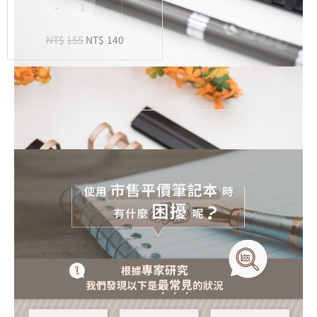
-
+
內
頁
NT$
155
NT$
140
-
20
孔
活
頁
紙