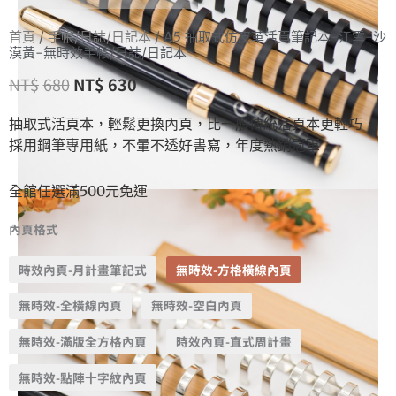
首頁
/
手帳/日誌/日記本
/ A5 抽取式仿皮革活頁筆記本-江雪-沙
漠黃-無時效手帳/日誌/日記本
NT$
680
NT$
630
抽取式活頁本，輕鬆更換內頁，比一般傳統活頁本更輕巧，
採用鋼筆專用紙，不暈不透好書寫，年度熱銷冠軍
全館任選滿500元免運
內頁格式
時效內頁-月計畫筆記式
無時效-方格橫線內頁
無時效-全橫線內頁
無時效-空白內頁
無時效-滿版全方格內頁
時效內頁-直式周計畫
無時效-點陣十字紋內頁