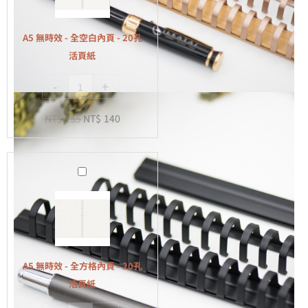
-
全
A5 無時效 - 全空白內頁 - 20孔
空
活頁紙
白
-
+
內
頁
NT$
155
NT$
140
-
20
孔
A5
活
無
頁
時
紙
效
-
全
A5 無時效 - 全方格內頁 - 20孔
方
活頁紙
格