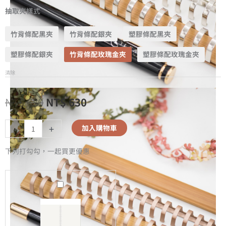
抽取夾樣式
竹背條配黑夾
竹背條配銀夾
塑膠條配黑夾
塑膠條配銀夾
竹背條配玫瑰金夾
塑膠條配玫瑰金夾
清除
NT$
680
NT$
630
-
+
加入購物車
下列打勾勾，一起買更優惠
A5
無
時
效