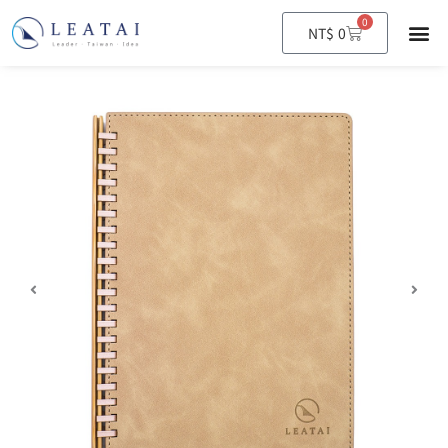
0
購
NT$
0
物
籃