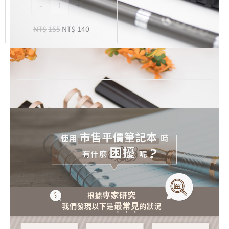
-
+
內
頁
NT$
155
NT$
140
-
20
孔
活
頁
紙