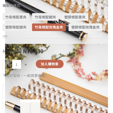
抽取夾樣式
竹背條配黑夾
竹背條配銀夾
塑膠條配黑夾
塑膠條配銀夾
竹背條配玫瑰金夾
塑膠條配玫瑰金夾
清除
NT$
680
NT$
630
-
+
加入購物車
下列打勾勾，一起買更優惠
A5
無
時
效