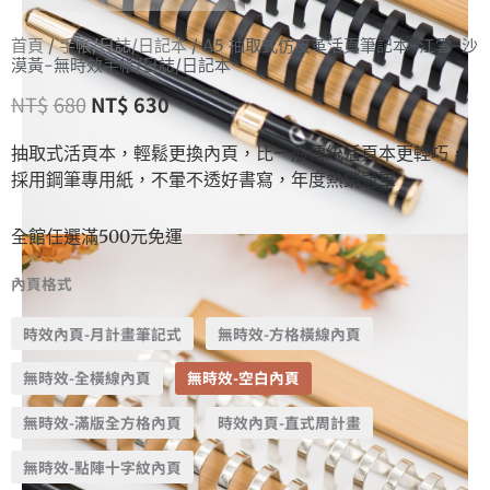
首頁
/
手帳/日誌/日記本
/ A5 抽取式仿皮革活頁筆記本-江雪-沙
漠黃-無時效手帳/日誌/日記本
NT$
680
NT$
630
抽取式活頁本，輕鬆更換內頁，比一般傳統活頁本更輕巧，
採用鋼筆專用紙，不暈不透好書寫，年度熱銷冠軍
全館任選滿500元免運
內頁格式
時效內頁-月計畫筆記式
無時效-方格橫線內頁
無時效-全橫線內頁
無時效-空白內頁
無時效-滿版全方格內頁
時效內頁-直式周計畫
無時效-點陣十字紋內頁