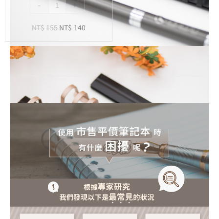
-
+
內
頁
NT$
155
NT$
140
-
20
孔
活
頁
紙