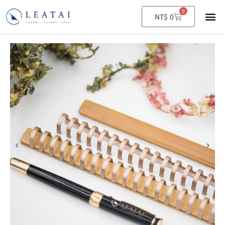
0
購
NT$
0
物
籃