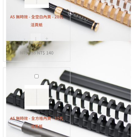
-
全
A5 無時效 - 全空白內頁 - 20孔
空
活頁紙
白
-
+
內
頁
NT$
155
NT$
140
-
20
孔
A5
活
無
頁
時
紙
效
-
全
A5 無時效 - 全方格內頁 - 20孔
方
活頁紙
格