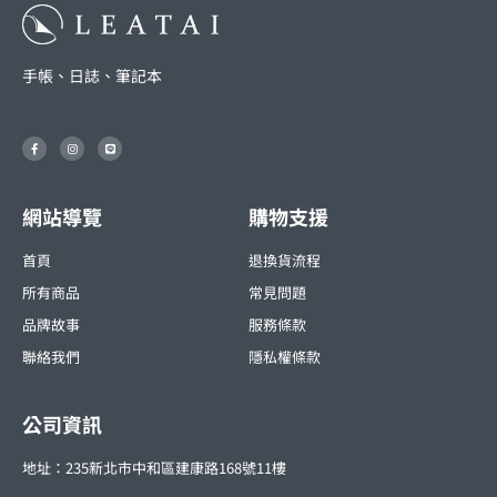
手帳、日誌、筆記本
F
I
L
a
n
i
c
s
n
e
t
e
b
a
o
g
o
r
網站導覽
購物支援
k
a
-
m
f
首頁
退換貨流程
所有商品
常見問題
品牌故事
服務條款
聯絡我們
隱私權條款
公司資訊
地址：235新北市中和區建康路168號11樓