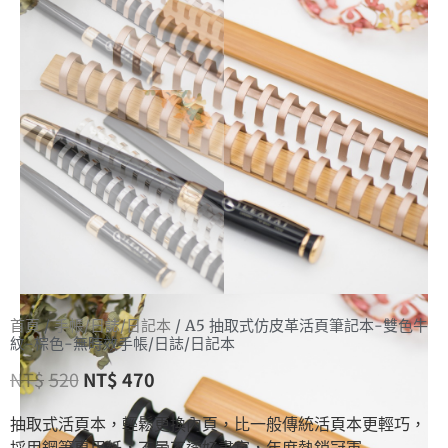
首頁
/
手帳/日誌/日記本
/ A5 抽取式仿皮革活頁筆記本-雙色牛
紋-棕色-無時效手帳/日誌/日記本
NT$
520
NT$
470
抽取式活頁本，輕鬆更換內頁，比一般傳統活頁本更輕巧，
採用鋼筆專用紙，不暈不透好書寫，年度熱銷冠軍