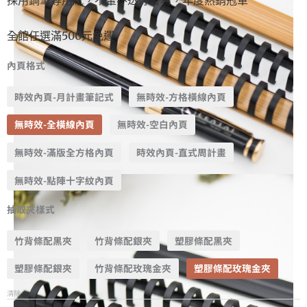
全館任選滿500元免運
內頁格式
時效內頁-月計畫筆記式
無時效-方格橫線內頁
無時效-全橫線內頁
無時效-空白內頁
無時效-滿版全方格內頁
時效內頁-直式周計畫
無時效-點陣十字紋內頁
抽取夾樣式
竹背條配黑夾
竹背條配銀夾
塑膠條配黑夾
塑膠條配銀夾
竹背條配玫瑰金夾
塑膠條配玫瑰金夾
清除