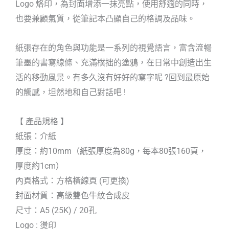
Logo 烙印，為封面增添一抹亮點，使用舒適的同時，
也要兼顧氣質，從筆記本凸顯自己的格調及品味。
紙張存在的角色與功能是一系列的視覺語言，富含流暢
筆墨的書寫線條、充滿樸拙的塗鴉，在日常中創造出生
活的移動風景。有多久沒有好好的寫字呢 ?回到最原始
的觸感，坦然地和自己對話吧 !
【 產品規格 】
紙張：介紙
厚度：約10mm（紙張厚度為80g，每本80張160頁，
厚度約1cm）
內頁格式：方格橫線頁 (可更換)
封面材質：高級雙色牛紋合成皮
尺寸：A5 (25K) / 20孔
Logo : 燙印