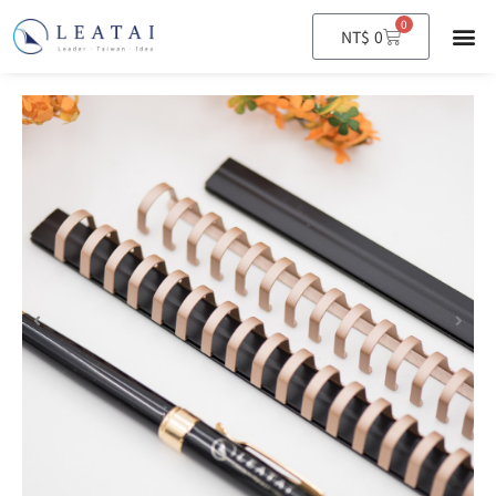
0
購
NT$
0
物
籃