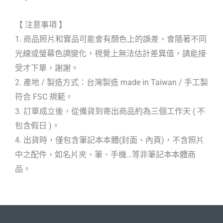
【 注意事項 】
1. 商品照片和實品可能會有顏色上的誤差，會隨著不同
光線或螢幕色調變化，視覺上無法估計差異值，請能接
受才下單，謝謝。
2. 產地 / 製造方式：台灣製造 made in Taiwan / 手工製
符合 FSC 規範。
3. 訂單成立後，從備貨到寄出商品約為三個工作天 ( 不
包含假日 )。
4. 出貨時，僅包含筆記本本體(封面、內頁)，不含照片
中之配件，如名片夾、筆、手機…等非筆記本本體商
品。