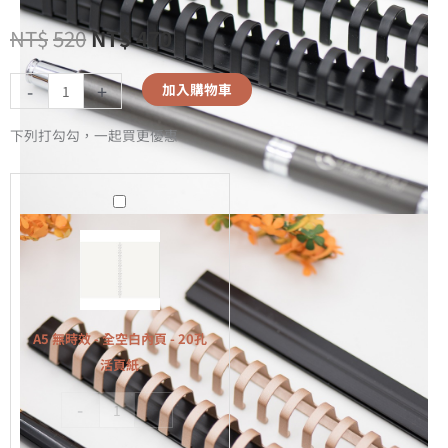
NT$
520
NT$
470
-
+
加入購物車
下列打勾勾，一起買更優惠
A5
無
時
效
-
全
A5 無時效 - 全空白內頁 - 20孔
空
活頁紙
白
-
+
內
頁