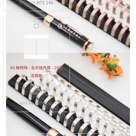
NT$
155
NT$
140
-
20
孔
A5
活
無
頁
時
紙
效
-
全
A5 無時效 - 全方格內頁 - 20孔
方
活頁紙
格
-
+
內
頁
NT$
155
NT$
140
-
20
孔
活