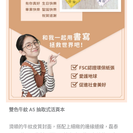
雙色牛紋 A5 抽取式活頁本
滑順的牛紋皮質封面，搭配上細緻的邊緣縫線，
磊泰