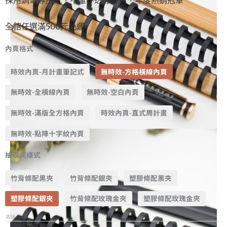
全館任選滿500元免運
內頁格式
時效內頁-月計畫筆記式
無時效-方格橫線內頁
無時效-全橫線內頁
無時效-空白內頁
無時效-滿版全方格內頁
時效內頁-直式周計畫
無時效-點陣十字紋內頁
抽取夾樣式
竹背條配黑夾
竹背條配銀夾
塑膠條配黑夾
塑膠條配銀夾
竹背條配玫瑰金夾
塑膠條配玫瑰金夾
清除