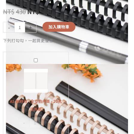
NT$
430
NT$
380
-
+
加入購物車
下列打勾勾，一起買更優惠
A5
無
時
效
-
全
A5 無時效 - 全空白內頁 - 20孔
空
活頁紙
白
-
+
內
頁