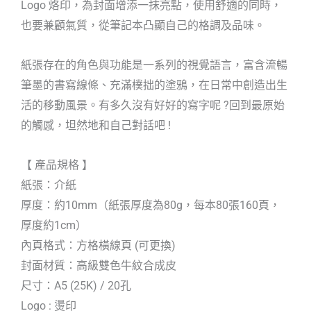
Logo 烙印，為封面增添一抹亮點，使用舒適的同時，
也要兼顧氣質，從筆記本凸顯自己的格調及品味。
紙張存在的角色與功能是一系列的視覺語言，富含流暢
筆墨的書寫線條、充滿樸拙的塗鴉，在日常中創造出生
活的移動風景。有多久沒有好好的寫字呢 ?回到最原始
的觸感，坦然地和自己對話吧 !
【 產品規格 】
紙張：介紙
厚度：約10mm（紙張厚度為80g，每本80張160頁，
厚度約1cm）
內頁格式：方格橫線頁 (可更換)
封面材質：高級雙色牛紋合成皮
尺寸：A5 (25K) / 20孔
Logo : 燙印