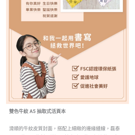
雙色牛紋 A5 抽取式活頁本
滑順的牛紋皮質封面，搭配上細緻的邊緣縫線，
磊泰