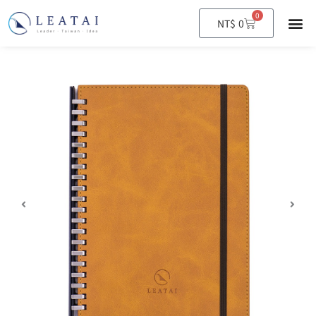
0
購
NT$
0
物
籃