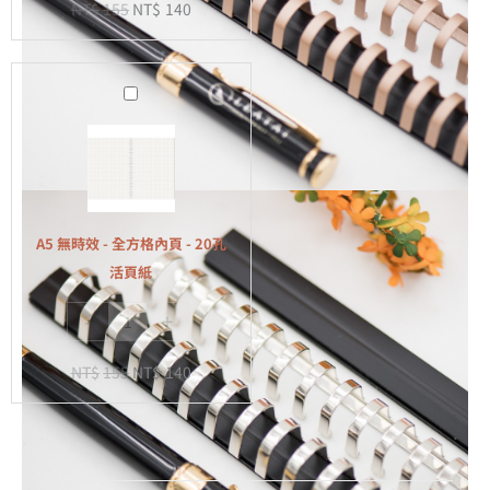
NT$
155
NT$
140
-
20
孔
A5
活
無
頁
時
紙
效
-
全
A5 無時效 - 全方格內頁 - 20孔
方
活頁紙
格
-
+
內
頁
NT$
155
NT$
140
-
20
孔
活