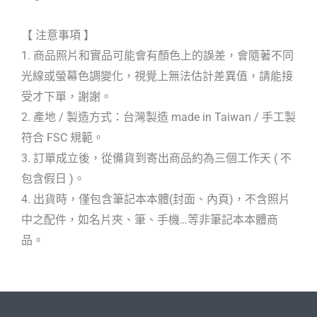
【 注意事項 】
1. 商品照片和實品可能會有顏色上的誤差，會隨著不同
光線或螢幕色調變化，視覺上無法估計差異值，請能接
受才下單，謝謝。
2. 產地 / 製造方式：台灣製造 made in Taiwan / 手工製
符合 FSC 規範。
3. 訂單成立後，從備貨到寄出商品約為三個工作天 ( 不
包含假日 )。
4. 出貨時，僅包含筆記本本體(封面、內頁)，不含照片
中之配件，如名片夾、筆、手機…等非筆記本本體商
品。