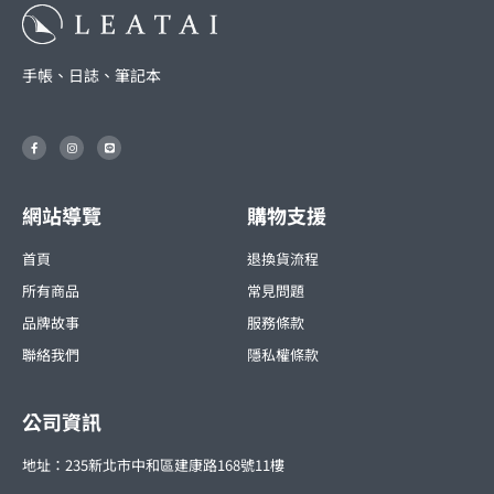
手帳、日誌、筆記本
F
I
L
a
n
i
c
s
n
e
t
e
b
a
o
g
o
r
網站導覽
購物支援
k
a
-
m
f
首頁
退換貨流程
所有商品
常見問題
品牌故事
服務條款
聯絡我們
隱私權條款
公司資訊
地址：235新北市中和區建康路168號11樓