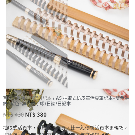
首頁
/
手帳/日誌/日記本
/ A5 抽取式仿皮革活頁筆記本-雙色牛
紋-棕色-無時效手帳/日誌/日記本
NT$
430
NT$
380
抽取式活頁本，輕鬆更換內頁，比一般傳統活頁本更輕巧，
採用鋼筆專用紙，不暈不透好書寫，年度熱銷冠軍