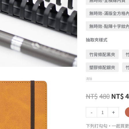
無時效-全橫線內頁
無時效-滿版全方格
無時效-點陣十字紋
抽取夾樣式
竹背條配黑夾
塑膠條配銀夾
清除
NT$
480
NT$
-
+
下列打勾勾，一起買更