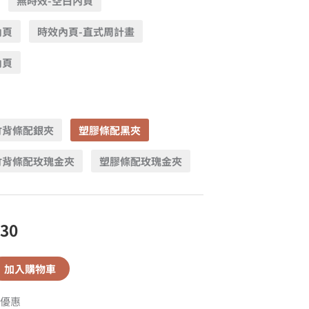
無時效-空白內頁
內頁
時效內頁-直式周計畫
內頁
竹背條配銀夾
塑膠條配黑夾
竹背條配玫瑰金夾
塑膠條配玫瑰金夾
430
加入購物車
優惠