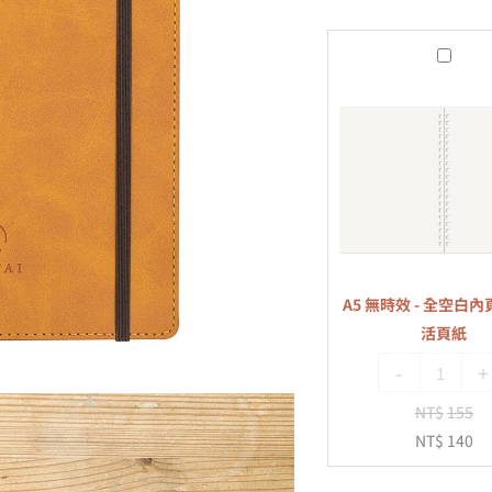
A5
無
時
效
-
全
空
白
內
A5 無時效 - 全空白內頁
頁
活頁紙
-
-
+
20
孔
NT$
155
活
NT$
140
頁
紙