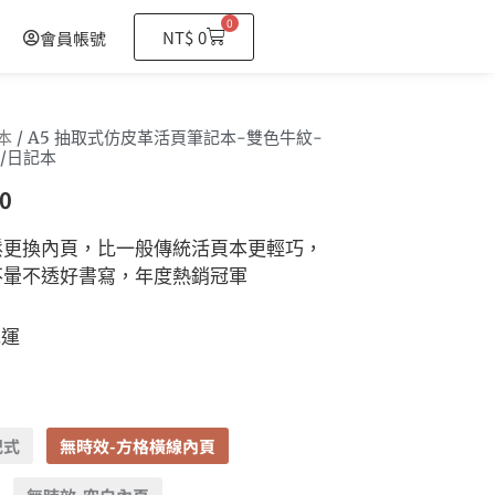
0
購
NT$
0
會員帳號
物
籃
本
/ A5 抽取式仿皮革活頁筆記本-雙色牛紋-
/日記本
0
鬆更換內頁，比一般傳統活頁本更輕巧，
不暈不透好書寫，年度熱銷冠軍
免運
記式
無時效-方格橫線內頁