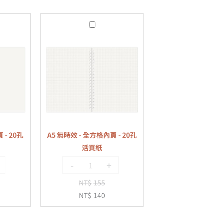
A5
無
時
效
-
全
方
格
內
 - 20孔
A5 無時效 - 全方格內頁 - 20孔
頁
活頁紙
-
-
+
20
孔
NT$
155
活
NT$
140
頁
紙