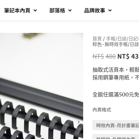
筆記本內頁
部落格
品牌故事
首頁
/
手帳/日誌/日記
棕色-無時效手帳/日誌
NT$
480
NT$
43
抽取式活頁本，輕
採用鋼筆專用紙，
全館任選滿500元
內頁格式
時效內頁-月計畫筆