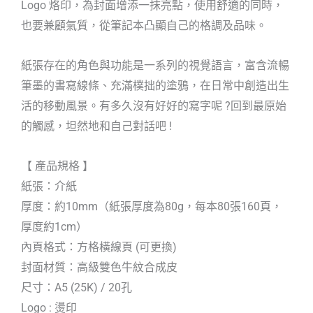
Logo 烙印，為封面增添一抹亮點，使用舒適的同時，
也要兼顧氣質，從筆記本凸顯自己的格調及品味。
紙張存在的角色與功能是一系列的視覺語言，富含流暢
筆墨的書寫線條、充滿樸拙的塗鴉，在日常中創造出生
活的移動風景。有多久沒有好好的寫字呢 ?回到最原始
的觸感，坦然地和自己對話吧 !
【 產品規格 】
紙張：介紙
厚度：約10mm（紙張厚度為80g，每本80張160頁，
厚度約1cm）
內頁格式：方格橫線頁 (可更換)
封面材質：高級雙色牛紋合成皮
尺寸：A5 (25K) / 20孔
Logo : 燙印