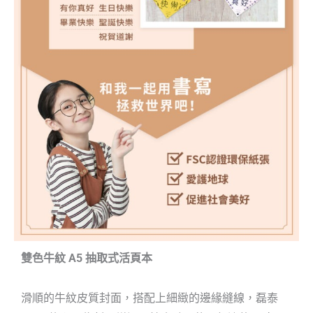
雙色牛紋 A5 抽取式活頁本
滑順的牛紋皮質封面，搭配上細緻的邊緣縫線，
磊泰