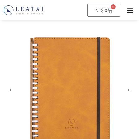
0
購
NT$
0
物
籃