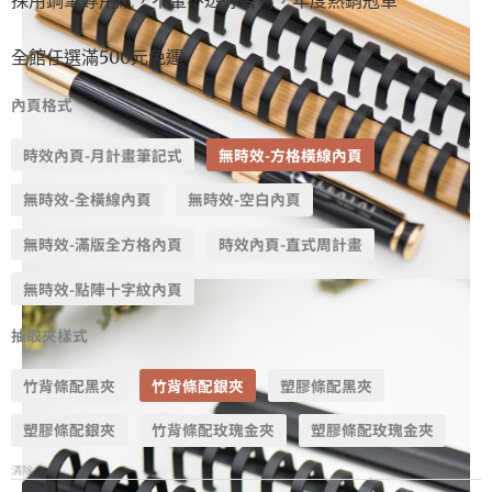
全館任選滿500元免運
內頁格式
時效內頁-月計畫筆記式
無時效-方格橫線內頁
無時效-全橫線內頁
無時效-空白內頁
無時效-滿版全方格內頁
時效內頁-直式周計畫
無時效-點陣十字紋內頁
抽取夾樣式
竹背條配黑夾
竹背條配銀夾
塑膠條配黑夾
塑膠條配銀夾
竹背條配玫瑰金夾
塑膠條配玫瑰金夾
清除