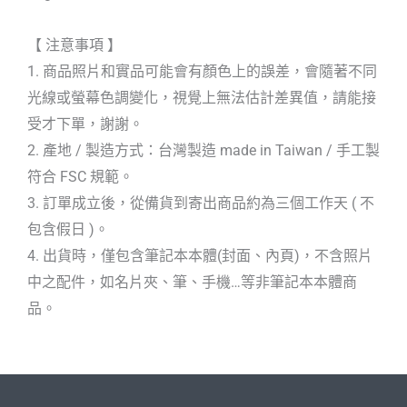
【 注意事項 】
1. 商品照片和實品可能會有顏色上的誤差，會隨著不同
光線或螢幕色調變化，視覺上無法估計差異值，請能接
受才下單，謝謝。
2. 產地 / 製造方式：台灣製造 made in Taiwan / 手工製
符合 FSC 規範。
3. 訂單成立後，從備貨到寄出商品約為三個工作天 ( 不
包含假日 )。
4. 出貨時，僅包含筆記本本體(封面、內頁)，不含照片
中之配件，如名片夾、筆、手機…等非筆記本本體商
品。