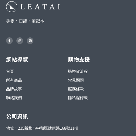
手帳、日誌、筆記本
F
I
L
a
n
i
c
s
n
e
t
e
b
a
o
g
o
r
網站導覽
購物支援
k
a
-
m
f
首頁
退換貨流程
所有商品
常見問題
品牌故事
服務條款
聯絡我們
隱私權條款
公司資訊
地址：235新北市中和區建康路168號11樓