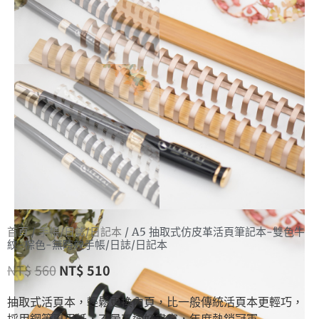
首頁
/
手帳/日誌/日記本
/ A5 抽取式仿皮革活頁筆記本-雙色牛
紋-棕色-無時效手帳/日誌/日記本
NT$
560
NT$
510
抽取式活頁本，輕鬆更換內頁，比一般傳統活頁本更輕巧，
採用鋼筆專用紙，不暈不透好書寫，年度熱銷冠軍