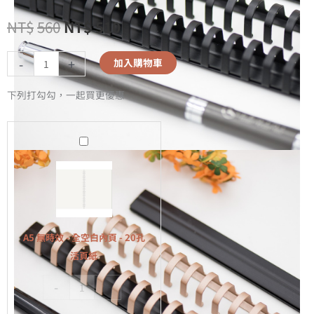
NT$
560
NT$
510
-
+
加入購物車
下列打勾勾，一起買更優惠
A5
無
時
效
-
全
A5 無時效 - 全空白內頁 - 20孔
空
活頁紙
白
-
+
內
頁