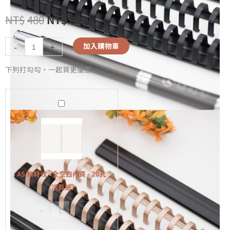
NT$
480
NT$
430
-
+
加入購物車
下列打勾勾，一起買更優惠
A5
無
時
效
-
全
A5 無時效 - 全空白內頁 - 20孔
空
活頁紙
白
-
+
內
頁