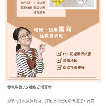
雙色牛紋 A5 抽取式活頁本
滑順的牛紋皮質封面，搭配上細緻的邊緣縫線，
磊泰