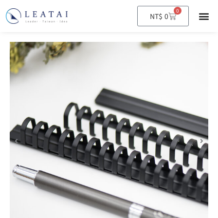
0
購
NT$
0
物
籃