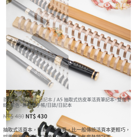
首頁
/
手帳/日誌/日記本
/ A5 抽取式仿皮革活頁筆記本-雙色牛
紋-棕色-無時效手帳/日誌/日記本
NT$
480
NT$
430
抽取式活頁本，輕鬆更換內頁，比一般傳統活頁本更輕巧，
採用鋼筆專用紙，不暈不透好書寫，年度熱銷冠軍