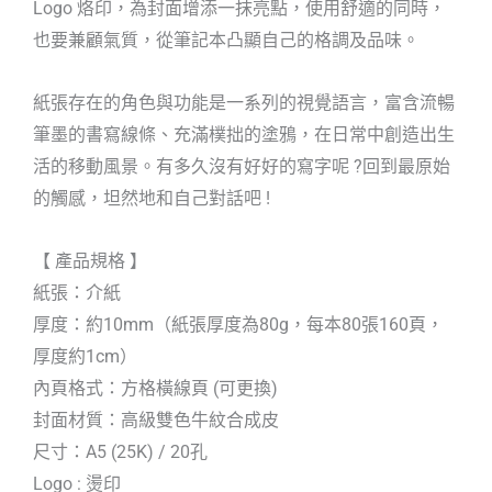
Logo 烙印，為封面增添一抹亮點，使用舒適的同時，
也要兼顧氣質，從筆記本凸顯自己的格調及品味。
紙張存在的角色與功能是一系列的視覺語言，富含流暢
筆墨的書寫線條、充滿樸拙的塗鴉，在日常中創造出生
活的移動風景。有多久沒有好好的寫字呢 ?回到最原始
的觸感，坦然地和自己對話吧 !
【 產品規格 】
紙張：介紙
厚度：約10mm（紙張厚度為80g，每本80張160頁，
厚度約1cm）
內頁格式：方格橫線頁 (可更換)
封面材質：高級雙色牛紋合成皮
尺寸：A5 (25K) / 20孔
Logo : 燙印