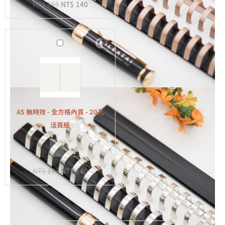
NT$
155
NT$
140
-
20
孔
A5
活
無
頁
時
紙
效
-
全
A5 無時效 - 全方格內頁 - 20孔
方
活頁紙
格
-
+
內
頁
NT$
155
NT$
140
-
20
孔
活