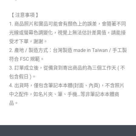
【 注意事項 】
1. 商品照片和實品可能會有顏色上的誤差，會隨著不同
光線或螢幕色調變化，視覺上無法估計差異值，請能接
受才下單，謝謝。
2. 產地 / 製造方式：台灣製造 made in Taiwan / 手工製
符合 FSC 規範。
3. 訂單成立後，從備貨到寄出商品約為三個工作天 ( 不
包含假日 )。
4. 出貨時，僅包含筆記本本體(封面、內頁)，不含照片
中之配件，如名片夾、筆、手機…等非筆記本本體商
品。