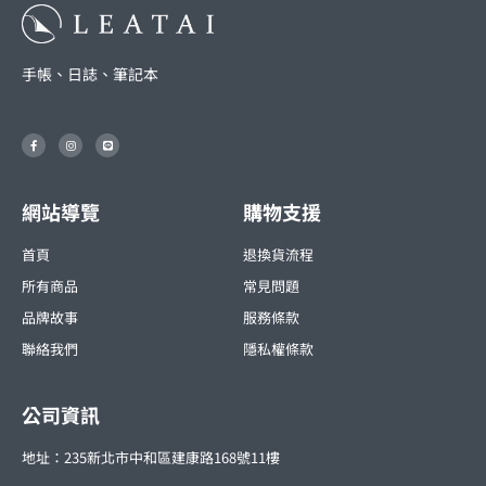
手帳、日誌、筆記本
F
I
L
a
n
i
c
s
n
e
t
e
b
a
o
g
o
r
網站導覽
購物支援
k
a
-
m
f
首頁
退換貨流程
所有商品
常見問題
品牌故事
服務條款
聯絡我們
隱私權條款
公司資訊
地址：235新北市中和區建康路168號11樓