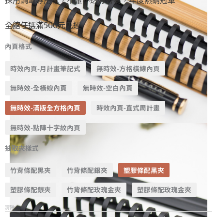
全館任選滿500元免運
內頁格式
時效內頁-月計畫筆記式
無時效-方格橫線內頁
無時效-全橫線內頁
無時效-空白內頁
無時效-滿版全方格內頁
時效內頁-直式周計畫
無時效-點陣十字紋內頁
抽取夾樣式
竹背條配黑夾
竹背條配銀夾
塑膠條配黑夾
塑膠條配銀夾
竹背條配玫瑰金夾
塑膠條配玫瑰金夾
清除