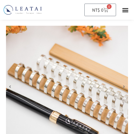
0
購
NT$
0
物
籃