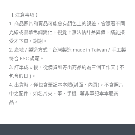
【 注意事項 】
1. 商品照片和實品可能會有顏色上的誤差，會隨著不同
光線或螢幕色調變化，視覺上無法估計差異值，請能接
受才下單，謝謝。
2. 產地 / 製造方式：台灣製造 made in Taiwan / 手工製
符合 FSC 規範。
3. 訂單成立後，從備貨到寄出商品約為三個工作天 ( 不
包含假日 )。
4. 出貨時，僅包含筆記本本體(封面、內頁)，不含照片
中之配件，如名片夾、筆、手機…等非筆記本本體商
品。