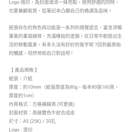
Logo 烙印，為封面增添一抹亮點，使用舒適的同時，
也要兼顧氣質，從筆記本凸顯自己的格調及品味。
紙張存在的角色與功能是一系列的視覺語言，富含流暢
筆墨的書寫線條、充滿樸拙的塗鴉，在日常中創造出生
活的移動風景。有多久沒有好好的寫字呢 ?回到最原始
的觸感，坦然地和自己對話吧 !
【 產品規格 】
紙張：介紙
厚度：約10mm（紙張厚度為80g，每本80張160頁，
厚度約1cm）
內頁格式：方格橫線頁 (可更換)
封面材質：高級雙色牛紋合成皮
尺寸：A5 (25K) / 20孔
Logo : 燙印