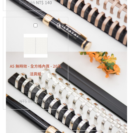
NT$
155
NT$
140
-
20
孔
A5
活
無
頁
時
紙
效
-
全
A5 無時效 - 全方格內頁 - 20孔
方
活頁紙
格
-
+
內
頁
NT$
155
NT$
140
-
20
孔
活