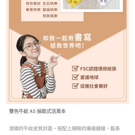
雙色牛紋 A5 抽取式活頁本
滑順的牛紋皮質封面，搭配上細緻的邊緣縫線，
磊泰