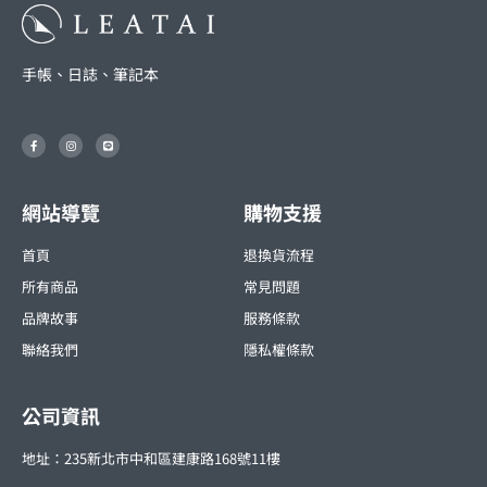
手帳、日誌、筆記本
F
I
L
a
n
i
c
s
n
e
t
e
b
a
o
g
o
r
網站導覽
購物支援
k
a
-
m
f
首頁
退換貨流程
所有商品
常見問題
品牌故事
服務條款
聯絡我們
隱私權條款
公司資訊
地址：235新北市中和區建康路168號11樓