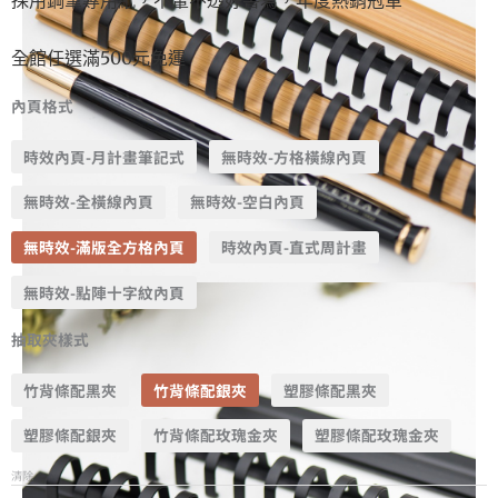
全館任選滿500元免運
內頁格式
時效內頁-月計畫筆記式
無時效-方格橫線內頁
無時效-全橫線內頁
無時效-空白內頁
無時效-滿版全方格內頁
時效內頁-直式周計畫
無時效-點陣十字紋內頁
抽取夾樣式
竹背條配黑夾
竹背條配銀夾
塑膠條配黑夾
塑膠條配銀夾
竹背條配玫瑰金夾
塑膠條配玫瑰金夾
清除