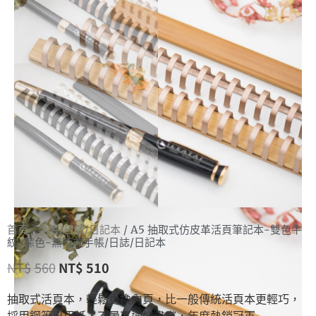
首頁
/
手帳/日誌/日記本
/ A5 抽取式仿皮革活頁筆記本-雙色牛
紋-棕色-無時效手帳/日誌/日記本
NT$
560
NT$
510
抽取式活頁本，輕鬆更換內頁，比一般傳統活頁本更輕巧，
採用鋼筆專用紙，不暈不透好書寫，年度熱銷冠軍