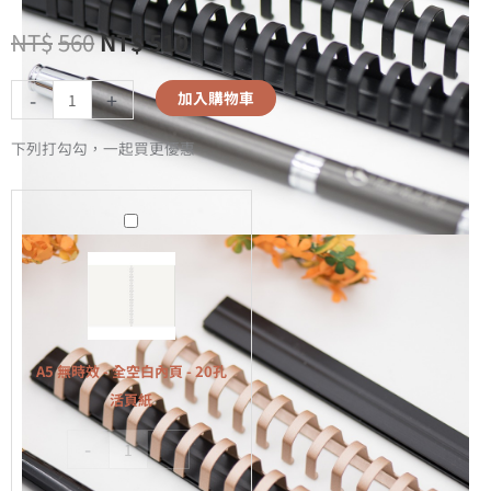
NT$
560
NT$
510
-
+
加入購物車
下列打勾勾，一起買更優惠
A5
無
時
效
-
全
A5 無時效 - 全空白內頁 - 20孔
空
活頁紙
白
-
+
內
頁