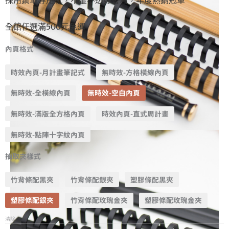
全館任選滿500元免運
內頁格式
時效內頁-月計畫筆記式
無時效-方格橫線內頁
無時效-全橫線內頁
無時效-空白內頁
無時效-滿版全方格內頁
時效內頁-直式周計畫
無時效-點陣十字紋內頁
抽取夾樣式
竹背條配黑夾
竹背條配銀夾
塑膠條配黑夾
塑膠條配銀夾
竹背條配玫瑰金夾
塑膠條配玫瑰金夾
清除