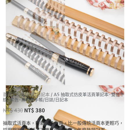
首頁
/
手帳/日誌/日記本
/ A5 抽取式仿皮革活頁筆記本-雙色牛
紋-棕色-無時效手帳/日誌/日記本
NT$
430
NT$
380
抽取式活頁本，輕鬆更換內頁，比一般傳統活頁本更輕巧，
採用鋼筆專用紙，不暈不透好書寫，年度熱銷冠軍