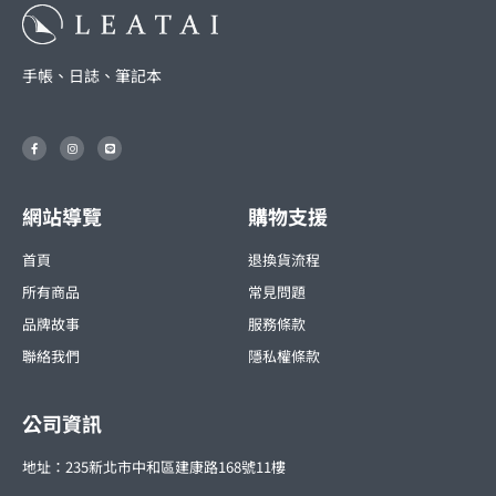
手帳、日誌、筆記本
F
I
L
a
n
i
c
s
n
e
t
e
b
a
o
g
o
r
網站導覽
購物支援
k
a
-
m
f
首頁
退換貨流程
所有商品
常見問題
品牌故事
服務條款
聯絡我們
隱私權條款
公司資訊
地址：235新北市中和區建康路168號11樓