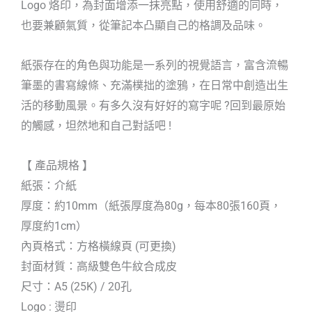
Logo 烙印，為封面增添一抹亮點，使用舒適的同時，
也要兼顧氣質，從筆記本凸顯自己的格調及品味。
紙張存在的角色與功能是一系列的視覺語言，富含流暢
筆墨的書寫線條、充滿樸拙的塗鴉，在日常中創造出生
活的移動風景。有多久沒有好好的寫字呢 ?回到最原始
的觸感，坦然地和自己對話吧 !
【 產品規格 】
紙張：介紙
厚度：約10mm（紙張厚度為80g，每本80張160頁，
厚度約1cm）
內頁格式：方格橫線頁 (可更換)
封面材質：高級雙色牛紋合成皮
尺寸：A5 (25K) / 20孔
Logo : 燙印