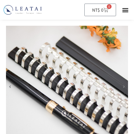
0
購
NT$
0
物
籃