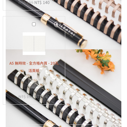
NT$
155
NT$
140
-
20
孔
A5
活
無
頁
時
紙
效
-
全
A5 無時效 - 全方格內頁 - 20孔
方
活頁紙
格
-
+
內
頁
NT$
155
NT$
140
-
20
孔
活