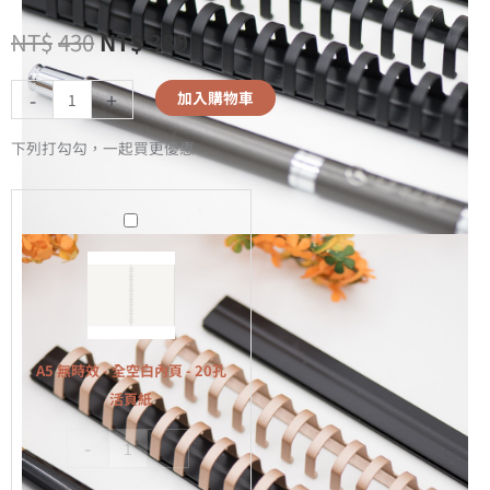
NT$
430
NT$
380
-
+
加入購物車
下列打勾勾，一起買更優惠
A5
無
時
效
-
全
A5 無時效 - 全空白內頁 - 20孔
空
活頁紙
白
-
+
內
頁