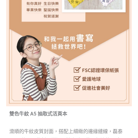
雙色牛紋 A5 抽取式活頁本
滑順的牛紋皮質封面，搭配上細緻的邊緣縫線，
磊泰