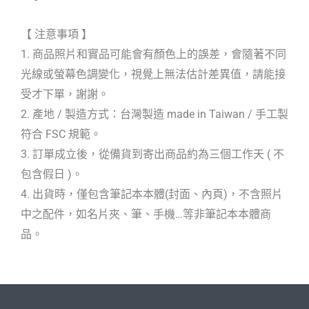
【 注意事項 】
1. 商品照片和實品可能會有顏色上的誤差，會隨著不同
光線或螢幕色調變化，視覺上無法估計差異值，請能接
受才下單，謝謝。
2. 產地 / 製造方式：台灣製造 made in Taiwan / 手工製
符合 FSC 規範。
3. 訂單成立後，從備貨到寄出商品約為三個工作天 ( 不
包含假日 )。
4. 出貨時，僅包含筆記本本體(封面、內頁)，不含照片
中之配件，如名片夾、筆、手機…等非筆記本本體商
品。