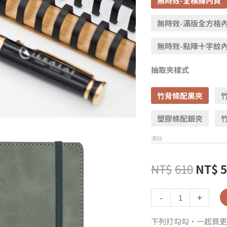
無時效-全橫線內頁
無時效-滿版全方格
無時效-點陣十字紋
抽取夾樣式
竹背條配黑夾
塑膠條配銀夾
清除
NT$
610
NT$
-
+
下列打勾勾，一起買更