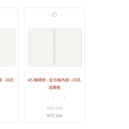
A5
無
時
效
-
全
方
格
內
 - 20孔
A5 無時效 - 全方格內頁 - 20孔
頁
活頁紙
-
-
+
20
孔
NT$
155
活
NT$
140
頁
紙