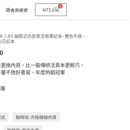
0
購
NT$
0
會員帳號
物
籃
本
/ A5 抽取式仿皮革活頁筆記本-雙色牛紋-
/日記本
0
鬆更換內頁，比一般傳統活頁本更輕巧，
不暈不透好書寫，年度熱銷冠軍
免運
記式
無時效-方格橫線內頁