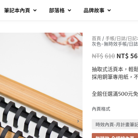
筆記本內頁
部落格
品牌故事
首頁
/
手帳/日誌/日記
灰色-無時效手帳/日誌
NT$
610
NT$
56
抽取式活頁本，輕
採用鋼筆專用紙，
全館任選滿500元
內頁格式
時效內頁-月計畫筆