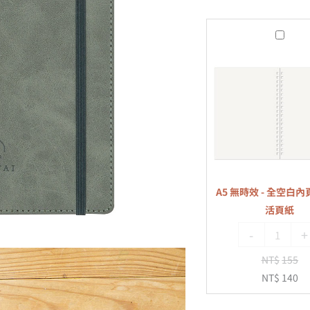
A5
無
時
效
-
全
空
白
內
A5 無時效 - 全空白內頁
頁
活頁紙
-
-
+
20
孔
NT$
155
活
NT$
140
頁
紙