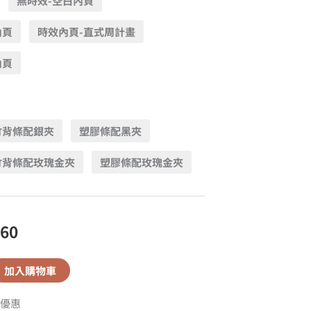
無時效-空白內頁
內頁
時效內頁-直式周計畫
內頁
竹背條配銀夾
塑膠條配黑夾
竹背條配玫瑰金夾
塑膠條配玫瑰金夾
560
加入購物車
優惠