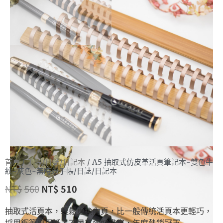
首頁
/
手帳/日誌/日記本
/ A5 抽取式仿皮革活頁筆記本-雙色牛
紋-灰色-無時效手帳/日誌/日記本
NT$
560
NT$
510
抽取式活頁本，輕鬆更換內頁，比一般傳統活頁本更輕巧，
採用鋼筆專用紙，不暈不透好書寫，年度熱銷冠軍