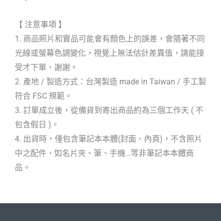
【 注意事項 】
1. 商品照片和實品可能會有顏色上的誤差，會隨著不同
光線或螢幕色調變化，視覺上無法估計差異值，請能接
受才下單，謝謝。
2. 產地 / 製造方式：台灣製造 made in Taiwan / 手工製
符合 FSC 規範。
3. 訂單成立後，從備貨到寄出商品約為三個工作天 ( 不
包含假日 )。
4. 出貨時，僅包含筆記本本體(封面、內頁)，不含照片
中之配件，如名片夾、筆、手機…等非筆記本本體商
品。