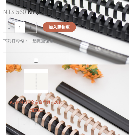
NT$
560
NT$
510
-
+
加入購物車
下列打勾勾，一起買更優惠
A5
無
時
效
-
全
A5 無時效 - 全空白內頁 - 20孔
空
活頁紙
白
-
+
內
頁