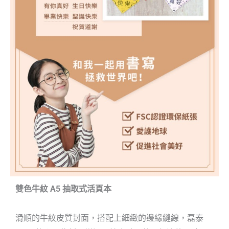
雙色牛紋 A5 抽取式活頁本
滑順的牛紋皮質封面，搭配上細緻的邊緣縫線，
磊泰