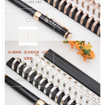
NT$
155
NT$
140
-
20
孔
A5
活
無
頁
時
紙
效
-
全
A5 無時效 - 全方格內頁 - 20孔
方
活頁紙
格
-
+
內
頁
NT$
155
NT$
140
-
20
孔
活