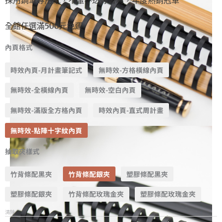
全館任選滿500元免運
內頁格式
時效內頁-月計畫筆記式
無時效-方格橫線內頁
無時效-全橫線內頁
無時效-空白內頁
無時效-滿版全方格內頁
時效內頁-直式周計畫
無時效-點陣十字紋內頁
抽取夾樣式
竹背條配黑夾
竹背條配銀夾
塑膠條配黑夾
塑膠條配銀夾
竹背條配玫瑰金夾
塑膠條配玫瑰金夾
清除