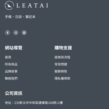
手帳、日誌、筆記本
F
I
L
a
n
i
c
s
n
e
t
e
b
a
o
g
o
r
網站導覽
購物支援
k
a
-
m
f
首頁
退換貨流程
所有商品
常見問題
品牌故事
服務條款
聯絡我們
隱私權條款
公司資訊
地址：235新北市中和區建康路168號11樓