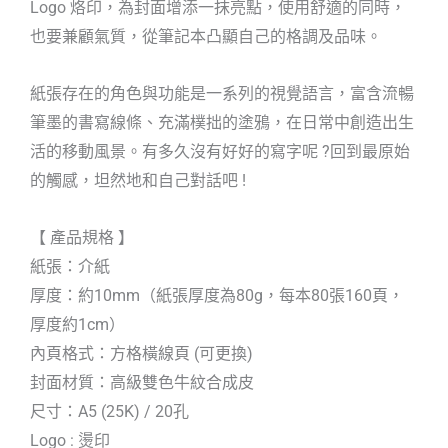
Logo 烙印，為封面增添一抹亮點，使用舒適的同時，
也要兼顧氣質，從筆記本凸顯自己的格調及品味。
紙張存在的角色與功能是一系列的視覺語言，富含流暢
筆墨的書寫線條、充滿樸拙的塗鴉，在日常中創造出生
活的移動風景。有多久沒有好好的寫字呢 ?回到最原始
的觸感，坦然地和自己對話吧 !
【 產品規格 】
紙張：介紙
厚度：約10mm（紙張厚度為80g，每本80張160頁，
厚度約1cm）
內頁格式：方格橫線頁 (可更換)
封面材質：高級雙色牛紋合成皮
尺寸：A5 (25K) / 20孔
Logo : 燙印