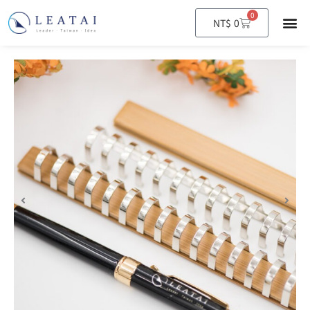
0
購
NT$
0
物
籃