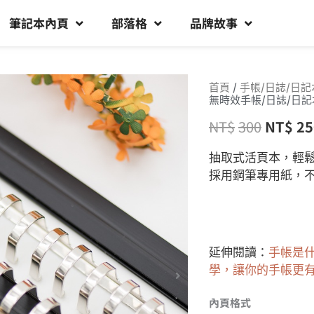
筆記本內頁
部落格
品牌故事
首頁
/
手帳/日誌/日記
無時效手帳/日誌/日記
NT$
300
NT$
25
抽取式活頁本，輕
採用鋼筆專用紙，
延伸閱讀：
手帳是
學，讓你的手帳更
內頁格式