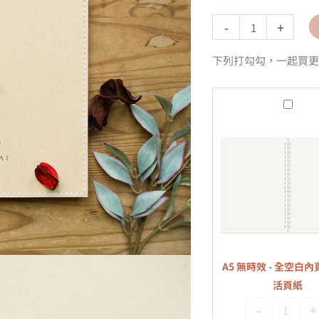
-
+
下列打勾勾，一起買更
A5
無
時
效
-
全
空
白
內
A5 無時效 - 全空白內頁
頁
活頁紙
-
-
+
20