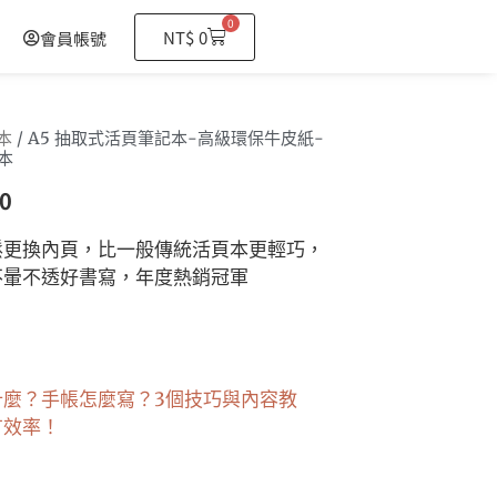
0
購
NT$
0
會員帳號
物
籃
本
/ A5 抽取式活頁筆記本-高級環保牛皮紙-
本
0
鬆更換內頁，比一般傳統活頁本更輕巧，
不暈不透好書寫，年度熱銷冠軍
什麼？手帳怎麼寫？3個技巧與內容教
有效率！