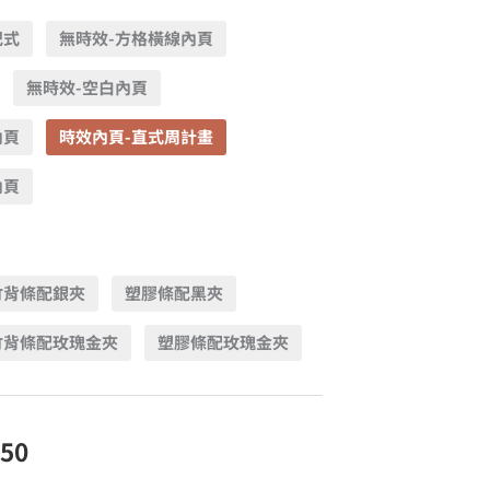
記式
無時效-方格橫線內頁
無時效-空白內頁
內頁
時效內頁-直式周計畫
內頁
竹背條配銀夾
塑膠條配黑夾
竹背條配玫瑰金夾
塑膠條配玫瑰金夾
250