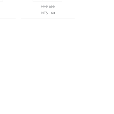
孔
NT$
155
活
NT$
140
頁
紙