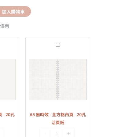
加入購物車
優惠
A5
無
時
效
-
全
方
格
內
 - 20孔
A5 無時效 - 全方格內頁 - 20孔
頁
活頁紙
-
-
+
20