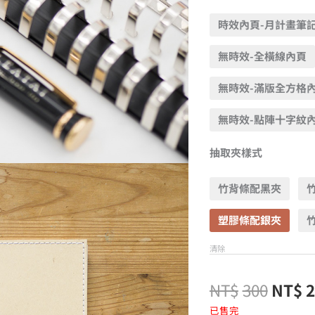
時效內頁-月計畫筆
無時效-全橫線內頁
無時效-滿版全方格
無時效-點陣十字紋
抽取夾樣式
竹背條配黑夾
塑膠條配銀夾
清除
NT$
300
NT$
已售完