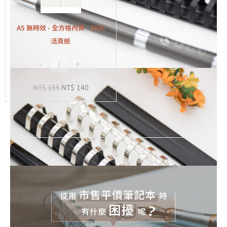
-
全
A5 無時效 - 全方格內頁 - 20孔
方
活頁紙
格
-
+
內
頁
NT$
155
NT$
140
-
20
孔
活
頁
紙