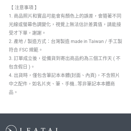
【 注意事項 】
1. 商品照片和實品可能會有顏色上的誤差，會隨著不同
光線或螢幕色調變化，視覺上無法估計差異值，請能接
受才下單，謝謝。
2. 產地 / 製造方式：台灣製造 made in Taiwan / 手工製
符合 FSC 規範。
3. 訂單成立後，從備貨到寄出商品約為三個工作天 ( 不
包含假日 )。
4. 出貨時，僅包含筆記本本體(封面、內頁)，不含照片
中之配件，如名片夾、筆、手機…等非筆記本本體商
品。