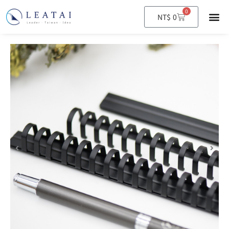
0
購
NT$
0
物
籃