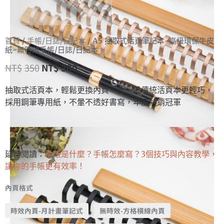
首頁
/
手帳/日誌/日記本
/ A5 抽取式活頁筆記本-高級環保牛皮
紙-無時效手帳/日誌/日記本
NT$
350
NT$
300
抽取式活頁本，輕鬆更換內頁，比一般傳統活頁本更輕巧，
採用鋼筆專用紙，不暈不透好書寫，年度熱銷冠軍
延伸閱讀：
手帳是什麼？手帳怎麼寫？3個技巧與內容教學，
讓你的手帳更有效率！
內頁格式
時效內頁-月計畫筆記式
無時效-方格橫線內頁