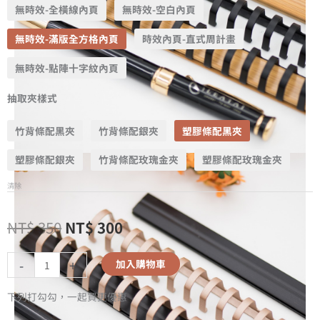
無時效-全橫線內頁
無時效-空白內頁
無時效-滿版全方格內頁
時效內頁-直式周計畫
無時效-點陣十字紋內頁
抽取夾樣式
竹背條配黑夾
竹背條配銀夾
塑膠條配黑夾
塑膠條配銀夾
竹背條配玫瑰金夾
塑膠條配玫瑰金夾
清除
NT$
350
NT$
300
-
+
加入購物車
下列打勾勾，一起買更優惠