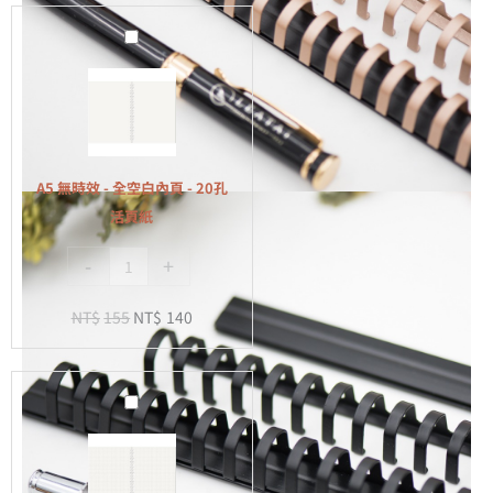
A5
無
時
效
-
全
A5 無時效 - 全空白內頁 - 20孔
空
活頁紙
白
-
+
內
頁
NT$
155
NT$
140
-
20
孔
A5
活
無
頁
時
紙
效