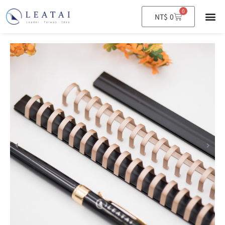
0
購
NT$
0
物
籃