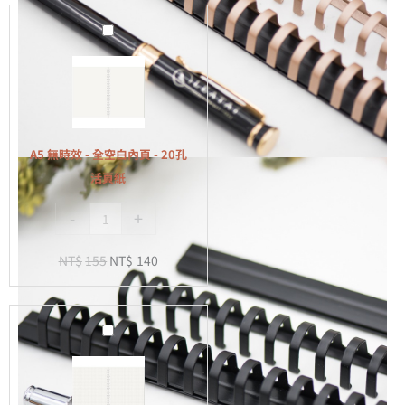
A5
無
時
效
-
全
A5 無時效 - 全空白內頁 - 20孔
空
活頁紙
白
-
+
內
頁
NT$
155
NT$
140
-
20
孔
A5
活
無
頁
時
紙
效