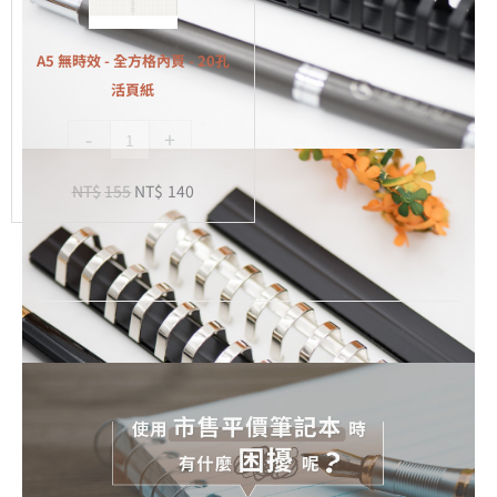
-
全
A5 無時效 - 全方格內頁 - 20孔
方
活頁紙
格
-
+
內
頁
NT$
155
NT$
140
-
20
孔
活
頁
紙