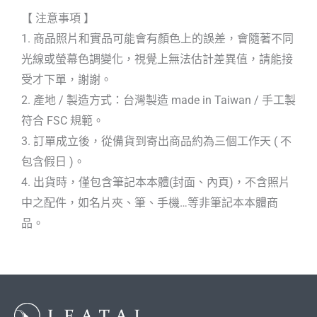
【 注意事項 】
1. 商品照片和實品可能會有顏色上的誤差，會隨著不同
光線或螢幕色調變化，視覺上無法估計差異值，請能接
受才下單，謝謝。
2. 產地 / 製造方式：台灣製造 made in Taiwan / 手工製
符合 FSC 規範。
3. 訂單成立後，從備貨到寄出商品約為三個工作天 ( 不
包含假日 )。
4. 出貨時，僅包含筆記本本體(封面、內頁)，不含照片
中之配件，如名片夾、筆、手機…等非筆記本本體商
品。