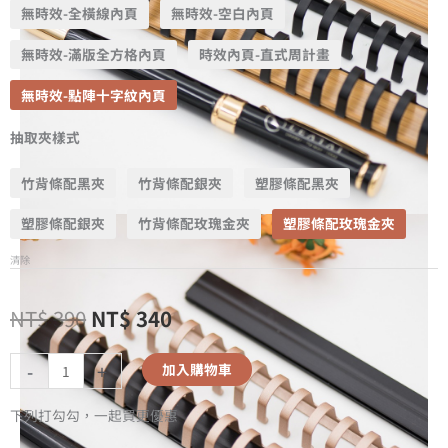
無時效-全橫線內頁
無時效-空白內頁
無時效-滿版全方格內頁
時效內頁-直式周計畫
無時效-點陣十字紋內頁
抽取夾樣式
竹背條配黑夾
竹背條配銀夾
塑膠條配黑夾
塑膠條配銀夾
竹背條配玫瑰金夾
塑膠條配玫瑰金夾
清除
NT$
390
NT$
340
-
+
加入購物車
下列打勾勾，一起買更優惠