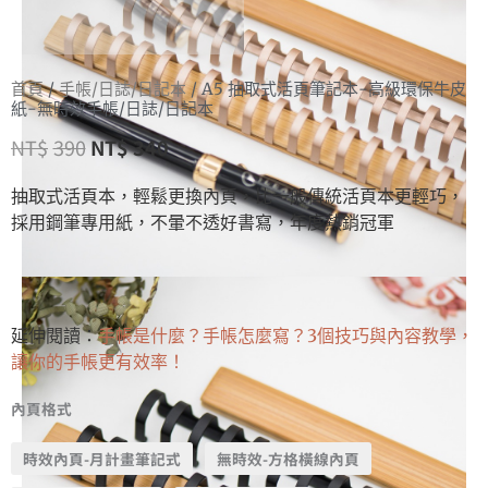
首頁
/
手帳/日誌/日記本
/ A5 抽取式活頁筆記本-高級環保牛皮
紙-無時效手帳/日誌/日記本
NT$
390
NT$
340
抽取式活頁本，輕鬆更換內頁，比一般傳統活頁本更輕巧，
採用鋼筆專用紙，不暈不透好書寫，年度熱銷冠軍
延伸閱讀：
手帳是什麼？手帳怎麼寫？3個技巧與內容教學，
讓你的手帳更有效率！
內頁格式
時效內頁-月計畫筆記式
無時效-方格橫線內頁