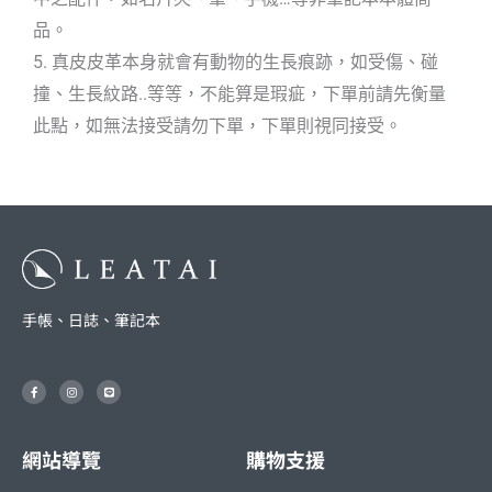
品。
5. 真皮皮革本身就會有動物的生長痕跡，如受傷、碰
撞、生長紋路..等等，不能算是瑕疵，下單前請先衡量
此點，如無法接受請勿下單，下單則視同接受。
手帳、日誌、筆記本
F
I
L
a
n
i
c
s
n
e
t
e
b
a
o
g
o
r
網站導覽
購物支援
k
a
-
m
f