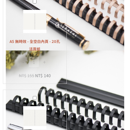
A5
無
時
效
-
全
A5 無時效 - 全空白內頁 - 20孔
空
活頁紙
白
-
+
內
頁
NT$
155
NT$
140
-
20
孔
A5
活
無
頁
時
紙
效
-