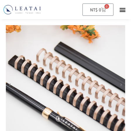
0
購
NT$
0
物
籃