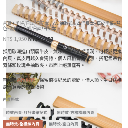
首頁
/
手帳/日誌/日記本
/ A5 抽取式皮革活頁本-真皮手帳-藍
色-無時效手帳/日誌/日記本
NT$
1,950
NT$
1,760
採用歐洲進口頭層牛皮，氣味高雅，手感溫潤，可輕鬆更換
內頁，真皮用越久會獨特，個人風格會更強烈，搭配孟宗竹
背條和玫瑰金抽取夾，市面上絕無僅有。
可加購
雷雕服務
，保留值得紀念的瞬間，情人節、生日送禮
最有意義的推薦禮物
內頁格式
時效內頁-月計畫筆記式
無時效-方格橫線內頁
無時效-全橫線內頁
無時效-空白內頁