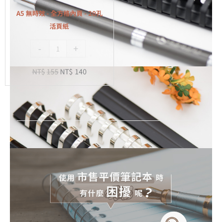
全
A5 無時效 - 全方格內頁 - 20孔
方
活頁紙
格
-
+
內
頁
NT$
155
NT$
140
-
20
孔
活
頁
紙