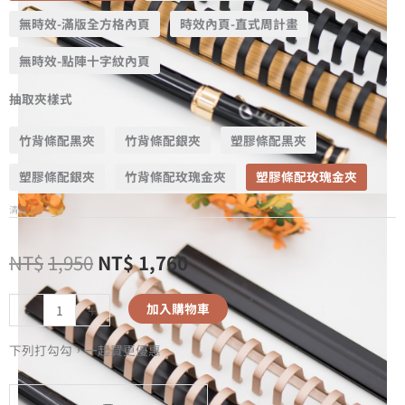
無時效-滿版全方格內頁
時效內頁-直式周計畫
無時效-點陣十字紋內頁
抽取夾樣式
竹背條配黑夾
竹背條配銀夾
塑膠條配黑夾
塑膠條配銀夾
竹背條配玫瑰金夾
塑膠條配玫瑰金夾
清除
NT$
1,950
NT$
1,760
-
+
加入購物車
下列打勾勾，一起買更優惠