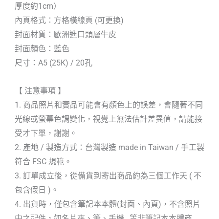
厚度約1cm）
內頁格式：方格橫線頁 (可更換)
封面材質：歐洲進口頭層牛皮
封面顏色：藍色
尺寸：A5 (25K) / 20孔
【 注意事項 】
1. 商品照片和實品可能會有顏色上的誤差，會隨著不同
光線或螢幕色調變化，視覺上無法估計差異值，請能接
受才下單，謝謝。
2. 產地 / 製造方式：台灣製造 made in Taiwan / 手工製
符合 FSC 規範。
3. 訂單成立後，從備貨到寄出商品約為三個工作天 ( 不
包含假日 )。
4. 出貨時，僅包含筆記本本體(封面、內頁)，不含照片
中之配件，如名片夾、筆、手機…等非筆記本本體商