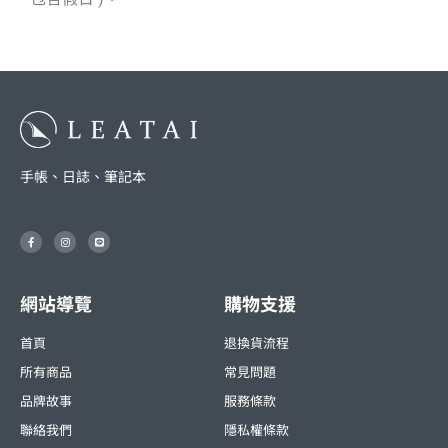
手帳、日誌、筆記本
F
I
L
a
n
i
c
s
n
e
t
e
b
a
o
g
o
r
網站導覽
購物支援
k
a
-
m
f
首頁
退換貨流程
所有商品
常見問題
品牌故事
服務條款
聯絡我們
隱私權條款