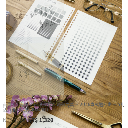
首頁
/
所有商品
/ [限量] A5 時效內頁 – 2026直式週計畫 – 6孔
活頁紙 (大包裝10本/組)
NT$
1,550
NT$
1,320