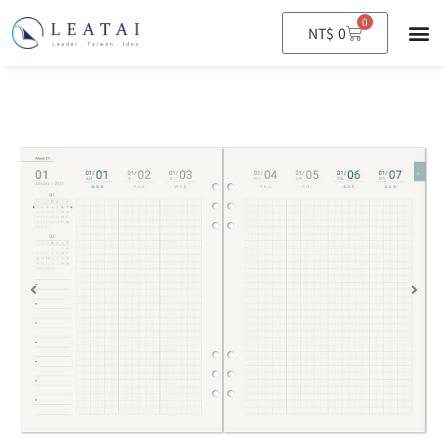
0
購
NT$
0
物
籃