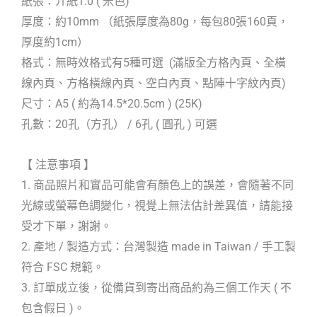
紙張：介紙1.0 ( 米色)
厚度：約10mm （紙張厚度為80g，每包80張160頁，
厚度約1cm）
格式：無時效格式有5種可選 (滿版全方格內頁、全橫
線內頁、方格橫線內頁、空白內頁、點陣十字紋內頁)
尺寸：A5 ( 約為14.5*20.5cm ) (25K)
孔數：20孔（方孔） / 6孔 ( 圓孔 ) 可選
【 注意事項 】
1. 商品照片和實品可能會有顏色上的誤差，會隨著不同
光線或螢幕色調變化，視覺上無法估計差異值，請能接
受才下單，謝謝。
2. 產地 / 製造方式：台灣製造 made in Taiwan / 手工製
符合 FSC 規範。
3. 訂單成立後，從備貨到寄出商品約為三個工作天 ( 不
包含假日 )。