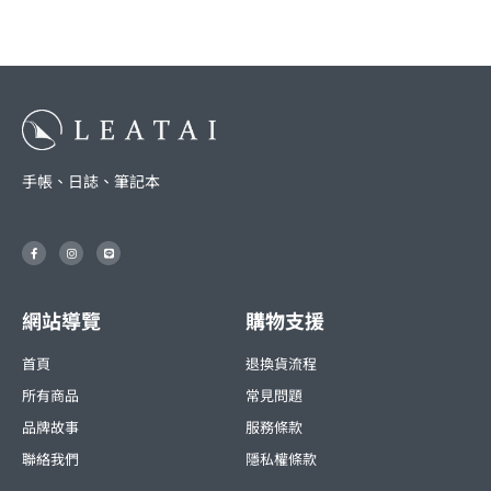
手帳、日誌、筆記本
F
I
L
a
n
i
c
s
n
e
t
e
b
a
o
g
o
r
網站導覽
購物支援
k
a
-
m
f
首頁
退換貨流程
所有商品
常見問題
品牌故事
服務條款
聯絡我們
隱私權條款