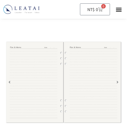
0
購
NT$
0
物
籃