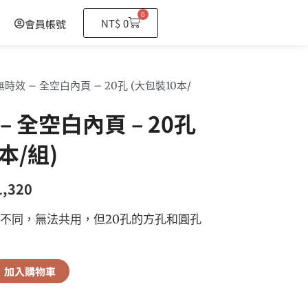
0
購
NT$
0
會員帳號
物
籃
 無時效 – 全空白內頁 – 20孔 (大包裝10本/
 – 全空白內頁 – 20孔
本/組)
1,320
距不同，無法共用，但20孔的方孔和圓孔
加入購物車