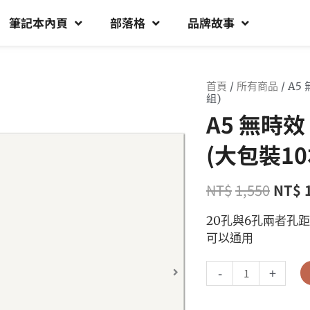
筆記本內頁
部落格
品牌故事
首頁
/
所有商品
/ A5
組)
A5 無時效
(大包裝10
NT$
1,550
NT$
20孔與6孔兩者孔
可以通用
-
+