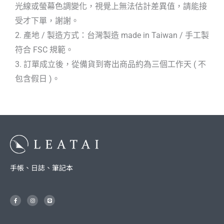
光線或螢幕色調變化，視覺上無法估計差異值，請能接
受才下單，謝謝。
2. 產地 / 製造方式：台灣製造 made in Taiwan / 手工製
符合 FSC 規範。
3. 訂單成立後，從備貨到寄出商品約為三個工作天 ( 不
包含假日 )。
手帳、日誌、筆記本
F
I
L
a
n
i
c
s
n
e
t
e
b
a
o
g