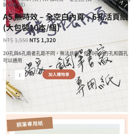
裝10本/組)
A5 無時效 – 全空白內頁 – 6孔活頁紙
(大包裝10本/組)
NT$
1,550
NT$
1,320
20孔與6孔兩者孔距不同，無法共用，但20孔的方孔和圓孔
可以通用
-
+
加入購物車