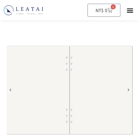
0
購
NT$
0
物
籃