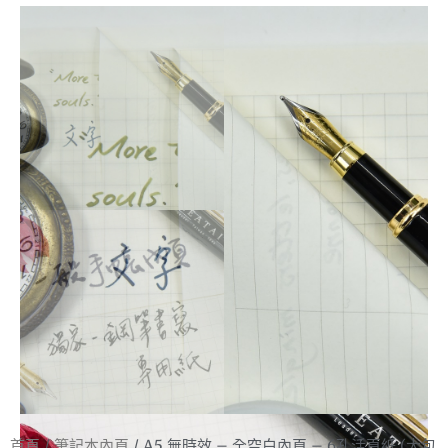
首頁
/
筆記本內頁
/ A5 無時效 – 全空白內頁 – 6孔活頁紙 (大包