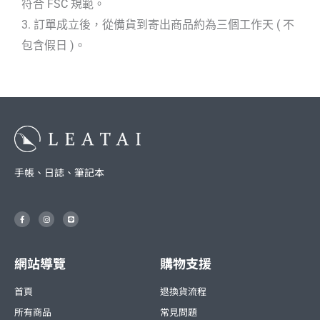
符合 FSC 規範。
3. 訂單成立後，從備貨到寄出商品約為三個工作天 ( 不
包含假日 )。
手帳、日誌、筆記本
F
I
L
a
n
i
c
s
n
e
t
e
b
a
o
g
o
r
網站導覽
購物支援
k
a
-
m
f
首頁
退換貨流程
所有商品
常見問題