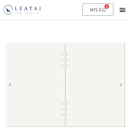
0
購
NT$
0
物
籃